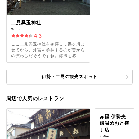
二見興玉神社
360m
4.3
ここ二見興玉神社を参拝して禊を済ま
せてから、外宮を参拝するのが昔から
の慣わしだそうですね。海風を感...
伊勢・二見の観光スポット
周辺で人気のレストラン
赤福 伊勢夫
婦岩めおと横
丁店
250m