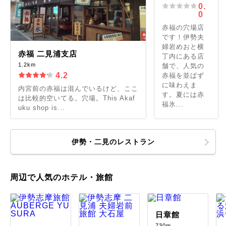
0.
0
赤福の穴場店
です！伊勢夫
婦岩めおと横
赤福 二見浦支店
丁内にある店
1.2km
舗で、人気の
4.2
赤福を並ばず
に味わえま
内宮前の赤福は混んでいるけど、ここ
す。夏には赤
は比較的空いてる。穴場。This Akaf
福氷...
uku shop is...
伊勢・二見のレストラン
周辺で人気のホテル・旅館
日章館
730m