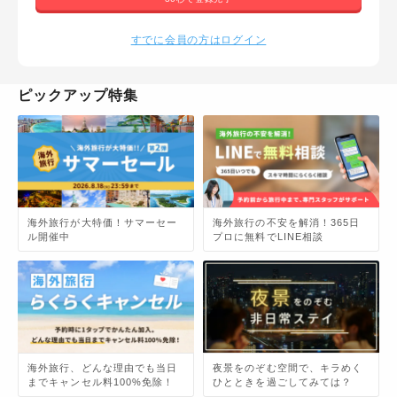
すでに会員の方はログイン
ピックアップ特集
海外旅行が大特価！サマーセー
海外旅行の不安を解消！365日
ル開催中
プロに無料でLINE相談
海外旅行、どんな理由でも当日
夜景をのぞむ空間で、キラめく
までキャンセル料100%免除！
ひとときを過ごしてみては？