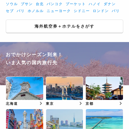
ソウル
プサン
台北
バンコク
プーケット
ハノイ
ダナン
セブ
バリ
ホノルル
ニューヨーク
シドニー
ロンドン
パリ
海外航空券＋ホテルをさがす
おでかけシーズン到来！
いま人気の国内旅行先
北海道
東京
京都