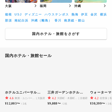
大阪
福岡
沖縄
箱根
USJ
ディズニー
ハウステンボス
熱海
伊豆
金沢
横浜
那須
南紀白浜
沖縄（離島）
香川
南房総・館山
国内ホテル・旅館をさがす
国内ホテル・旅館セール
ホテルユニバーサルポート
三井ガーデンホテル京都四条
4.6
4.2
4.2
舞洲・ユニバーサルスタジオジャパン
大阪府
河原町・木屋町・先斗町
京都府
佐世保
¥
12,003
〜
¥
9,088
〜
¥
30,399
〜
/
2
名
/
2
名
/
2
名