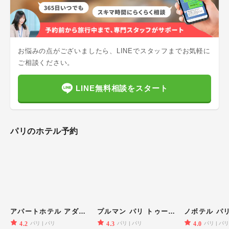
お悩みの点がございましたら、LINEでスタッフまでお気軽に
ご相談ください。
LINE無料相談をスタート
パリ
のホテル予約
アパートホテル アダージョ パリ サントル トゥール エッフェル
プルマン パリ トゥール エッフェル
4.2
4.3
4.0
パリ
パリ
パリ
パリ
パリ
パ