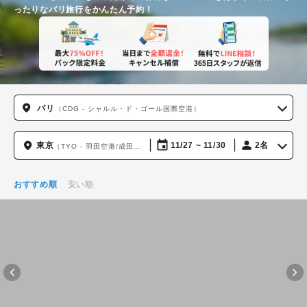
ったりな
パリ
旅行をかんたん予約！
パリ
（CDG - シャルル・ド・ゴール国際空港）
東京
11/27 ~ 11/30
2名
（TYO - 羽田空港/成田国際空港）
おすすめ順
安い順