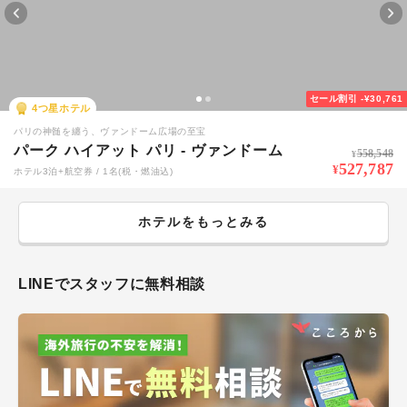
セール割引
-¥30,761
4
つ星ホテル
パリの神髄を纏う、ヴァンドーム広場の至宝
パーク ハイアット パリ - ヴァンドーム
558,548
¥
527,787
¥
ホテル3泊+航空券 / 1名(税・燃油込)
ホテルをもっとみる
LINEでスタッフに無料相談