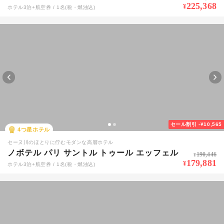
225,368
¥
ホテル3泊+航空券 / 1名(税・燃油込)
セール割引
-¥10,565
4
つ星ホテル
セーヌ川のほとりに佇むモダンな高層ホテル
ノボテル パリ サントル トゥール エッフェル
190,446
¥
179,881
¥
ホテル3泊+航空券 / 1名(税・燃油込)