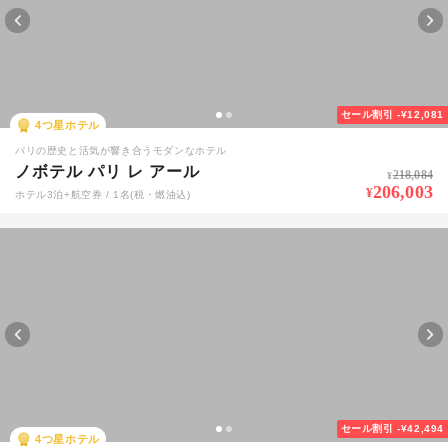
セール割引
-¥12,081
4
つ星ホテル
パリの歴史と活気が響き合うモダンなホテル
ノボテル パリ レ アール
218,084
¥
206,003
¥
ホテル3泊+航空券 / 1名(税・燃油込)
セール割引
-¥42,494
4
つ星ホテル