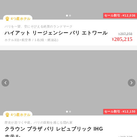
セール割引
-¥12,036
4
つ星ホテル
パリを一望、空にそびえる絶景のランドマーク
ハイアット リージェンシー パリ エトワール
217,251
¥
205,215
¥
ホテル3泊+航空券 / 1名(税・燃油込)
セール割引
-¥12,150
4
つ星ホテル
歴史が息づく中庭。パリの鼓動を感じる隠れ家
クラウン プラザ パリ レピュブリック IHG
ホテル