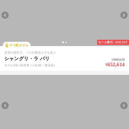
セール割引
-¥38,007
4
つ星ホテル
皇帝の邸宅で、パリの歴史と今を紡ぐ
シャングリ・ラ パリ
690,620
¥
652,614
¥
ホテル3泊+航空券 / 1名(税・燃油込)