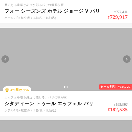
歴史ある建築と花々が彩るパリの優雅な宿
フォー シーズンズ ホテル ジョージ V パリ
772,411
¥
729,917
¥
ホテル3泊+航空券 / 1名(税・燃油込)
セール割引
-¥10,722
4
つ星ホテル
エッフェル塔を身近に感じる、パリの我が家
シタディーン トゥール エッフェル パリ
193,307
¥
182,585
¥
ホテル3泊+航空券 / 1名(税・燃油込)