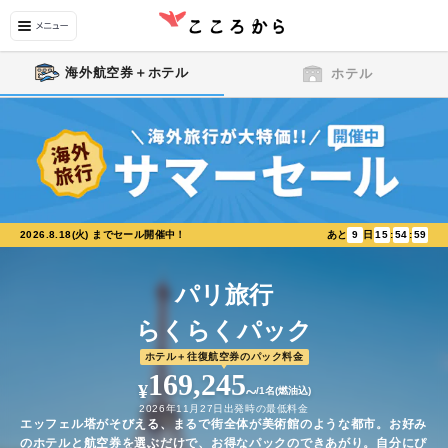
海外航空券＋ホテル
ホテル
2026.8.18(火)
までセール開催中！
あと
9
日
15
:
54
:
58
パリ
旅行
らくらくパック
ホテル＋往復航空券のパック料金
169,245
¥
~
/1名(燃油込)
2026年11月27日
出発時の最低料金
エッフェル塔がそびえる、まるで街全体が美術館のような都市
。
お好み
のホテルと航空券を選ぶだけで、お得なパックのできあがり。自分にぴ