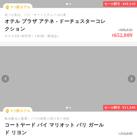
セール割引
-¥38,018
4
つ星ホテル
花々が彩る、パリ・オートクチュールの美
オテル プラザ アテネ - ドーチェスターコレ
クション
690,826
¥
652,809
¥
ホテル3泊+航空券 / 1名(税・燃油込)
セール割引
-¥11,868
4
つ星ホテル
観光拠点に最適！パリの絶景と溶け合う休息
コートヤード バイ マリオット パリ ガール
ド リヨン
214,049
¥