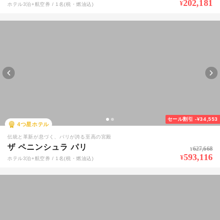
202,181
¥
ホテル3泊+航空券 / 1名(税・燃油込)
セール割引
-¥34,553
4
つ星ホテル
伝統と革新が息づく、パリが誇る至高の宮殿
ザ ペニンシュラ パリ
627,668
¥
593,116
¥
ホテル3泊+航空券 / 1名(税・燃油込)