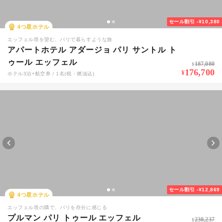
セール割引
-¥10,380
4
つ星ホテル
エッフェル塔を望む、パリで暮らすような旅
アパートホテル アダージョ パリ サントル ト
ゥール エッフェル
187,080
¥
176,700
¥
ホテル3泊+航空券 / 1名(税・燃油込)
セール割引
-¥12,869
4
つ星ホテル
エッフェル塔の隣で、パリを存分に感じる
プルマン パリ トゥール エッフェル
238,237
¥