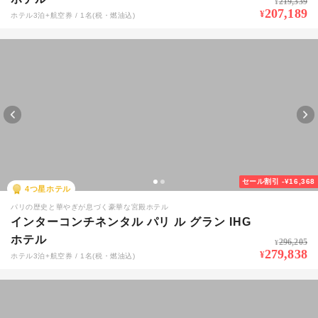
219,339
¥
207,189
¥
ホテル3泊+航空券 / 1名(税・燃油込)
セール割引
-¥16,368
4
つ星ホテル
パリの歴史と華やぎが息づく豪華な宮殿ホテル
インターコンチネンタル パリ ル グラン IHG
ホテル
296,205
¥
279,838
¥
ホテル3泊+航空券 / 1名(税・燃油込)