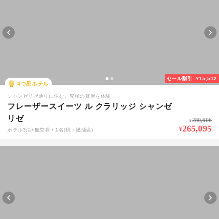
セール割引
-¥15,512
4
つ星ホテル
シャンゼリゼ通りに住む。究極の贅沢を体験
フレーザースイーツ ル クラリッジ シャンゼ
リゼ
280,606
¥
265,095
¥
ホテル3泊+航空券 / 1名(税・燃油込)