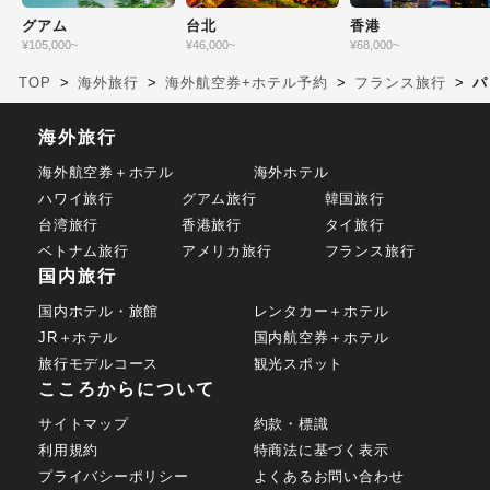
グアム
台北
香港
¥
105,000
~
¥
46,000
~
¥
68,000
~
TOP
海外旅行
海外航空券+ホテル予約
フランス旅行
パ
海外旅行
海外航空券＋ホテル
海外ホテル
ハワイ旅行
グアム旅行
韓国旅行
台湾旅行
香港旅行
タイ旅行
ベトナム旅行
アメリカ旅行
フランス旅行
国内旅行
国内ホテル・旅館
レンタカー＋ホテル
JR＋ホテル
国内航空券＋ホテル
旅行モデルコース
観光スポット
こころからについて
サイトマップ
約款・標識
利用規約
特商法に基づく表示
プライバシーポリシー
よくあるお問い合わせ