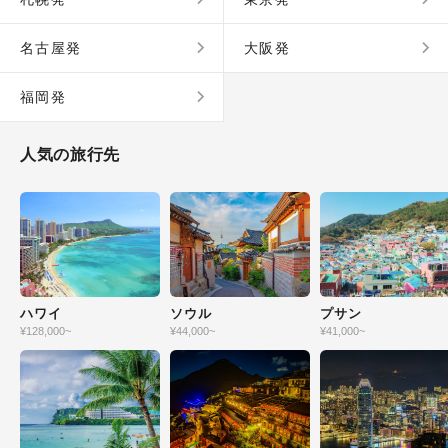
名古屋発
大阪発
福岡発
人気の旅行先
ハワイ
ソウル
プサン
¥
128,000
~
¥
44,000
~
¥
41,000
~