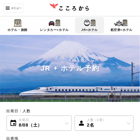
ホテル・旅館
レンタカー+ホテル
JR+ホテル
航空券+ホテル
JR + ホテル予約
出発日
/
人数
出発日
人数（1室）
8/08（土）
2名
出発地