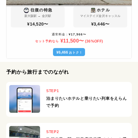
往復の特急
ホテル
新大阪駅
→
金沢駅
マイステイズ金沢キャッスル
¥14,520〜
¥3,446〜
通常料金：
¥17,966〜
¥11,500〜
(
36
%OFF)
セット予約なら
¥6,466
おトク！
予約から旅行までのながれ
STEP
1
泊まりたいホテルと乗りたい列車をえらん
で予約
STEP
2