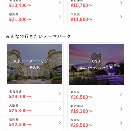
名古屋
発
名古屋
発
¥13,400〜
¥15,700〜
福岡
発
大阪
発
¥21,800〜
¥11,800〜
みんなで行きたいテーマパーク
東京ディズニーリゾート
USJ
舞浜駅
ユニバーサルシティ駅
名古屋
発
東京
発
¥24,000〜
¥30,500〜
大阪
発
名古屋
発
¥25,800〜
¥19,300〜
福岡
発
福岡
発
¥32,400〜
¥29,500〜