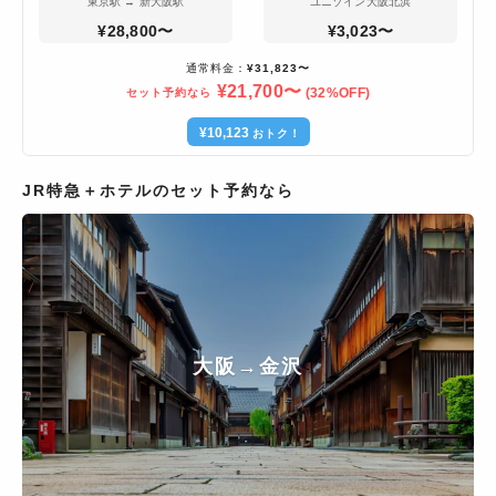
東京駅
→
新大阪駅
ユニゾイン大阪北浜
¥28,800〜
¥3,023〜
通常料金：
¥31,823〜
¥21,700〜
(
32
%OFF)
セット予約なら
¥10,123
おトク！
JR特急＋ホテルのセット予約なら
大阪
→
金沢