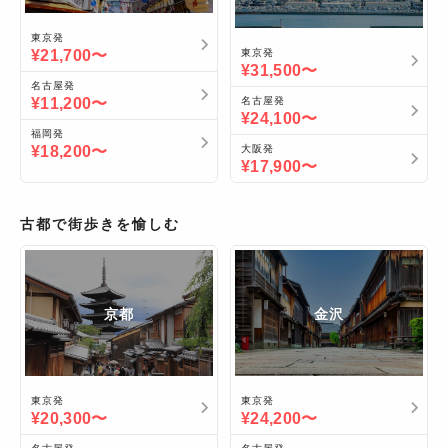
東京
発
¥21,700〜
東京
発
¥31,500〜
名古屋
発
¥11,200〜
名古屋
発
¥24,100〜
福岡
発
¥18,200〜
大阪
発
¥17,900〜
古都で街歩きを愉しむ
京都
金沢
東京
発
東京
発
¥20,300〜
¥24,200〜