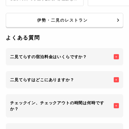
ることながら、1月を除く毎月1日に
販売される「朔日餅」も大人気。4月
限定のさくら餅2個240円、整理券
伊勢・二見のレストラン
制、U字工事も並んだ。
よくある質問
二見てらすの宿泊料金はいくらですか？
二見てらすはどこにありますか？
チェックイン、チェックアウトの時間は何時です
か？