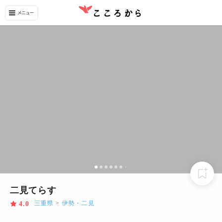
二見てらす
三重県
>
伊勢・二見
4.0