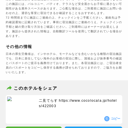
この施設には、バルコニー、パティオ、テラスなど安全面からお子様に適さない可
能性がある屋外スペースがあります。ご心配な場合は、ご到着前に施設にお問い合
わせの上、適切な客室に宿泊できるか確認することをおすすめします。
72 時間前までに施設にご連絡の上、チェックインをご手配ください。連絡先は予
約確認通知に記載されています。事前に宿泊施設にご連絡のうえ、チェックインの
手順と鍵の受け取り方法をご確認ください。ご到着時にはオーナーがお迎えしま
す。施設から提供された情報は、自動翻訳ツールを使用して翻訳されている場合が
あります。
その他の情報
日本の厚生労働省は、インやホテル、モーテルなどを含むいかなる種類の宿泊施設
でも、日本に​居住してない海外のお客様の宿泊に際し、国籍および旅券番号の確認
とパスポートのご提示を義務付け​ております。また、各宿泊施設には、ご宿泊者全
員のパスポートをコピーし保存する義務が課せられておりますの​で、ご協力をお願
いいたします。
このホテルをシェア
二見てらす
https://www.cocolocala.jp/hotel
s/422003
コピー