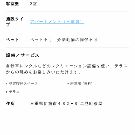
客室数
3
室
施設タイ
アパートメント
（
三重県
）
プ
ペット
ペット不可、介助動物の同伴不可
設備／サービス
自転車レンタルなどのレクリエーション設備を使い、テラス
からの眺めをお楽しみいただけます。
指定喫煙スペース
駐車場 (無料)
テラス
住所
三重県伊勢市４３２−３ 二見町茶屋