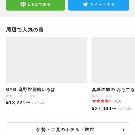
LINEで送る
ツイートする
周辺で人気の宿
OYO 麻野館別館いろは
真珠の郷の おもてな
伊勢・二見
|
三重県
鳥羽
|
三重県
4.4
¥
13,221
〜
/ 2名1泊
¥
27,040
〜
/ 2名1泊
伊勢・二見のホテル・旅館