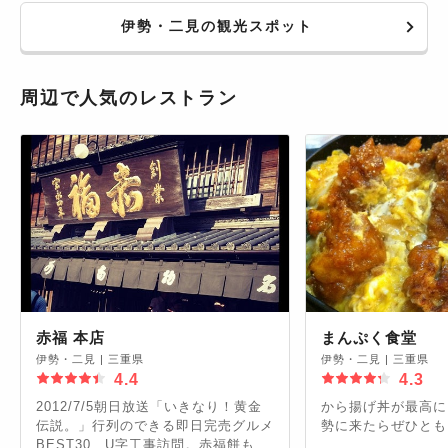
伊勢・二見の観光スポット
周辺で人気のレストラン
赤福 本店
まんぷく食堂
伊勢・二見
|
三重県
伊勢・二見
|
三重県
4.4
4.3
2012/7/5朝日放送「いきなり！黄金
から揚げ丼が最高に
伝説。」行列のできる即日完売グルメ
勢に来たらぜひとも
BEST30、U字工事訪問。赤福餅も然