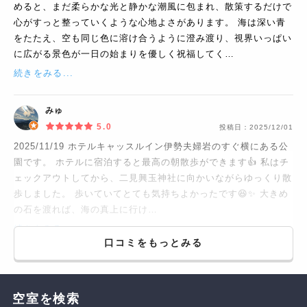
めると、まだ柔らかな光と静かな潮風に包まれ、散策するだけで
心がすっと整っていくような心地よさがあります。 海は深い青
をたたえ、空も同じ色に溶け合うように澄み渡り、視界いっぱい
に広がる景色が一日の始まりを優しく祝福してく…
続きをみる...
みゅ
5.0
投稿日：
2025/12/01
2025/11/19 ホテルキャッスルイン伊勢夫婦岩のすぐ横にある公
園です。 ホテルに宿泊すると最高の朝散歩ができます👍 私はチ
ェックアウトしてから、二見興玉神社に向かいながらゆっくり散
歩しました。 歩いていてとても気持ちよかったです😆✨ 大きめ
の石を渡れば、海の真上に行け…
続きをみる...
口コミをもっとみる
空室を検索