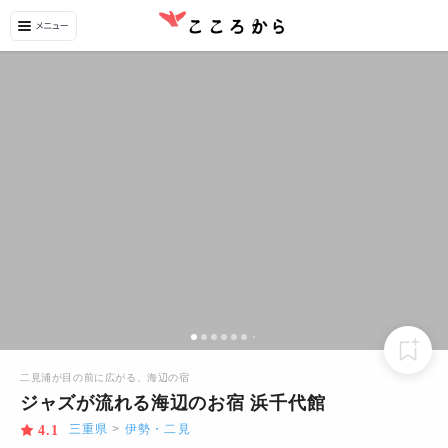
二見浦が目の前に広がる、海辺の宿
ジャズが流れる海辺のお宿 浜千代館
三重県
>
伊勢・二見
4.1