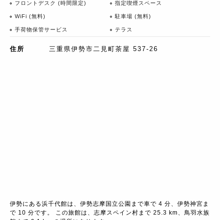
フロントデスク (時間限定)
指定喫煙スペース
WiFi (無料)
駐車場 (無料)
手荷物保管サービス
テラス
住所
三重県伊勢市二見町茶屋 537-26
伊勢にある浜千代館は、伊勢志摩国立公園まで車で 4 分、伊勢神宮ま
で 10 分です。 この旅館は、志摩スペイン村まで 25.3 km、鳥羽水族