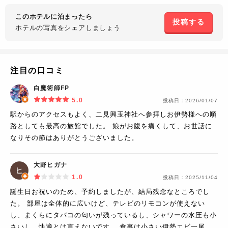
このホテルに泊まったら
投稿する
ホテルの写真を
シェアしましょう
注目の口コミ
白魔術師FP
5.0
投稿日：
2026/01/07
駅からのアクセスもよく、二見興玉神社へ参拝しお伊勢様への順
路としても最高の旅館でした。 娘がお腹を痛くして、お世話に
なりその節はありがとうございました。
大野ヒガナ
1.0
投稿日：
2025/11/04
誕生日お祝いのため、予約しましたが、結局残念なところでし
た。 部屋は全体的に広いけど、テレビのリモコンが使えない
し、まくらにタバコの匂いが残っているし、シャワーの水圧も小
さいし、快適とは言えないです。 食事は小さい伊勢エビ一尾、