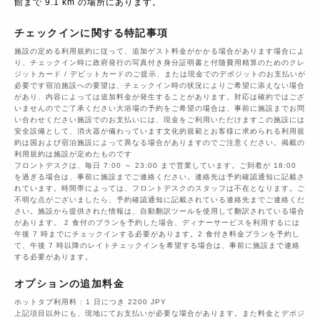
館まで 9.1 km の場所にあります。
チェックインに関する特記事項
施設の定める利用規約に従って、追加ゲスト料金がかかる場合があります場合によ
り、チェックイン時に政府発行の写真付き身分証明書と付随費用精算のためのクレ
ジットカード / デビットカードのご提示、または現金でのデポジットのお支払いが
必要です宿泊施設への要望は、チェックイン時の状況によりご希望に添えない場合
があり、内容によっては追加料金が発生することがあります。対応は確約ではござ
いませんのでご了承ください大浴場の予約をご希望の場合は、事前に施設までお問
い合わせください施設でのお支払いには、現金をご利用いただけますこの施設には
安全設備として、消火器が備わっています文化的規範とお客様に求められる利用規
約は国および宿泊施設によって異なる場合がありますのでご注意ください。掲載の
利用規約は施設が定めたものです
フロントデスクは、毎日 7:00 ～ 23:00 まで営業しています。ご到着が 18:00
を過ぎる場合は、事前に施設までご連絡ください。連絡先は予約確認通知に記載さ
れています。時間帯によっては、フロントデスクのスタッフは不在となります。ご
不明な点がございましたら、予約確認通知に記載されている連絡先までご連絡くだ
さい。施設から提供された情報は、自動翻訳ツールを使用して翻訳されている場合
があります。 2 食付のプランを予約した場合、ディナーサービスを利用するには
午後 7 時までにチェックインする必要があります。2 食付き料金プランを予約し
て、午後 7 時以降のレイトチェックインを希望する場合は、事前に施設まで連絡
する必要があります。
オプションの追加料金
ホットタブ利用料 : 1 日につき 2200 JPY
上記項目以外にも、現地にてお支払いが必要な場合があります。また料金とデポジ