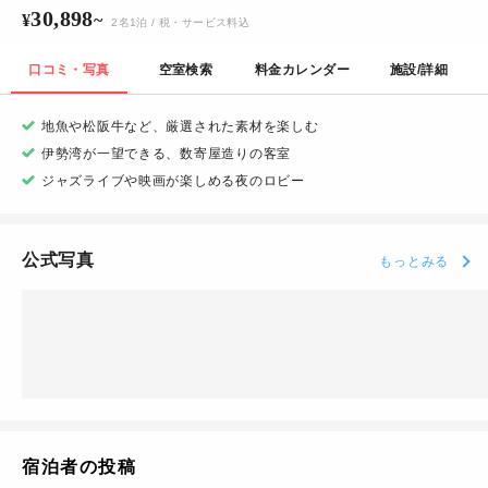
30,898
¥
~
2
名
1
泊
/ 税・サービス料込
口コミ・写真
空室検索
料金カレンダー
施設/詳細
地魚や松阪牛など、厳選された素材を楽しむ
伊勢湾が一望できる、数寄屋造りの客室
ジャズライブや映画が楽しめる夜のロビー
公式写真
もっとみる
宿泊者の投稿