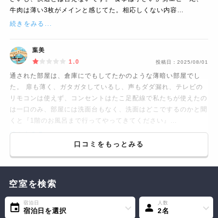
牛肉は薄い3枚がメインと感じてた。相応しくない内容…
続きをみる...
葉美
1.0
投稿日：
2025/08/01
通された部屋は、倉庫にでもしてたかのような薄暗い部屋でし
た。 扉も薄く、ガタガタしているし、声もダダ漏れ、テレビの
リモコンは使えず、コンセントはたこ足配線で私たちが使えたの
は一口のみ、部屋には洗面台もなく、洗面はどこでするのかと聞
くと『1階のお風呂まで行ってやってきてください』…
続きをみる...
口コミをもっとみる
空室を検索
宿泊日
人数
宿泊日を選択
2名