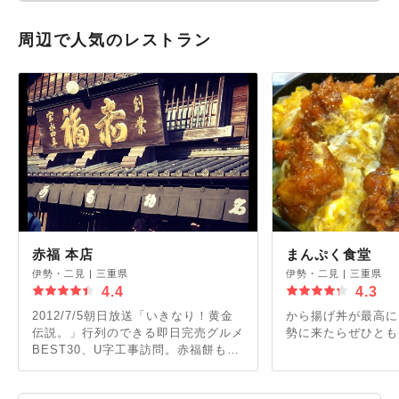
周辺で人気のレストラン
赤福 本店
まんぷく食堂
伊勢・二見
|
三重県
伊勢・二見
|
三重県
4.4
4.3
2012/7/5朝日放送「いきなり！黄金
から揚げ丼が最高に
伝説。」行列のできる即日完売グルメ
勢に来たらぜひとも
BEST30、U字工事訪問。赤福餅も然
ることながら、1月を除く毎月1日に
販売される「朔日餅」も大人気。4月