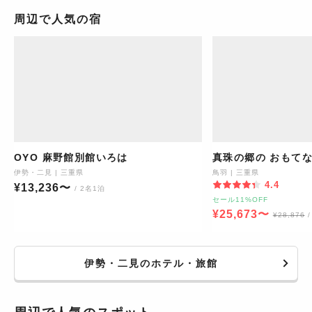
周辺で人気の宿
OYO 麻野館別館いろは
真珠の郷の おもてな
伊勢・二見
|
三重県
鳥羽
|
三重県
4.4
¥
13,236
〜
/ 2名1泊
セール11%OFF
¥
25,673
〜
¥
28,876
伊勢・二見のホテル・旅館