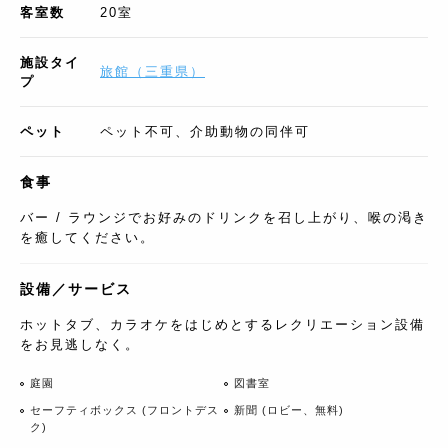
客室数
20
室
施設タイ
旅館
（
三重県
）
プ
ペット
ペット不可、介助動物の同伴可
食事
バー / ラウンジでお好みのドリンクを召し上がり、喉の渇き
を癒してください。
設備／サービス
ホットタブ、カラオケをはじめとするレクリエーション設備
をお見逃しなく。
庭園
図書室
セーフティボックス (フロントデス
新聞 (ロビー、無料)
ク)