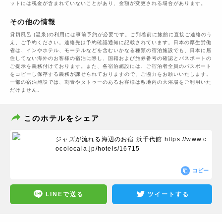
ットには税金が含まれていないことがあり、金額が変更される場合があります。
その他の情報
貸切風呂 (温泉)の利用には事前予約が必要です。ご到着前に旅館に直接ご連絡のう
え、ご予約ください。連絡先は予約確認通知に記載されています。日本の厚生労働
省は、インやホテル、モーテルなどを含むいかなる種類の宿泊施設でも、日本に​居
住してない海外のお客様の宿泊に際し、国籍および旅券番号の確認とパスポートの
ご提示を義務付け​ております。また、各宿泊施設には、ご宿泊者全員のパスポート
をコピーし保存する義務が課せられておりますの​で、ご協力をお願いいたします。
一部の宿泊施設では、刺青やタトゥーのあるお客様は敷地内の大浴場をご利用いた
だけません。
このホテルをシェア
ジャズが流れる海辺のお宿 浜千代館
https://www.c
ocolocala.jp/hotels/16715
コピー
LINEで送る
ツイートする