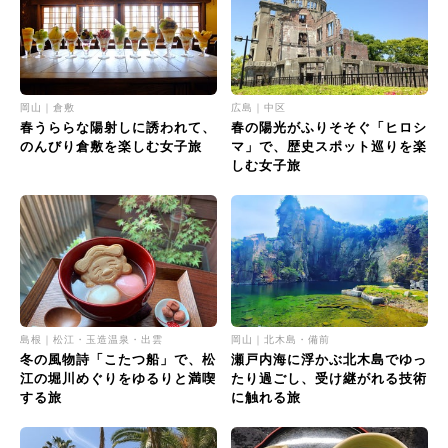
岡山｜倉敷
広島｜中区
春うららな陽射しに誘われて、
春の陽光がふりそそぐ「ヒロシ
のんびり倉敷を楽しむ女子旅
マ」で、歴史スポット巡りを楽
しむ女子旅
島根｜松江・玉造温泉・出雲
岡山｜北木島・備前
冬の風物詩「こたつ船」で、松
瀬戸内海に浮かぶ北木島でゆっ
江の堀川めぐりをゆるりと満喫
たり過ごし、受け継がれる技術
する旅
に触れる旅