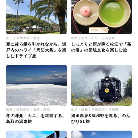
山口｜周防大島・岩国
島根｜安来・松江・玉造温泉
夏に後ろ髪を引かれながら、瀬
しっとりと雨が降る松江で「茶
戸内のハワイ「周防大島」を楽
の湯」の伝統文化を楽しむ旅
しむドライブ旅
鳥取｜三朝温泉・倉吉・鳥取
山口・島根｜湯田温泉・津和野
冬の味覚「カニ」を堪能する、
湯田温泉&津和野を巡る、のん
鳥取の温泉旅
びりSL旅