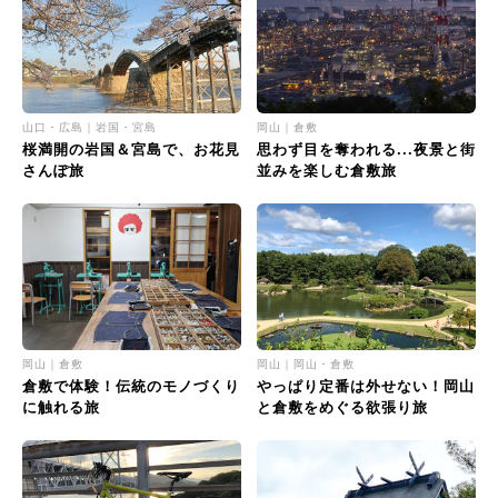
山口・広島｜岩国・宮島
岡山｜倉敷
桜満開の岩国＆宮島で、お花見
思わず目を奪われる...夜景と街
さんぽ旅
並みを楽しむ倉敷旅
岡山｜倉敷
岡山｜岡山・倉敷
倉敷で体験！伝統のモノづくり
やっぱり定番は外せない！岡山
に触れる旅
と倉敷をめぐる欲張り旅