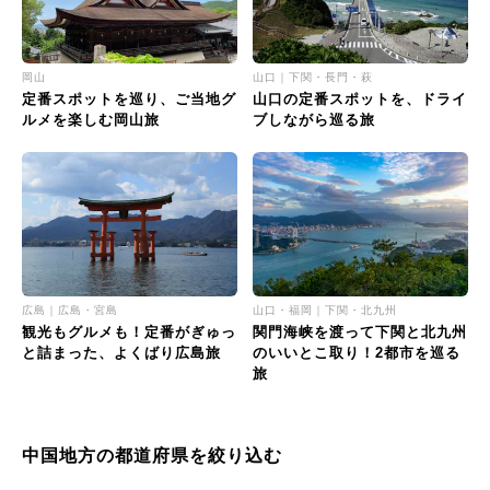
岡山
山口｜下関・長門・萩
定番スポットを巡り、ご当地グ
山口の定番スポットを、ドライ
ルメを楽しむ岡山旅
ブしながら巡る旅
広島｜広島・宮島
山口・福岡｜下関・北九州
観光もグルメも！定番がぎゅっ
関門海峡を渡って下関と北九州
と詰まった、よくばり広島旅
のいいとこ取り！2都市を巡る
旅
中国地方の都道府県を絞り込む