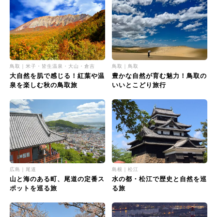
鳥取｜米子・皆生温泉・大山・倉吉
鳥取｜鳥取
大自然を肌で感じる！紅葉や温
豊かな自然が育む魅力！鳥取の
泉を楽しむ秋の鳥取旅
いいとこどり旅行
広島｜尾道
島根｜松江
山と海のある町、尾道の定番ス
水の都・松江で歴史と自然を巡
ポットを巡る旅
る旅