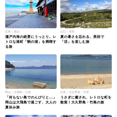
広島｜福山
山口｜美祢
瀬戸内海の絶景にうっとり。レ
夏の暑さを忘れる、美祢で
トロな港町「鞆の浦」を満喫す
「涼」を楽しむ旅
る旅
岡山｜大飛島・六島
広島｜大久野島・竹原
「何もない島でのんびりと...」
うさぎに癒され、レトロな町を
岡山は大飛島で過ごす、大人の
散策！大久野島・竹島の旅
夏休み旅