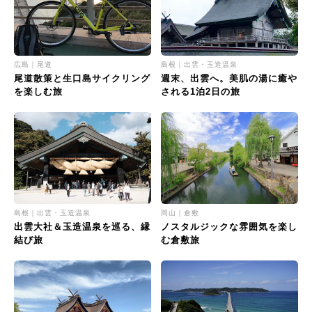
広島｜尾道
島根｜出雲・玉造温泉
尾道散策と生口島サイクリング
週末、出雲へ。美肌の湯に癒や
を楽しむ旅
される1泊2日の旅
島根｜出雲・玉造温泉
岡山｜倉敷
出雲大社＆玉造温泉を巡る、縁
ノスタルジックな雰囲気を楽し
結び旅
む倉敷旅