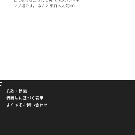
とてもゆったりして居心地のいいキャ
ンプ場です。 なんと東日本人気NO...
て
約款・標識
特商法に基づく表示
よくあるお問い合わせ