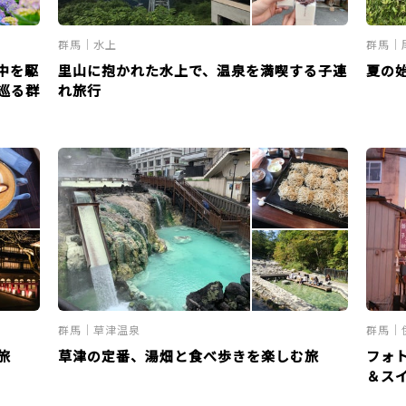
群馬｜水上
群馬｜
中を駆
里山に抱かれた水上で、温泉を満喫する子連
夏の
巡る群
れ旅行
群馬｜草津温泉
群馬｜
旅
草津の定番、湯畑と食べ歩きを楽しむ旅
フォ
＆ス