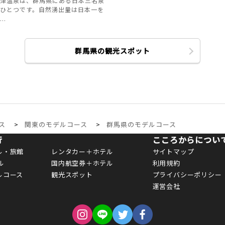
津温泉は、群馬県にある日本三名泉
ひとつです。自然湧出量は日本一を
..
群馬県の観光スポット
ス
関東のモデルコース
群馬県のモデルコース
行
こころからについ
ル・旅館
レンタカー＋ホテル
サイトマップ
ル
国内航空券＋ホテル
利用規約
ルコース
観光スポット
プライバシーポリシー
運営会社