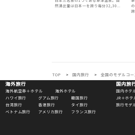
日本三名泉の1つである草津温泉。自
草
然湧出量は日本一を誇り毎分32,30...
の
誇.
TOP
国内旅行
全国のモデルコー
海外旅行
国内旅
海外航空券＋ホテル
海外ホテル
国内ホテ
ハワイ旅行
グアム旅行
韓国旅行
JR＋ホテ
台湾旅行
香港旅行
タイ旅行
旅行モデ
ベトナム旅行
アメリカ旅行
フランス旅行