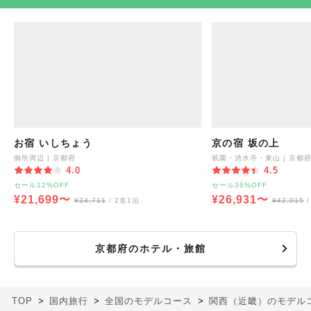
お宿 いしちょう
京の宿 坂の上
御所周辺
|
京都府
祇園・清水寺・東山
|
京都
4.0
4.5
セール12%OFF
セール36%OFF
¥
21,699
〜
¥
26,931
〜
¥
24,711
/ 2名1泊
¥
42,015
京都府のホテル・旅館
TOP
国内旅行
全国のモデルコース
関西（近畿）のモデル