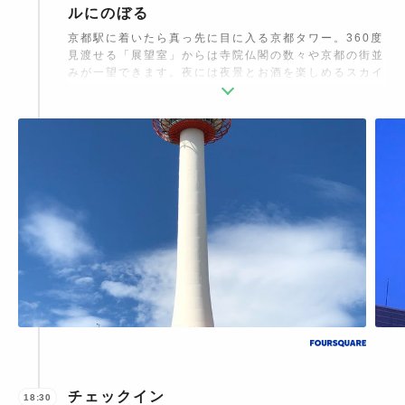
ルにのぼる
京都駅に着いたら真っ先に目に入る京都タワー。360度
見渡せる「展望室」からは寺院仏閣の数々や京都の街並
みが一望できます。夜には夜景とお酒を楽しめるスカイ
ラウンジ、夏限定でBBQも楽しめるビアガーデンなど
様々な楽しみ方があります。その他大浴場やホテル、レ
ストランもあり京都観光の拠点にも便利。
チェックイン
18:30