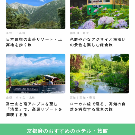
長野｜上高地
神奈川｜鎌倉
日本屈指の山岳リゾート・上
色鮮やかなアジサイと海沿い
高地を歩く旅
の景色を楽しむ鎌倉旅
山梨｜八ヶ岳・北杜
高知｜高知・安芸
富士山と南アルプスを望む
ローカル線で巡る、高知の自
「清里」で、高原リゾートを
然を満喫する電車の旅
満喫する旅
京都府のおすすめのホテル・旅館