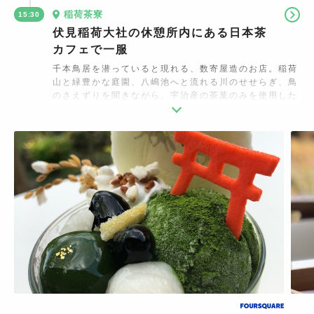
稲荷茶寮
15:30
伏見稲荷大社の休憩所内にある日本茶
カフェで一服
千本鳥居を潜っていると現れる、数寄屋造のお店。稲荷
山と緑豊かな庭園、八嶋池へと流れる川のせせらぎ、鳥
のさえずりを聞きながら、宇治産の茶葉のみを使用した
高級抹茶スイーツなどを楽しめます。一部スイーツには
鳥居の形をした砂糖菓子が添えられるのをお見逃しな
く。