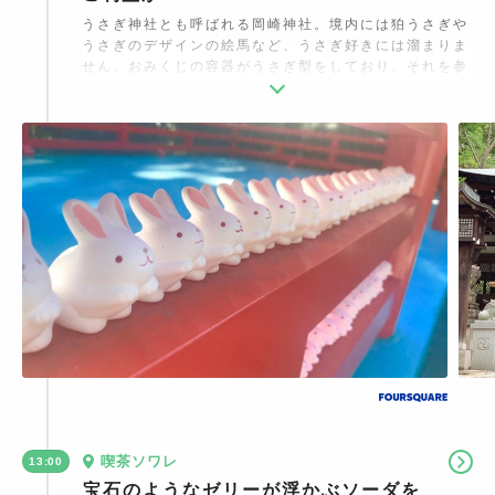
うさぎ神社とも呼ばれる岡崎神社。境内には狛うさぎや
うさぎのデザインの絵馬など、うさぎ好きには溜まりま
せん。おみくじの容器がうさぎ型をしており、それを参
拝者が並べていくことから、行列が出来上がり、フォト
ジェニックなスポットともなりました。縁結びや子授け
のご利益があると言われています。
喫茶ソワレ
13:00
宝石のようなゼリーが浮かぶソーダを