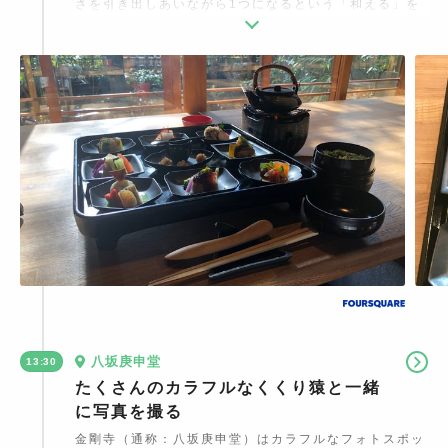
さを引き出しあいながら1つになるという「和える」を
コンセプトにしています。見た目も美しいスイーツもお
すすめです。京都で複数店舗展開していて、「手織り」
寿司が楽しめる店舗も人気です。予約を忘れずに！
八坂庚申堂
13:30
たくさんのカラフルなくくり猿と一緒
に写真を撮る
金剛寺（通称：八坂庚申堂）はカラフルなフォトスポッ