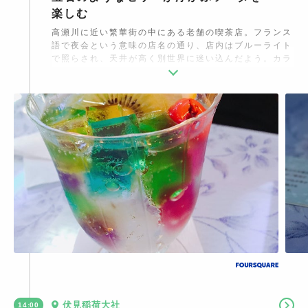
楽しむ
高瀬川に近い繁華街の中にある老舗の喫茶店。フランス
語で夜会という意味の店名の通り、店内はブルーライト
で照らされ、天井が高く別世界に迷い込んだよう。カラ
フルなゼリーの入ったゼリーポンチやソーダなど、可愛
らしいメニューが豊富。お洒落な写真が撮れますよ。
伏見稲荷大社
14:00