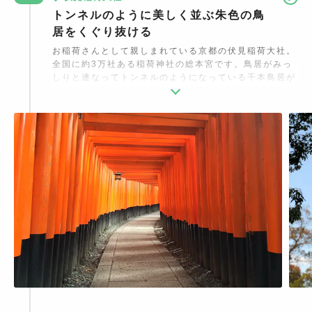
トンネルのように美しく並ぶ朱色の鳥
居をくぐり抜ける
お稲荷さんとして親しまれている京都の伏見稲荷大社。
全国に約3万社ある稲荷神社の総本宮です。鳥居がみっ
しりと連なってトンネルのようになっている千本鳥居が
有名。夜はライトアップされ、日中とは違う幻想的な空
間を楽しめます。また伏見稲荷大社では、1年を通じて
いろいろな行事をやっているので要チェックです！