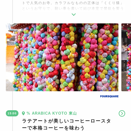
トで人気のお寺。カラフルなものの正体は「くくり猿」
というお守りで、願い事を書いて結び本堂で禁欲を誓う
と願いが叶うとされています。一つ一つ手作りで個数が
決まっているので早めに行くのがオススメ。カラフルな
背景は浴衣とも合うので色鮮やかな素敵な写真が撮って
みてはいかがでしょう。
% ARABICA KYOTO 東山
15:00
ラテアートが美しいコーヒーロースタ
ーで本格コーヒーを味わう