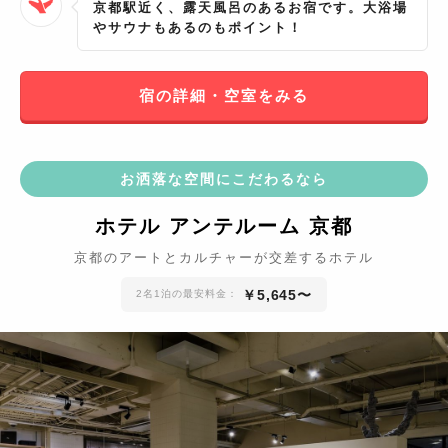
京都駅近く、露天風呂のあるお宿です。大浴場
やサウナもあるのもポイント！
宿の詳細・空室をみる
お洒落な空間にこだわるなら
ホテル アンテルーム 京都
京都のアートとカルチャーが交差するホテル
￥
5,645
〜
2名1泊の最安料金：