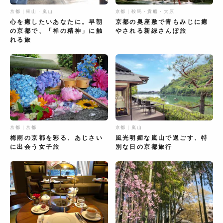
京都｜東山・嵐山
京都｜鞍馬・貴船・大原
心を癒したいあなたに。早朝
京都の奥座敷で青もみじに癒
の京都で、「禅の精神」に触
やされる新緑さんぽ旅
れる旅
京都｜京都
京都｜嵐山
梅雨の京都を彩る、あじさい
風光明媚な嵐山で過ごす、特
に出会う女子旅
別な日の京都旅行