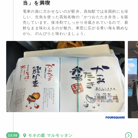
当」を満喫
電車の旅に欠かせないのが駅弁。高知駅では全国的にも珍
しい、生魚を使った高知名物の「かつおたたき弁当」を販
売しています。保冷剤でしっかり冷蔵されているので、新
鮮なまま味わえるのが魅力。車窓に広がる青い海を眺めな
がら、のんびりと味わいましょう。
モネの庭 マルモッタン
13:30