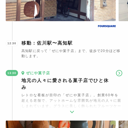
移動：佐川駅〜高知駅
12:30
高知駅に戻って「ぜにや菓子店」まで、徒歩で20分ほど移
動します。
ぜにや菓子店
13:30
地元の人々に愛される菓子店でひと休
み
レトロな看板が目印の「ぜにや菓子店」。創業60年を
超える老舗で、アットホームな雰囲気が地元の人々に親
しまれています。グラスに美しく飾られたフルーツケー
キや、季節限定のかき氷が人気。マフィンやスコーン、
タルトなどの焼き菓子は、ナッツや抹茶、その他にも種
類豊富なラインナップがあり、選ぶのが楽しくなりま
す。テイクアウトOKなので、旅のお供にもぴったりで