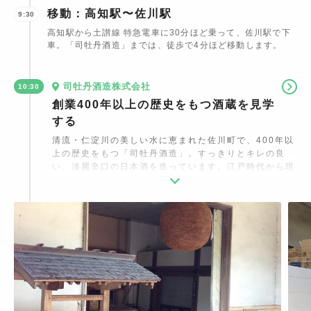
移動：高知駅〜佐川駅
9:30
高知駅から土讃線 特急電車に30分ほど乗って、佐川駅で下
車。「司牡丹酒造」までは、徒歩で4分ほど移動します。
司牡丹酒造株式会社
10:30
創業400年以上の歴史をもつ酒蔵を見学
する
清流・仁淀川の美しい水に恵まれた佐川町で、400年以
上の歴史をもつ「司牡丹酒造」。すっきりとキレの良
い、淡麗辛口の日本酒を造っています。江戸時代から現
代までの酒蔵が並ぶ「酒蔵の道」は、歴史を感じさせる
佇まいが特徴。事前予約をするとガイド・試飲付きで酒
蔵内を見学することができます。蔵人と話しながら、お
気に入りの日本酒を探すのも楽しみのひとつです。