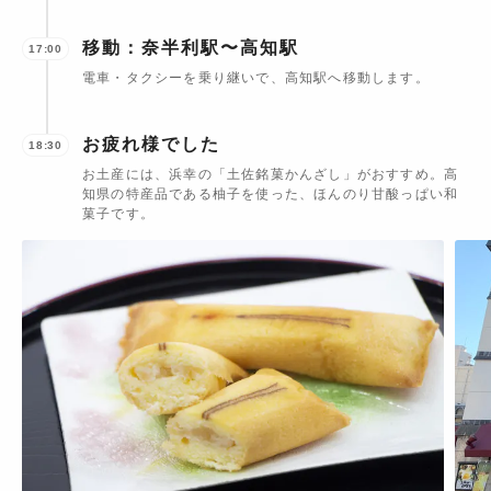
移動：奈半利駅〜高知駅
17:00
電車・タクシーを乗り継いで、高知駅へ移動します。
お疲れ様でした
18:30
お土産には、浜幸の「土佐銘菓かんざし」がおすすめ。高
知県の特産品である柚子を使った、ほんのり甘酸っぱい和
菓子です。