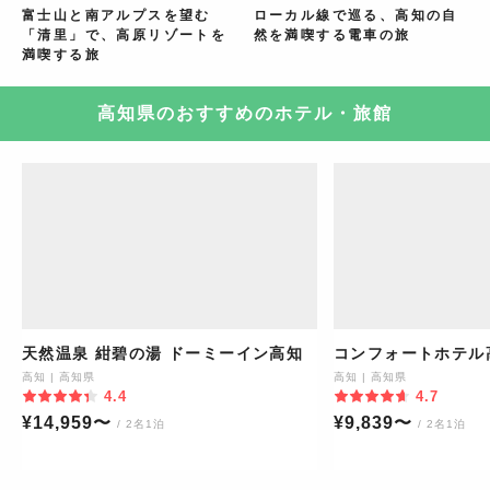
富士山と南アルプスを望む
ローカル線で巡る、高知の自
「清里」で、高原リゾートを
然を満喫する電車の旅
満喫する旅
高知県のおすすめのホテル・旅館
天然温泉 紺碧の湯 ドーミーイン高知
コンフォートホテル
高知
|
高知県
高知
|
高知県
4.4
4.7
¥
14,959
〜
¥
9,839
〜
/ 2名1泊
/ 2名1泊