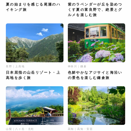
夏の始まりを感じる尾瀬のハ
紫のラベンダーが丘を染めつ
イキング旅
くす夏の富良野で、絶景とグ
ルメを楽しむ旅
長野｜上高地
神奈川｜鎌倉
日本屈指の山岳リゾート・上
色鮮やかなアジサイと海沿い
高地を歩く旅
の景色を楽しむ鎌倉旅
山梨｜八ヶ岳・北杜
高知｜高知・安芸