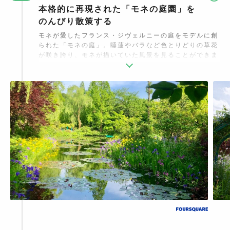
本格的に再現された「モネの庭園」を
のんびり散策する
モネが愛したフランス・ジヴェルニーの庭をモデルに創
られた「モネの庭」。睡蓮やバラなど色とりどりの草花
が咲き誇り、モネが描いていた風景を見ることができま
す。開園20周年の際には、後半の画家人生に影響を与
えた、ボルディゲラの地中海の景色を表現したエリアも
誕生。ギャラリーショップでは、モネの複製画や生涯を
紹介した映像を見られるほか、ミュージアムグッズを購
入することが可能です。