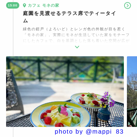
カフェ モネの家
15:00
庭園を見渡せるテラス席でティータイ
ム
緑色の鎧戸（よろいど）とレンガ色の外観が目を惹く
「モネの家」。実際にモネが生活していた家をモチーフ
にしたカフェで、白を基調とした落ち着いた空間が広が
っています。地元の食材を使い、かつてモネが作ったと
言われる料理やデザートを再現。庭園に咲き誇る花々を
一望できるテラス席で、優雅に過ごしましょう。
photo by @mappi_83