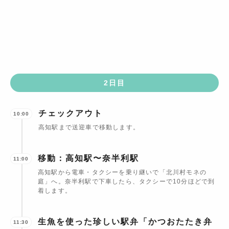
2
日目
チェックアウト
10:00
高知駅まで送迎車で移動します。
移動：高知駅〜奈半利駅
11:00
高知駅から電車・タクシーを乗り継いで「北川村モネの
庭」へ。奈半利駅で下車したら、タクシーで10分ほどで到
着します。
生魚を使った珍しい駅弁「かつおたたき弁
11:30