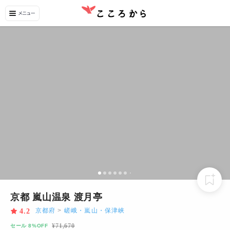
京都 嵐山温泉 渡月亭
京都府
>
嵯峨・嵐山・保津峡
4.2
¥
71,670
セール 8%OFF