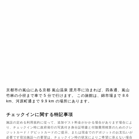
京都市の嵐山にある京都 嵐山温泉 渡月亭に泊まれば、四条通、嵐山 
竹林の小径まで車で 5 分で行けます。 この旅館は、錦市場まで 8.6 
km、河原町通まで 9.9 km の場所にあります。
チェックインに関する特記事項
施設の定める利用規約に従って、追加ゲスト料金がかかる場合があります場合によ
り、チェックイン時に政府発行の写真付き身分証明書と付随費用精算のためのクレ
ジットカード / デビットカードのご提示、または現金でのデポジットのお支払いが
必要です宿泊施設への要望は、チェックイン時の状況によりご希望に添えない場合