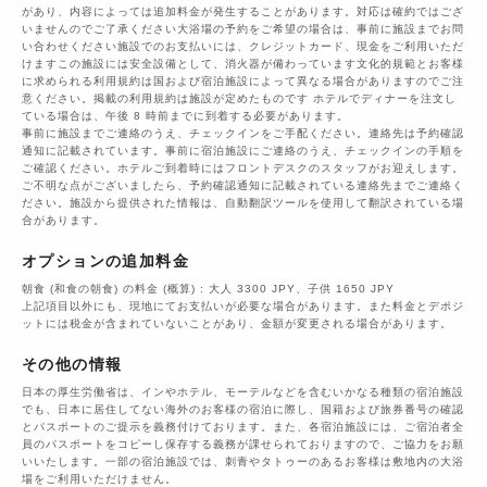
があり、内容によっては追加料金が発生することがあります。対応は確約ではござ
いませんのでご了承ください大浴場の予約をご希望の場合は、事前に施設までお問
い合わせください施設でのお支払いには、クレジットカード、現金をご利用いただ
けますこの施設には安全設備として、消火器が備わっています文化的規範とお客様
に求められる利用規約は国および宿泊施設によって異なる場合がありますのでご注
意ください。掲載の利用規約は施設が定めたものです ホテルでディナーを注文し
ている場合は、午後 8 時前までに到着する必要があります。
事前に施設までご連絡のうえ、チェックインをご手配ください。連絡先は予約確認
通知に記載されています。事前に宿泊施設にご連絡のうえ、チェックインの手順を
ご確認ください。ホテルご到着時にはフロントデスクのスタッフがお迎えします。
ご不明な点がございましたら、予約確認通知に記載されている連絡先までご連絡く
ださい。施設から提供された情報は、自動翻訳ツールを使用して翻訳されている場
合があります。
オプションの追加料金
朝食 (和食の朝食) の料金 (概算) : 大人 3300 JPY、子供 1650 JPY
上記項目以外にも、現地にてお支払いが必要な場合があります。また料金とデポジ
ットには税金が含まれていないことがあり、金額が変更される場合があります。
その他の情報
日本の厚生労働省は、インやホテル、モーテルなどを含むいかなる種類の宿泊施設
でも、日本に​居住してない海外のお客様の宿泊に際し、国籍および旅券番号の確認
とパスポートのご提示を義務付け​ております。また、各宿泊施設には、ご宿泊者全
員のパスポートをコピーし保存する義務が課せられておりますの​で、ご協力をお願
いいたします。一部の宿泊施設では、刺青やタトゥーのあるお客様は敷地内の大浴
場をご利用いただけません。