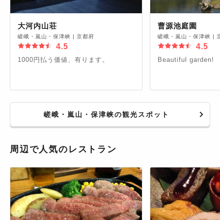
大河内山荘
曹源池庭園
嵯峨・嵐山・保津峡
|
京都府
嵯峨・嵐山・保津峡
|
4.5
4.5
1000円払う価値、有ります。
Beautiful garden!
嵯峨・嵐山・保津峡の観光スポット
周辺で人気のレストラン