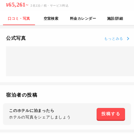
65,261
¥
~
2
名
1
泊
/ 税・サービス料込
口コミ・写真
空室検索
料金カレンダー
施設/詳細
公式写真
もっとみる
宿泊者の投稿
このホテルに泊まったら
投稿する
ホテルの写真を
シェアしましょう