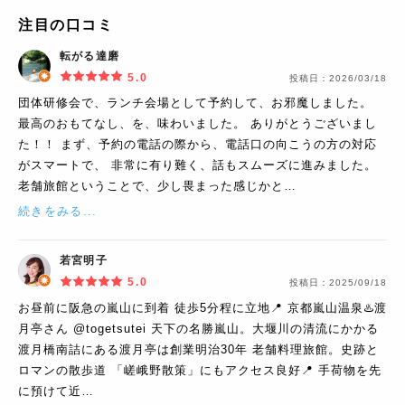
注目の口コミ
転がる達磨
5.0
投稿日：
2026/03/18
団体研修会で、ランチ会場として予約して、お邪魔しました。
最高のおもてなし、を、味わいました。 ありがとうございまし
た！！ まず、予約の電話の際から、電話口の向こうの方の対応
がスマートで、 非常に有り難く、話もスムーズに進みました。
老舗旅館ということで、少し畏まった感じかと…
続きをみる...
若宮明子
5.0
投稿日：
2025/09/18
お昼前に阪急の嵐山に到着 徒歩5分程に立地📍 京都嵐山温泉♨️渡
月亭さん @togetsutei 天下の名勝嵐山。大堰川の清流にかかる
渡月橋南詰にある渡月亭は創業明治30年 老舗料理旅館。史跡と
ロマンの散歩道 「嵯峨野散策」にもアクセス良好📍 手荷物を先
に預けて近…