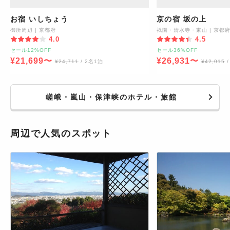
お宿 いしちょう
京の宿 坂の上
御所周辺
|
京都府
祇園・清水寺・東山
|
京都
4.0
4.5
セール12%OFF
セール36%OFF
¥
21,699
〜
¥
26,931
〜
¥
24,711
/ 2名1泊
¥
42,015
嵯峨・嵐山・保津峡のホテル・旅館
周辺で人気のスポット