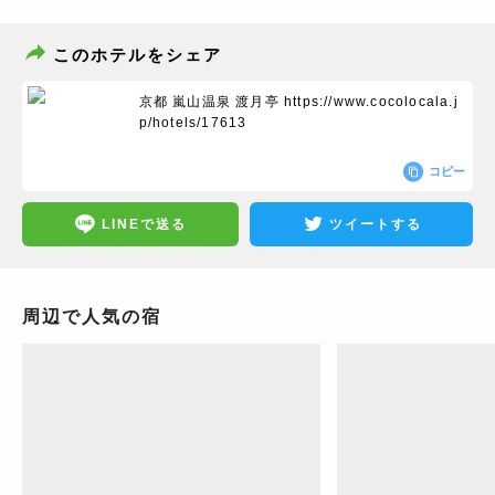
このホテルをシェア
京都 嵐山温泉 渡月亭
https://www.cocolocala.j
p/hotels/17613
コピー
LINEで送る
ツイートする
周辺で人気の宿