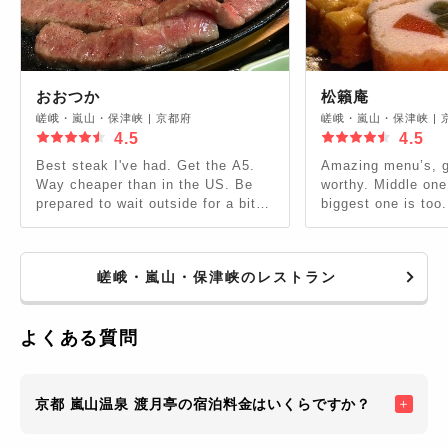
おおつか
松籟庵
嵯峨・嵐山・保津峡
|
京都府
嵯峨・嵐山・保津峡
|
4.5
4.5
Best steak I've had. Get the A5.
Amazing menu’s, g
Way cheaper than in the US. Be
worthy. Middle one 
prepared to wait outside for a bit
biggest one is too.
as there is limited seating in a
lighter appetizer 
cozy environment.
overall and comes 
melts on your tong
嵯峨・嵐山・保津峡のレストラン
よくある質問
京都 嵐山温泉 渡月亭の宿泊料金はいくらですか？