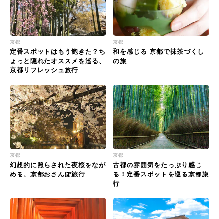
京都
京都
定番スポットはもう飽きた？ち
和を感じる 京都で抹茶づくし
ょっと隠れたオススメを巡る、
の旅
京都リフレッシュ旅行
京都
京都
幻想的に照らされた夜桜をなが
古都の雰囲気をたっぷり感じ
める、京都おさんぽ旅行
る！定番スポットを巡る京都旅
行