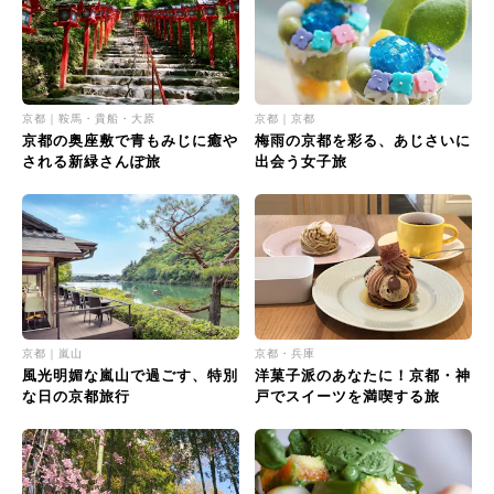
京都｜鞍馬・貴船・大原
京都｜京都
京都の奥座敷で青もみじに癒や
梅雨の京都を彩る、あじさいに
される新緑さんぽ旅
出会う女子旅
京都｜嵐山
京都・兵庫
風光明媚な嵐山で過ごす、特別
洋菓子派のあなたに！京都・神
な日の京都旅行
戸でスイーツを満喫する旅