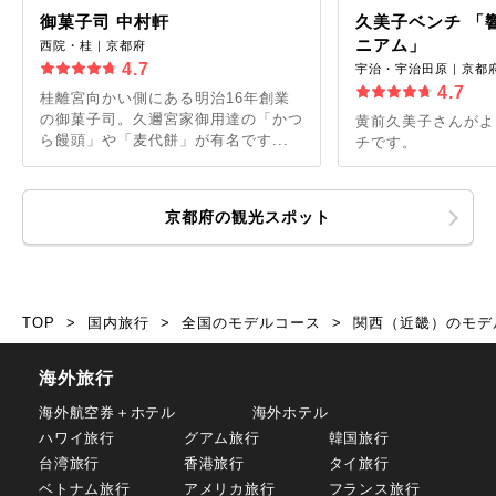
御菓子司 中村軒
久美子ベンチ 「
ニアム」
西院・桂｜京都府
4.7
宇治・宇治田原｜京都
4.7
桂離宮向かい側にある明治16年創業
の御菓子司。久邇宮家御用達の「かつ
黄前久美子さんがよ
ら饅頭」や「麦代餅」が有名です...
チです。
京都府の観光スポット
TOP
国内旅行
全国のモデルコース
関西（近畿）のモデ
海外旅行
海外航空券＋ホテル
海外ホテル
ハワイ旅行
グアム旅行
韓国旅行
台湾旅行
香港旅行
タイ旅行
ベトナム旅行
アメリカ旅行
フランス旅行