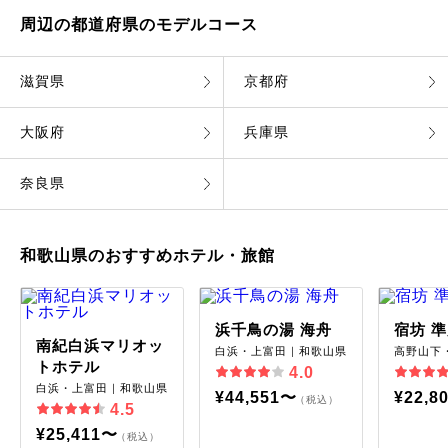
周辺の都道府県のモデルコース
滋賀県
京都府
大阪府
兵庫県
奈良県
和歌山県のおすすめホテル・旅館
浜千鳥の湯 海舟
宿坊 
南紀白浜マリオッ
白浜・上富田｜和歌山県
高野山下
トホテル
4.0
白浜・上富田｜和歌山県
¥44,551〜
¥22,8
（税込）
4.5
¥25,411〜
（税込）