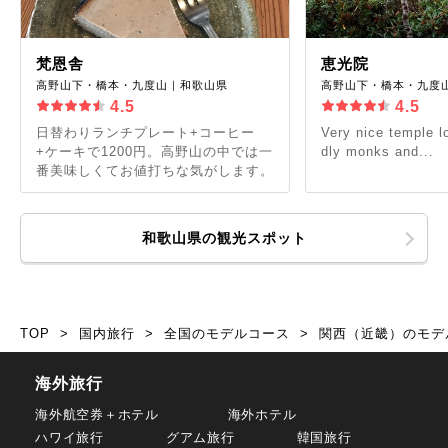
梵恩舎
恵光院
高野山下・橋本・九度山｜和歌山県
高野山下・橋本・九度
4.5
4.5
日替わりランチプレート+コーヒー
Very nice temple lo
+ケーキで1200円。高野山の中では一
dly monks and...
番美味しくてお値打ちな気がします。
和歌山県の観光スポット
TOP
国内旅行
全国のモデルコース
関西（近畿）のモデ
海外旅行
海外航空券＋ホテル
海外ホテル
ハワイ旅行
グアム旅行
韓国旅行