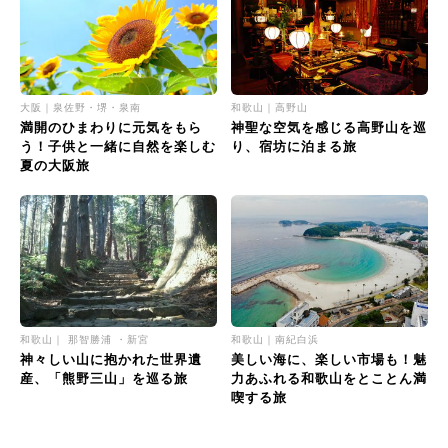
大阪｜泉佐野・堺・泉南
和歌山｜高野山
満開のひまわりに元気をもら
神聖な空気を感じる高野山を巡
う！子供と一緒に自然を楽しむ
り、宿坊に泊まる旅
夏の大阪旅
和歌山｜ 那智勝浦 ・新宮
和歌山｜南紀白浜
神々しい山に抱かれた世界遺
美しい海に、楽しい市場も！魅
産、「熊野三山」を巡る旅
力あふれる和歌山をとことん満
喫する旅