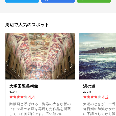
周辺で人気のスポット
大塚国際美術館
渦の道
410m
270m
4.4
4.2
陶板画と呼ばれる、陶器の大きな板の
大潮のときが、一番
上に世界の名画を再現した作品を所蔵
毎日潮の加減がかわ
している美術館です。広い館内に...
に下調べしてから観潮