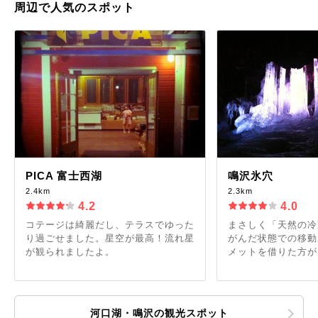
周辺で人気のスポット
PICA 富士西湖
鳴沢氷穴
2.4km
2.3km
4.2
4.0
コテージは綺麗だし、テラスでゆった
まさしく「天然の冷
り過ごせました。星空が最高！流れ星
がんだ状態での移動
が観られましたよ。
メットを借りた方が良
河口湖・鳴沢の観光スポット