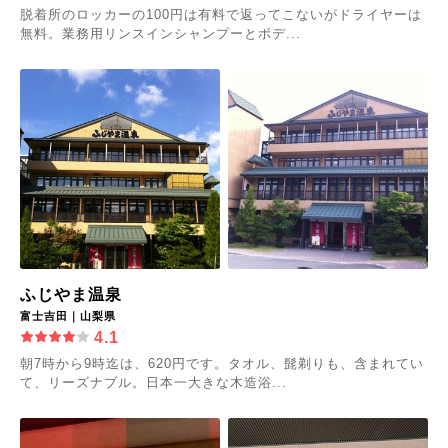
脱着所のロッカーの100円は有料で返ってこないがドライヤーは
無料。業務用リンスインシャンプーとボデ...
ふじやま温泉
富士吉田｜山梨県
4.1
朝7時から9時迄は、620円です。タオル、髭剃りも、含まれてい
て、リーズナブル。日本一大きな木造浴...