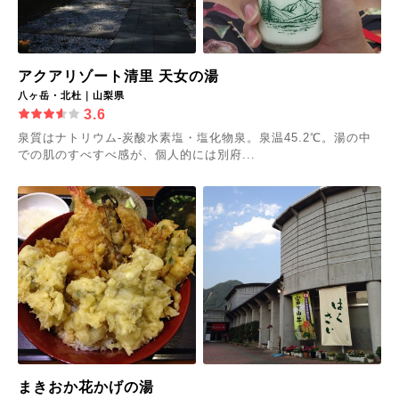
アクアリゾート清里 天女の湯
八ヶ岳・北杜｜山梨県
3.6
泉質はナトリウム-炭酸水素塩・塩化物泉。泉温45.2℃。湯の中
での肌のすべすべ感が、個人的には別府...
まきおか花かげの湯