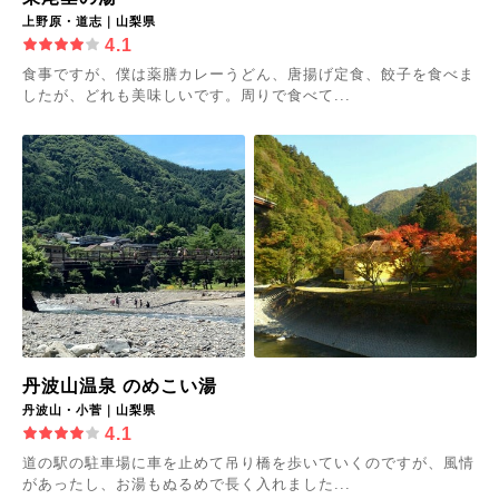
上野原・道志｜山梨県
4.1
食事ですが、僕は薬膳カレーうどん、唐揚げ定食、餃子を食べま
したが、どれも美味しいです。周りで食べて...
丹波山温泉 のめこい湯
丹波山・小菅｜山梨県
4.1
道の駅の駐車場に車を止めて吊り橋を歩いていくのですが、風情
があったし、お湯もぬるめで長く入れました...