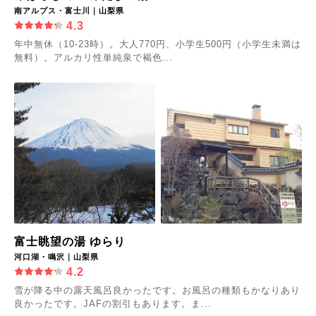
南アルプス・富士川｜山梨県
4.3
年中無休（10-23時）。大人770円、小学生500円（小学生未満は
無料）。アルカリ性単純泉で褐色...
富士眺望の湯 ゆらり
河口湖・鳴沢｜山梨県
4.2
雪が降る中の露天風呂良かったです。お風呂の種類もかなりあり
良かったです。JAFの割引もあります。ま...