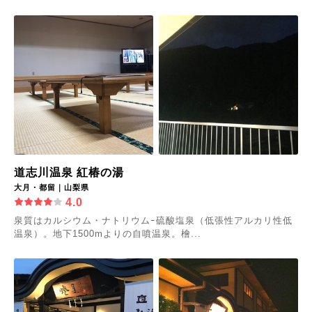
道志川温泉 紅椿の湯
大月・都留｜山梨県
4.0
泉質はカルシウム・ナトリウムｰ硫酸塩泉（低張性アルカリ性低
温泉）。地下1500mよりの自噴温泉。檜...