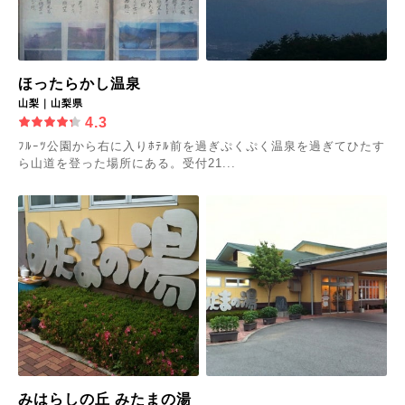
ほったらかし温泉
山梨｜山梨県
4.3
ﾌﾙｰﾂ公園から右に入りﾎﾃﾙ前を過ぎぷくぷく温泉を過ぎてひたす
ら山道を登った場所にある。受付21...
みはらしの丘 みたまの湯