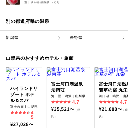
湯｜さがみ湖温泉 うるり
別の都道府県の温泉
新潟県
長野県
山梨県のおすすめホテル・旅館
富士河口湖温泉
富士河口湖温
ハイランドリ
湖南荘
若草の宿 丸栄
ゾート ホテ
河口湖・鳴沢｜山梨県
河口湖・鳴沢｜山
ル＆スパ
4.7
4.7
富士吉田｜山梨県
¥35,521〜
¥21,600〜
（税
（税
4.
5
込）
込）
¥27,028〜