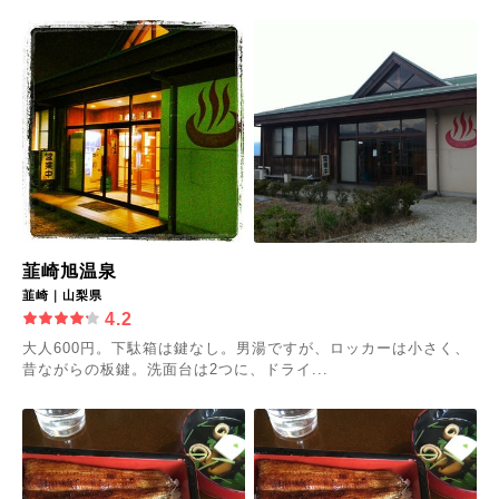
韮崎旭温泉
韮崎｜山梨県
4.2
大人600円。下駄箱は鍵なし。男湯ですが、ロッカーは小さく、
昔ながらの板鍵。洗面台は2つに、ドライ...