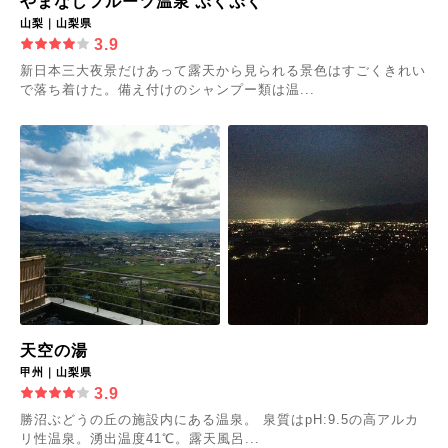
やまなしフルーツ温泉 ぷくぷく
山梨｜山梨県
3.9
新日本三大夜景だけあって露天から見られる景色はすごくきれい
で落ち着けた。備え付けのシャンプー類は温...
天空の湯
甲州｜山梨県
3.9
勝沼ぶどうの丘の施設内にある温泉。 泉質はpH:9.5の高アルカ
リ性温泉。湧出温度41℃。露天風呂...