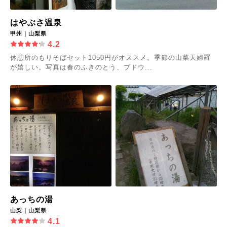
はやぶさ温泉
甲州｜山梨県
4.2
休憩所のもりそばセット1050円がオススメ。季節の山菜天婦羅
が嬉しい。写真は春のふきのとう、ブドウ...
あっちの湯
山梨｜山梨県
4.1