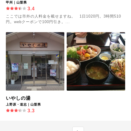
甲州｜山梨県
3.4
ここでは市外の人料金を載せますね。 1日1020円。3時間510
円。webクーポンで100円引き。...
いやしの湯
上野原・道志｜山梨県
3.3