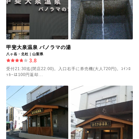
甲斐大泉温泉 パノラマの湯
八ヶ岳・北杜｜山梨県
3.8
受付21:30迄(閉店22:00)。入口右手に券売機(大人720円)。ｺｲﾝﾛ
ｯｶｰは100円返却...