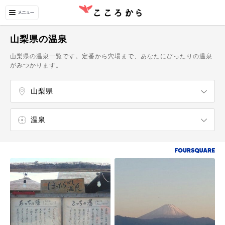
山梨県の温泉
山梨県の温泉一覧です。定番から穴場まで、あなたにぴったりの温泉
がみつかります。
山梨県
新潟県
長野県
甲府・甲斐・湯村温泉・昇仙峡
山梨・石和温泉・甲州
八ヶ岳・北杜
韮崎・南アルプス
身延・早川・下部温泉
河口湖・富士吉田・本栖湖・西湖・精進湖
大月・都留・道志渓谷
温泉
スパ