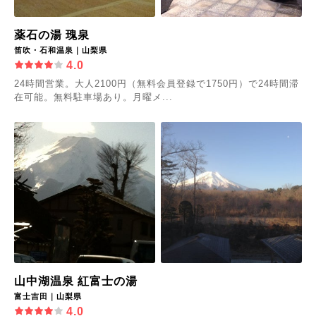
薬石の湯 瑰泉
笛吹・石和温泉｜山梨県
4.0
24時間営業。大人2100円（無料会員登録で1750円）で24時間滞
在可能。無料駐車場あり。月曜メ...
山中湖温泉 紅富士の湯
富士吉田｜山梨県
4.0