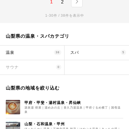
1
2
1-30件 / 38件を表示中
山梨県の温泉・スパカテゴリ
温泉
スパ
38
5
サウナ
0
山梨県の地域を絞り込む
甲府・甲斐・湯村温泉・昇仙峡
源泉湯 燈屋｜湯めみの丘｜喜久乃湯温泉｜甲府ぐるめ横丁｜国母温
泉
山梨・石和温泉・甲州
ほったらかし温泉｜正徳寺温泉 初花｜はやぶさ温泉｜あっちの湯｜