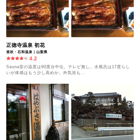
正徳寺温泉 初花
笛吹・石和温泉｜山梨県
4.2
Sauna室の温度は90度台中位。テレビ無し。水風呂は17度らし
いが体感はもう少し高めか。外気浴も...