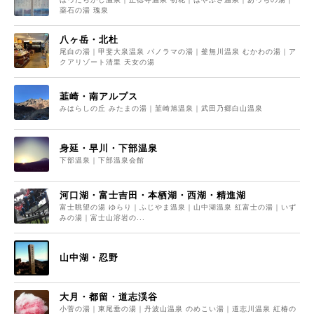
薬石の湯 瑰泉
八ヶ岳・北杜
尾白の湯｜甲斐大泉温泉 パノラマの湯｜釜無川温泉 むかわの湯｜ア
クアリゾート清里 天女の湯
韮崎・南アルプス
みはらしの丘 みたまの湯｜韮崎旭温泉｜武田乃郷白山温泉
身延・早川・下部温泉
下部温泉｜下部温泉会館
河口湖・富士吉田・本栖湖・西湖・精進湖
富士眺望の湯 ゆらり｜ふじやま温泉｜山中湖温泉 紅富士の湯｜いず
みの湯｜富士山溶岩の...
山中湖・忍野
大月・都留・道志渓谷
小菅の湯｜東尾垂の湯｜丹波山温泉 のめこい湯｜道志川温泉 紅椿の