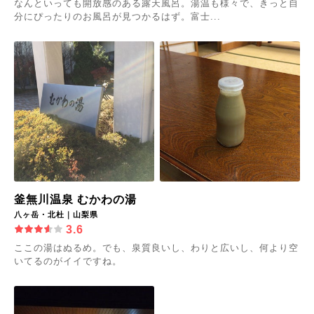
なんといっても開放感のある露天風呂。湯温も様々で、きっと自
分にぴったりのお風呂が見つかるはず。富士...
釜無川温泉 むかわの湯
八ヶ岳・北杜｜山梨県
3.6
ここの湯はぬるめ。でも、泉質良いし、わりと広いし、何より空
いてるのがイイですね。