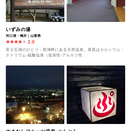
いずみの湯
河口湖・鳴沢｜山梨県
3.9
富士五湖のひとつ・西湖畔にある天然温泉。泉質はカルシウム・
ナトリウム-硫酸塩泉（低張性-アルカリ性...