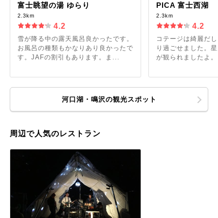
富士眺望の湯 ゆらり
PICA 富士西湖
2.3km
2.3km
4.2
4.2
雪が降る中の露天風呂良かったです。
コテージは綺麗だし
お風呂の種類もかなりあり良かったで
り過ごせました。星
す。JAFの割引もあります。ま...
が観られましたよ。
河口湖・鳴沢の観光スポット
周辺で人気のレストラン