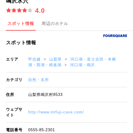
鳴沢氷穴
4.0
スポット情報
周辺のホテル
スポット情報
エリア
甲信越
山梨県
河口湖・富士吉田・本栖
湖・西湖・精進湖
河口湖・鳴沢
カテゴリ
自然・名所
住所
山梨県鳴沢村8533
ウェブサ
http://www.mtfuji-cave.com/
イト
電話番号
0555-85-2301