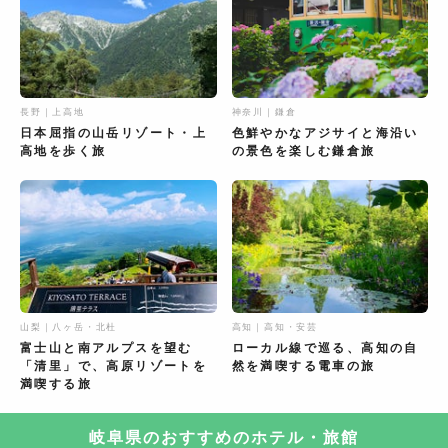
長野｜上高地
神奈川｜鎌倉
日本屈指の山岳リゾート・上
色鮮やかなアジサイと海沿い
高地を歩く旅
の景色を楽しむ鎌倉旅
山梨｜八ヶ岳・北杜
高知｜高知・安芸
富士山と南アルプスを望む
ローカル線で巡る、高知の自
「清里」で、高原リゾートを
然を満喫する電車の旅
満喫する旅
岐阜県のおすすめのホテル・旅館