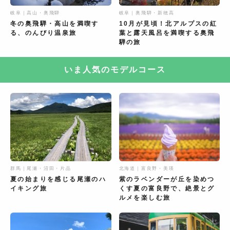
岐阜｜高山・奥飛騨
岐阜｜奥飛騨・新穂高
冬の奥飛騨・高山を満喫す
10月が見頃！北アルプスの紅
る、のんびり温泉旅
葉と露天風呂を満喫する奥飛
騨の旅
いま人気のモデルコース
群馬｜尾瀬・沼田・片品
北海道｜富良野・美瑛
夏の始まりを感じる尾瀬のハ
紫のラベンダーが丘を染めつ
イキング旅
くす夏の富良野で、絶景とグ
ルメを楽しむ旅