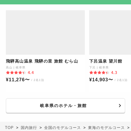
飛騨高山温泉 飛騨の里 旅館 むら山
下呂温泉 望川館
高山
|
岐阜県
下呂
|
岐阜県
4.4
4.3
¥
11,276
〜
¥
14,903
〜
/ 2名1泊
/ 2名1泊
岐阜県のホテル・旅館
TOP
国内旅行
全国のモデルコース
東海のモデルコース