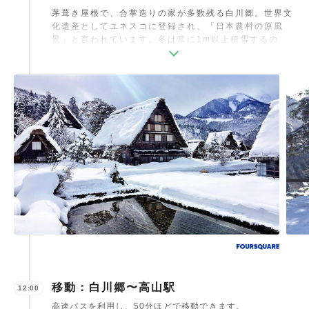
茅葺き屋根で、合掌造りの家が多数残る白川郷。世界文
化遺産としてユネスコに登録され、「日本農村の原風
景」と言われています。冬は常に1m以上積雪するの
で、雪おろしの回数を減らすために、屋根の斜傾をきつ
くとる工夫がされています。集落の全景を見下せる城山
展望台からは、静寂に包まれた冬の絶景を堪能できま
す。
移動：白川郷〜高山駅
12:00
高速バスを利用し、50分ほどで移動できます。