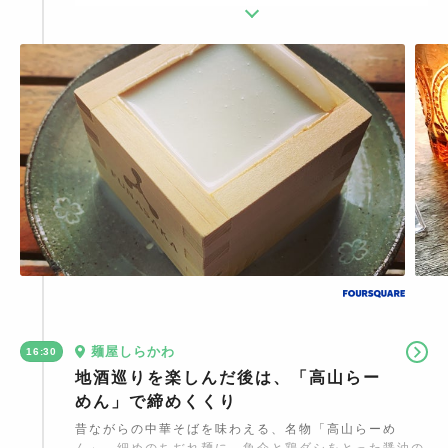
間ひまかけた日本酒は絶品。古酒は独特のまろやかさや
旨みがあり、新酒とは違った味わいを楽しめます。
麺屋しらかわ
16:30
地酒巡りを楽しんだ後は、「高山らー
めん」で締めくくり
昔ながらの中華そばを味わえる、名物「高山らーめ
ん」。細めのちぢれ麺に、魚介と鶏ダシをとった醤油の