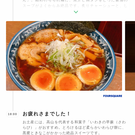
スープがよくからみ絶品です。炙りチャーシューと、し
っかり味のしみた煮玉子との相性が抜群◎高山らーめん
特徴のブラックペッパーは、辛過ぎず絶妙なアクセント
になっています。
お疲れさまでした！
18:00
お土産には、高山を代表する和菓子「いわきの早蕨（さわ
らび）」がおすすめ。とろけるほど柔らかいわらび餅に、
黒蜜ときなこがかかった絶品スイーツです。