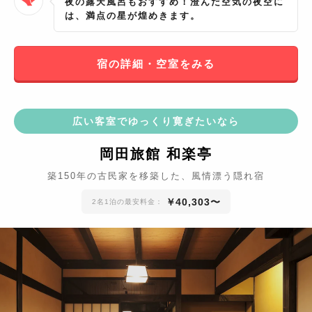
夜の露天風呂もおすすめ！澄んだ空気の夜空に
は、満点の星が煌めきます。
宿の詳細・空室をみる
広い客室でゆっくり寛ぎたいなら
岡田旅館 和楽亭
築150年の古民家を移築した、風情漂う隠れ宿
￥
40,303
〜
2名1泊の最安料金：