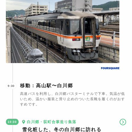
移動：高山駅〜白川郷
9:30
高速バスを利用し、白川郷バスターミナルで下車。気温が低
いため、温かい服装と滑り止めのついた長靴を履くのがおす
すめです。
白川郷・荻町合掌造り集落
10:30
雪化粧した、冬の白川郷に訪れる