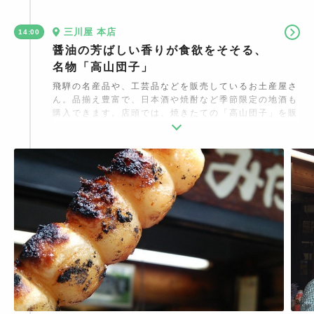
三川屋 本店
14:00
醤油の芳ばしい香りが食欲をそそる、
名物「高山団子」
飛騨の名産品や、工芸品などを販売しているお土産屋さ
ん。品揃え豊富で、日本酒や焼酎など季節限定の地酒も
購入できます。店頭では、焼きたての「高山団子」を販
売。一般的な甘だれではなく、醤油だけで焼いた素朴な
味わいを楽しめます。