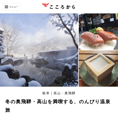
岐阜｜高山・奥飛騨
冬の奥飛騨・高山を満喫する、のんびり温泉
旅