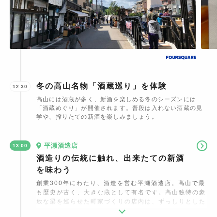
冬の高山名物「酒蔵巡り」を体験
12:30
高山には酒蔵が多く、新酒を楽しめる冬のシーズンには
「酒蔵めぐり」が開催されます。普段は入れない酒蔵の見
学や、搾りたての新酒を楽しみましょう。
平瀬酒造店
13:00
酒造りの伝統に触れ、出来たての新酒
を味わう
創業300年にわたり、酒造を営む平瀬酒造店。高山で最
も歴史が古く、大きな蔵として有名です。高山独特の豪
放な梁を巡らせた町家づくりの店内は、ずっしりとした
重厚感があり歴史を感じます。毎年10月末から本格的