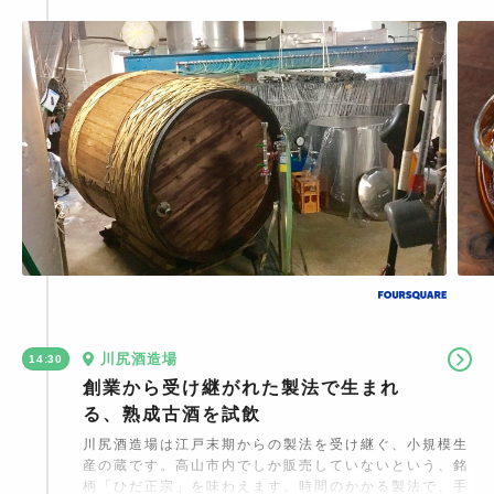
に酒造りが始まり、ちょうど寒い冬の時期に新酒が出来
上がります。中でも、「ひだほまれ」の大吟醸や「梅
酒」が人気。酒造りの様子を伺いながら、利き酒を楽し
めるのが魅力です。
川尻酒造場
14:30
創業から受け継がれた製法で生まれ
る、熟成古酒を試飲
川尻酒造場は江戸末期からの製法を受け継ぐ、小規模生
産の蔵です。高山市内でしか販売していないという、銘
柄「ひだ正宗」を味わえます。時間のかかる製法で、手