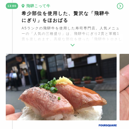
飛騨こって牛
13:00
希少部位を使用した、贅沢な「飛騨牛
にぎり」をほおばる
A5ランクの飛騨牛を使用した寿司専門店。人気メニュ
ーの「人気の三種盛り」は、飛騨牛にぎり2貫と軍艦1
貫を楽しめます。高級な部位を使った「飛騨牛トロさし
にぎり」など、贅沢グルメを気軽に食べ歩きできるのが
魅力。にぎりがえびせんべいに乗っている、可愛らしい
姿が人気です。イートインスペースを併設しているの
で、ゆっくり味わいたい方にもおすすめ。