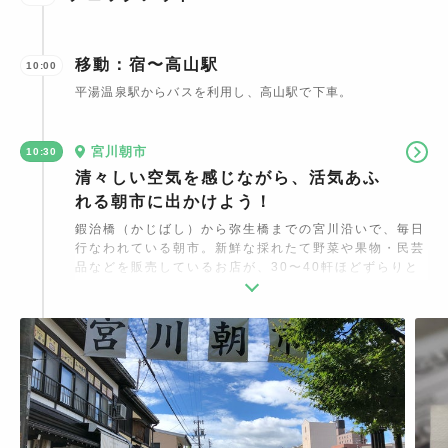
移動：宿〜高山駅
10:00
平湯温泉駅からバスを利用し、高山駅で下車。
宮川朝市
10:30
清々しい空気を感じながら、活気あふ
れる朝市に出かけよう！
鍜治橋（かじばし）から弥生橋までの宮川沿いで、毎日
行なわれている朝市。新鮮な採れたて野菜や果物・民芸
品などを販売しているお店が、30〜40軒ほどずらりと
並びます。特に目を引くのが、寒い朝にぴったりな「コ
マコーヒー」のエスプレッソ。自家焙煎のコーヒーが、
クッキーカップに注がれた珍しいメニューを楽しめま
す。高山でしか手に入らない「ひだ」という品種のリン
ゴや、早い時間帯に売り切れてしまいという「飛騨高山
プリン」など逸品にも注目です。