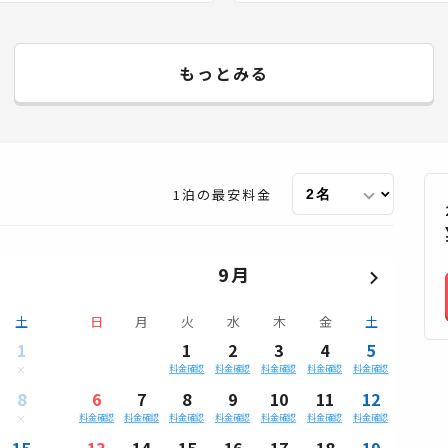
もっとみる
1泊の最安料金
9月
土
日
月
火
水
木
金
土
1
1
2
3
4
5
料金確認
料金確認
料金確認
料金確認
料金確認
8
6
7
8
9
10
11
12
料金確認
料金確認
料金確認
料金確認
料金確認
料金確認
料金確認
15
13
14
15
16
17
18
19