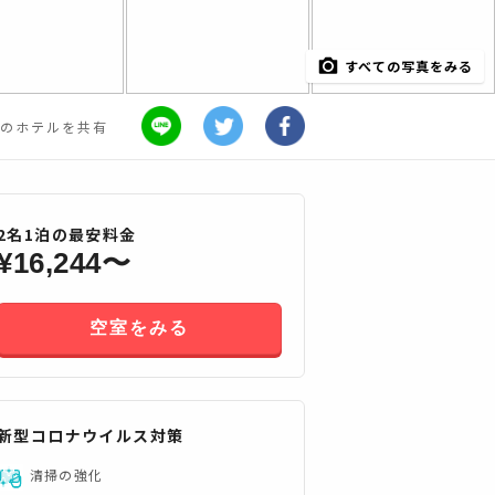
すべての写真をみる
のホテルを共有
2
名
1
泊の最安料金
¥
16,244
〜
空室をみる
新型コロナウイルス対策
すべてみる
清掃の強化