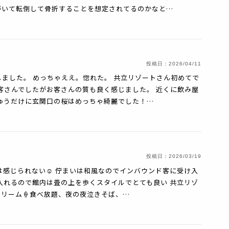
づいて転倒して骨折することを想定されてるのかなと…
投稿日：
2026/04/11
ました。 めっちゃええ。惚れた。 共立リゾートさん初めてで
客さんでしたがお客さんの質も良く感じました。 近くに飲み屋
ゅうだけに玄関口の桜はめっちゃ綺麗でした！…
投稿日：
2026/03/19
は感じられない☺️ 佇まいは和風なのでインバウンド客に受け入
に入れるので館内は畳の上を歩くスタイルでとても良い 共立リゾ
リーム🍦食べ放題、夜の夜泣きそば、…