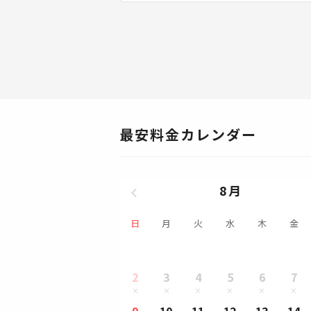
最安料金カレンダー
8月
日
月
火
水
木
金
2
3
4
5
6
7
9
10
11
12
13
14