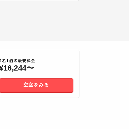
2
名
1
泊の最安料金
¥
16,244
〜
空室をみる