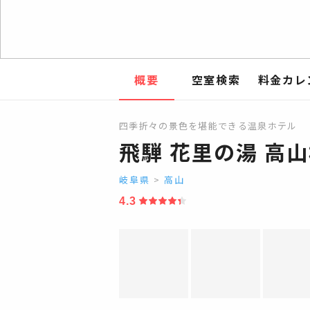
概要
空室検索
料金カレ
四季折々の景色を堪能できる温泉ホテル
飛騨 花里の湯 高
岐阜県
>
高山
4.3