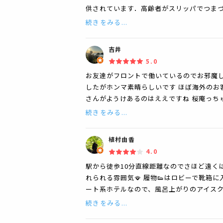
供されています．高齢者がスリッパでつま
続きをみる...
吉井
5.0
お友達がフロントで働いているのでお邪魔し
したがホンマ素晴らしいです ほぼ海外のお
さんがようけあるのはええですね 桜庵っち
続きをみる...
植村由香
4.0
駅から徒歩10分直線距離なのでさほど遠く
れられる雰囲気🪭 履物👟はロビーで靴箱
ート系ホテルなので、風呂上がりのアイスク
続きをみる...