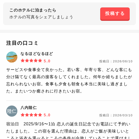
このホテルに泊まったら
投稿する
ホテルの写真を
シェアしましょう
注目の口コミ
なるほどなるほど
5.0
投稿日：
2026/06/10
サービスや食事全て良かった。若い客、年寄り客、どんな客にも
分け隔てなく最高の接客をしてくれました。何年か経ちましたが
忘れられないお宿。食事も夕食も朝食も本当に美味し過ぎまし
た。またいつか癒されに行きたいお宿。
八内陸仁
5.0
投稿日：
2026/03/10
宿泊日 2025/9/16〜1泊 恋人の誕生日記念でお電話にて予約い
たしました。 この宿を選んだ理由は、恋人がご飯が美味しいと
ころと浴衣を選べるところの条件が合致していることで選びまし