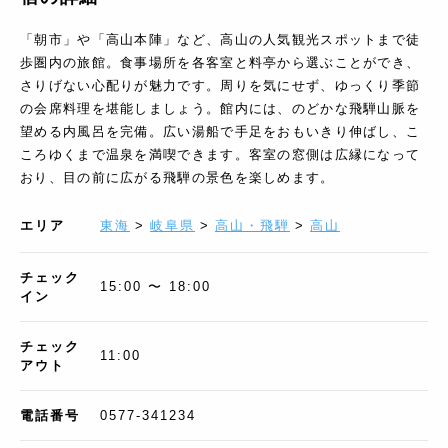
「朝市」や「高山本陣」など、高山の人気観光スポットまで徒
歩圏内の旅館。食事場所を各客室と料亭から選ぶことができ、
さりげない心配りが魅力です。周りを気にせず、ゆっくり季節
の会席料理を堪能しましょう。館内には、のどかな飛騨山脈を
望める内風呂を完備。広い湯船で手足をおもいきり伸ばし、こ
ころゆくまで温泉を満喫できます。客室の窓側は広縁になって
おり、目の前に広がる飛騨の景色を楽しめます。
エリア
東海
>
岐阜県
>
高山・飛騨
>
高山
チェック
15:00 〜 18:00
イン
チェック
11:00
アウト
電話番号
0577-341234