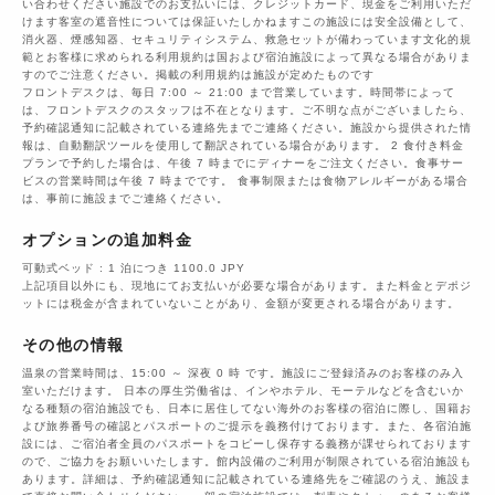
い合わせください施設でのお支払いには、クレジットカード、現金をご利用いただ
けます客室の遮音性については保証いたしかねますこの施設には安全設備として、
消火器、煙感知器、セキュリティシステム、救急セットが備わっています文化的規
範とお客様に求められる利用規約は国および宿泊施設によって異なる場合がありま
すのでご注意ください。掲載の利用規約は施設が定めたものです
フロントデスクは、毎日 7:00 ～ 21:00 まで営業しています。時間帯によって
は、フロントデスクのスタッフは不在となります。ご不明な点がございましたら、
予約確認通知に記載されている連絡先までご連絡ください。施設から提供された情
報は、自動翻訳ツールを使用して翻訳されている場合があります。 2 食付き料金
プランで予約した場合は、午後 7 時までにディナーをご注文ください。食事サー
ビスの営業時間は午後 7 時までです。 食事制限または食物アレルギーがある場合
は、事前に施設までご連絡ください。
オプションの追加料金
可動式ベッド : 1 泊につき 1100.0 JPY
上記項目以外にも、現地にてお支払いが必要な場合があります。また料金とデポジ
ットには税金が含まれていないことがあり、金額が変更される場合があります。
その他の情報
温泉の営業時間は、15:00 ～ 深夜 0 時 です。施設にご登録済みのお客様のみ入
室いただけます。 日本の厚生労働省は、インやホテル、モーテルなどを含むいか
なる種類の宿泊施設でも、日本に​居住してない海外のお客様の宿泊に際し、国籍お
よび旅券番号の確認とパスポートのご提示を義務付け​ております。また、各宿泊施
設には、ご宿泊者全員のパスポートをコピーし保存する義務が課せられております
の​で、ご協力をお願いいたします。館内設備のご利用が制限されている宿泊施設も
あります。詳細は、予約確認通知に記載されている連絡先をご確認のうえ、施設ま