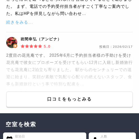
た。 まず、電話での予約受付担当者がすごく丁寧なご案内でし
た。私はHPを拝見しながら問い合わせ…
続きをみる...
岩間幸弘（アンピナ）
5.0
投稿日：
2026/02/17
2度目の花兆庵です。 2025年6月に予約担当者様の手助けを受け
花兆庵で彼女にプロポーズを受けてもらい12月に入籍し新婚旅行
でも花兆庵に2泊立ち寄りました。 駅からのセンチュリーでの送
迎に始まり、笑顔が素敵で気配り心配りの絶えないスタッフ、食
事も新婚旅行という事で特別な配慮を…
続きをみる...
口コミをもっとみる
空室を検索
宿泊日
人数