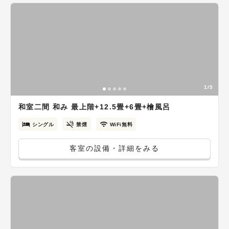
1/5
和室二間 和み 最上階+12.5畳+6畳+檜風呂
シングル
禁煙
WiFi無料
客室の設備・詳細をみる