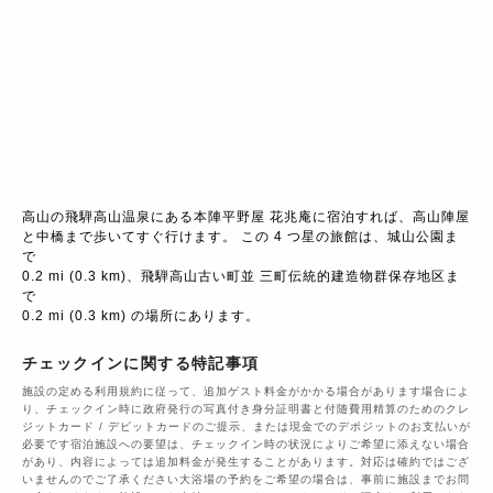
高山の飛騨高山温泉にある本陣平野屋 花兆庵に宿泊すれば、高山陣屋
と中橋まで歩いてすぐ行けます。 この 4 つ星の旅館は、城山公園ま
で

0.2 mi (0.3 km)、飛騨高山古い町並 三町伝統的建造物群保存地区ま
で

0.2 mi (0.3 km) の場所にあります。
チェックインに関する特記事項
施設の定める利用規約に従って、追加ゲスト料金がかかる場合があります場合によ
り、チェックイン時に政府発行の写真付き身分証明書と付随費用精算のためのクレ
ジットカード / デビットカードのご提示、または現金でのデポジットのお支払いが
必要です宿泊施設への要望は、チェックイン時の状況によりご希望に添えない場合
があり、内容によっては追加料金が発生することがあります。対応は確約ではござ
いませんのでご了承ください大浴場の予約をご希望の場合は、事前に施設までお問