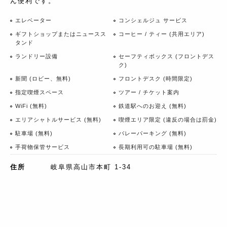
ん便利です。
エレベーター
コンシェルジュ サービス
ギフトショップまたはニュースス
コーヒー / ティー (共用エリア)
タンド
ランドリー設備
セーフティボックス (フロントデス
ク)
新聞 (ロビー、無料)
フロントデスク (時間限定)
指定喫煙スペース
ツアー / チケット案内
WiFi (無料)
鉄道駅へのお迎え (無料)
エリアシャトルサービス (無料)
喫煙エリア限定 (違反の場合は罰金)
駐車場 (無料)
バレーパーキング (無料)
手荷物保管サービス
長期利用可の駐車場 (無料)
住所
岐阜県高山市本町 1-34