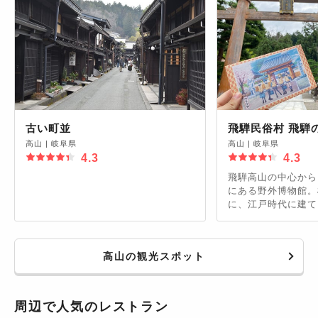
古い町並
飛騨民俗村 飛騨
高山
|
岐阜県
高山
|
岐阜県
4.3
4.3
飛騨高山の中心から
にある野外博物館。
に、江戸時代に建て
古民家が佇んでいま
ベントが開催される
作り」や「小糸焼き
高山の観光スポット
芸体験を楽しめます
彩る、紅葉ライトア
アップが見どころ◎
周辺で人気のレストラン