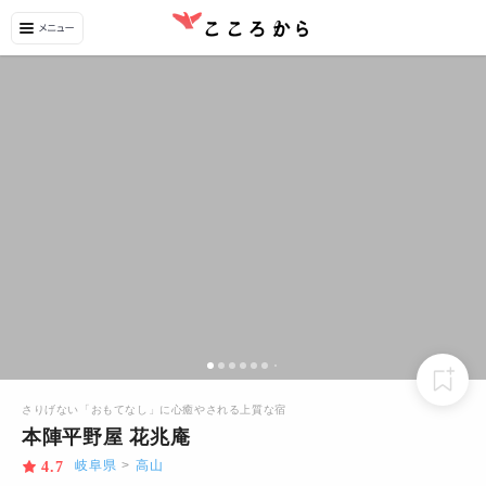
さりげない「おもてなし」に心癒やされる上質な宿
本陣平野屋 花兆庵
岐阜県
>
高山
4.7