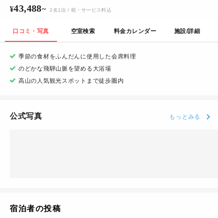
43,488
¥
~
2
名
1
泊
/ 税・サービス料込
口コミ・写真
空室検索
料金カレンダー
施設/詳細
季節の食材をふんだんに使用した会席料理
のどかな飛騨山脈を望める大浴場
高山の人気観光スポットまで徒歩圏内
公式写真
もっとみる
宿泊者の投稿