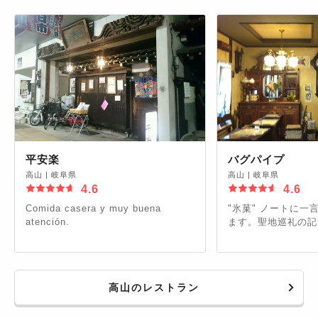
平安楽
バグパイプ
高山
|
岐阜県
高山
|
岐阜県
4.6
4.6
Comida casera y muy buena
"氷菓" ノートに一
atención.
ます。聖地巡礼の記
高山のレストラン