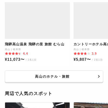
飛騨高山温泉 飛騨の里 旅館 むら山
カントリーホテル高
高山
|
岐阜県
高山
|
岐阜県
4.4
3.9
¥
11,073
〜
¥
5,807
〜
/ 2名1泊
/ 2名1泊
高山のホテル・旅館
周辺で人気のスポット