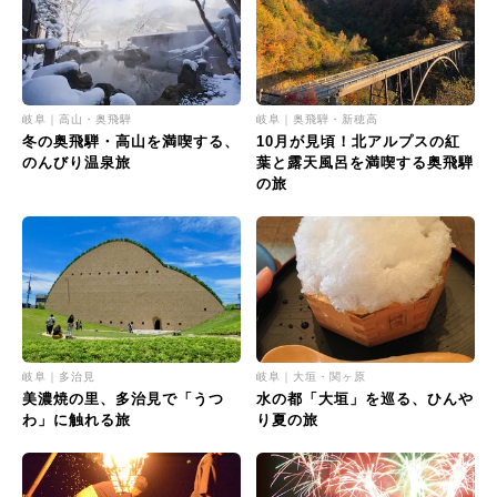
岐阜｜高山・奥飛騨
岐阜｜奥飛騨・新穂高
冬の奥飛騨・高山を満喫する、
10月が見頃！北アルプスの紅
のんびり温泉旅
葉と露天風呂を満喫する奥飛騨
の旅
岐阜｜多治見
岐阜｜大垣・関ヶ原
美濃焼の里、多治見で「うつ
水の都「大垣」を巡る、ひんや
わ」に触れる旅
り夏の旅