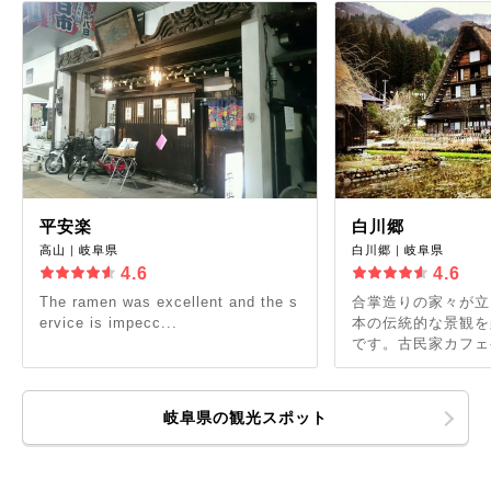
平安楽
白川郷
高山｜岐阜県
白川郷｜岐阜県
4.6
4.6
The ramen was excellent and the s
合掌造りの家々が立
ervice is impecc...
本の伝統的な景観を
です。古民家カフェや
岐阜県の観光スポット