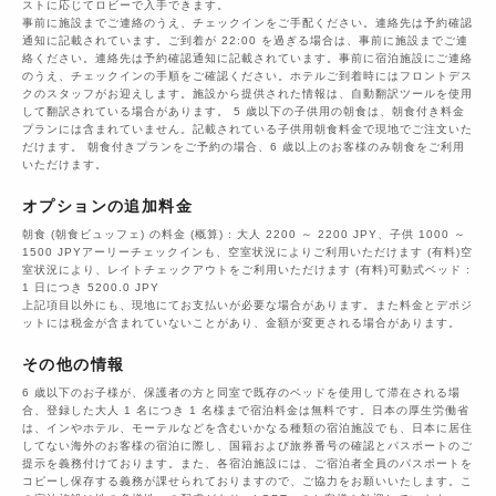
ストに応じてロビーで入手できます。
事前に施設までご連絡のうえ、チェックインをご手配ください。連絡先は予約確認
通知に記載されています。ご到着が 22:00 を過ぎる場合は、事前に施設までご連
絡ください。連絡先は予約確認通知に記載されています。事前に宿泊施設にご連絡
のうえ、チェックインの手順をご確認ください。ホテルご到着時にはフロントデス
クのスタッフがお迎えします。施設から提供された情報は、自動翻訳ツールを使用
して翻訳されている場合があります。 5 歳以下の子供用の朝食は、朝食付き料金
プランには含まれていません。記載されている子供用朝食料金で現地でご注文いた
だけます。 朝食付きプランをご予約の場合、6 歳以上のお客様のみ朝食をご利用
いただけます。
オプションの追加料金
朝食 (朝食ビュッフェ) の料金 (概算) : 大人 2200 ～ 2200 JPY、子供 1000 ～
1500 JPYアーリーチェックインも、空室状況によりご利用いただけます (有料)空
室状況により、レイトチェックアウトをご利用いただけます (有料)可動式ベッド :
1 日につき 5200.0 JPY
上記項目以外にも、現地にてお支払いが必要な場合があります。また料金とデポジ
ットには税金が含まれていないことがあり、金額が変更される場合があります。
その他の情報
6 歳以下のお子様が、保護者の方と同室で既存のベッドを使用して滞在される場
合、登録した大人 1 名につき 1 名様まで宿泊料金は無料です。日本の厚生労働省
は、インやホテル、モーテルなどを含むいかなる種類の宿泊施設でも、日本に​居住
してない海外のお客様の宿泊に際し、国籍および旅券番号の確認とパスポートのご
提示を義務付け​ております。また、各宿泊施設には、ご宿泊者全員のパスポートを
コピーし保存する義務が課せられておりますの​で、ご協力をお願いいたします。こ