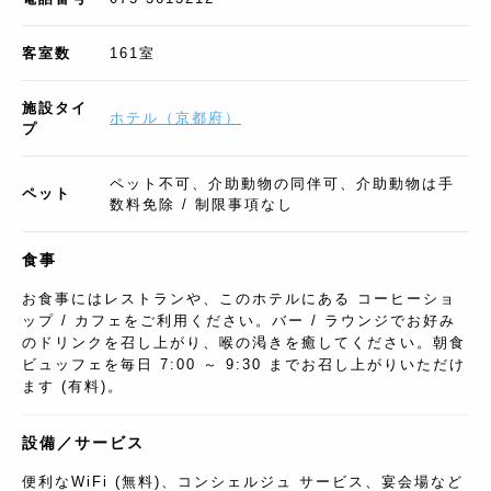
客室数
161
室
施設タイ
ホテル
（
京都府
）
プ
ペット不可、介助動物の同伴可、介助動物は手
ペット
数料免除 / 制限事項なし
食事
お食事にはレストランや、このホテルにある コーヒーショ
ップ / カフェをご利用ください。バー / ラウンジでお好み
のドリンクを召し上がり、喉の渇きを癒してください。朝食
ビュッフェを毎日 7:00 ～ 9:30 までお召し上がりいただけ
ます (有料)。
設備／サービス
便利なWiFi (無料)、コンシェルジュ サービス、宴会場など