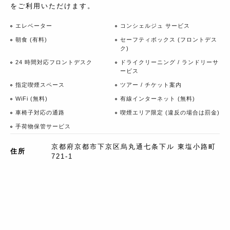
をご利用いただけます。
エレベーター
コンシェルジュ サービス
朝食 (有料)
セーフティボックス (フロントデス
ク)
24 時間対応フロントデスク
ドライクリーニング / ランドリーサ
ービス
指定喫煙スペース
ツアー / チケット案内
WiFi (無料)
有線インターネット (無料)
車椅子対応の通路
喫煙エリア限定 (違反の場合は罰金)
手荷物保管サービス
京都府京都市下京区烏丸通七条下ル 東塩小路町
住所
721-1