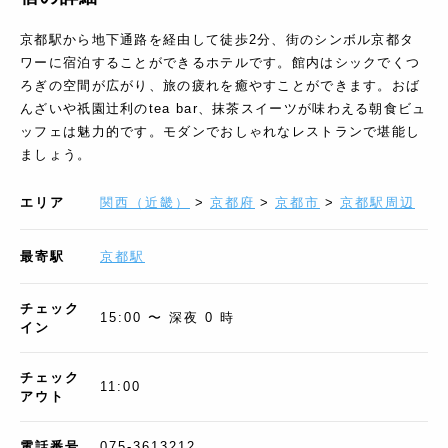
京都駅から地下通路を経由して徒歩2分、街のシンボル京都タ
ワーに宿泊することができるホテルです。館内はシックでくつ
ろぎの空間が広がり、旅の疲れを癒やすことができます。おば
んざいや祇園辻利のtea bar、抹茶スイーツが味わえる朝食ビュ
ッフェは魅力的です。モダンでおしゃれなレストランで堪能し
ましょう。
エリア
関西（近畿）
>
京都府
>
京都市
>
京都駅周辺
最寄駅
京都駅
チェック
15:00 〜 深夜 0 時
イン
チェック
11:00
アウト
電話番号
075-3613212