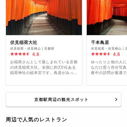
伏見稲荷大社
千本鳥居
伏見稲荷・伏見桃山
|
京都府
伏見稲荷・伏見桃山
|
4.6
4.6
お稲荷さんとして親しまれている京都
ゆったりと他の人に
の伏見稲荷大社。全国に約3万社ある
なだけ思う存分写真
稲荷神社の総本宮です。鳥居がみっし
夜中の訪問が最適で
りと連なってトンネルのようになって
車なみの混雑です。
いる千本鳥居が有名。夜はライトアッ
プされ、日中とは違う幻想的な空間を
楽しめます。また伏見稲荷大社では、
京都駅周辺の観光スポット
1年を通じていろいろな行事をやって
いるので要チェックです！
周辺で人気のレストラン