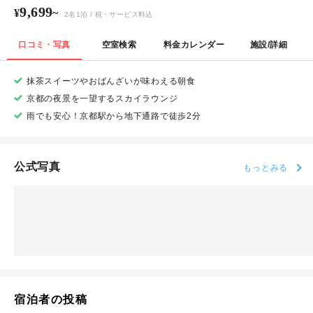
9,699
¥
~
2
名
1
泊
/ 税・サービス料込
口コミ・写真
空室検索
料金カレンダー
施設/詳細
抹茶スイーツやおばんざいが味わえる朝食
京都の夜景を一望するスカイラウンジ
雨でも安心！京都駅から地下通路で徒歩2分
公式写真
もっとみる
宿泊者の投稿