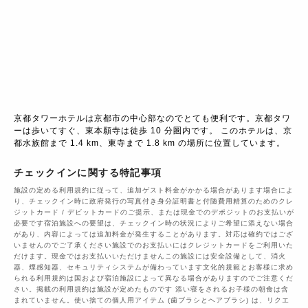
京都タワーホテルは京都市の中心部なのでとても便利です。京都タワ
ーは歩いてすぐ、東本願寺は徒歩 10 分圏内です。 このホテルは、京
都水族館まで 1.4 km、東寺まで 1.8 km の場所に位置しています。
チェックインに関する特記事項
施設の定める利用規約に従って、追加ゲスト料金がかかる場合があります場合によ
り、チェックイン時に政府発行の写真付き身分証明書と付随費用精算のためのクレ
ジットカード / デビットカードのご提示、または現金でのデポジットのお支払いが
必要です宿泊施設への要望は、チェックイン時の状況によりご希望に添えない場合
があり、内容によっては追加料金が発生することがあります。対応は確約ではござ
いませんのでご了承ください施設でのお支払いにはクレジットカードをご利用いた
だけます。現金ではお支払いいただけませんこの施設には安全設備として、消火
器、煙感知器、セキュリティシステムが備わっています文化的規範とお客様に求め
られる利用規約は国および宿泊施設によって異なる場合がありますのでご注意くだ
さい。掲載の利用規約は施設が定めたものです 添い寝をされるお子様の朝食は含
まれていません。使い捨ての個人用アイテム (歯ブラシとヘアブラシ) は、リクエ