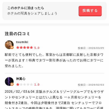
このホテルに泊まったら
投稿する
ホテルの写真を
シェアしましょう
注目の口コミ
tsumiki
5.0
投稿日：
2026/03/05
駅前でとても便利でした。客室からは京都駅に反射した京都タワ
ーが見れます！特典でタワー割引券があったのでお得にタワーに
登れました。
神翼心
1.0
投稿日：
2026/02/03
2026／02／03＆04 京阪ホテルズ＆リゾーツグループでもサウザ
ントやセンチュリーとはだいぶ異なる 一ヶ月前センチュリーを
朝食付き2連泊、今回は夕朝食付きで2連泊 センチュリーでフロ
ントスタッフの移動交換はある、調理師に聞いてもタワーに応援