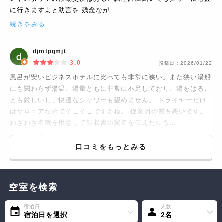
に行きますよと助言を 残念なが…
続きをみる...
djmtpgmjt
3.0
投稿日：
2026/01/22
風呂が安いビジネスホテルに比べても非常に狭い。また狭い湯船
にも関わらず湯温、湯量ともに非常に不足しており、湯をはるこ
とも厳しいし、快適なシャワーも望めません。 ドライヤーだけ
はサロニアなのでそこそこですかね。 従業員の質も悪いです。
わざわざ名刺を用意して領収書の宛名を伝えたにも…
続きをみる...
口コミをもっとみる
空室を検索
宿泊日
人数
宿泊日を選択
2名