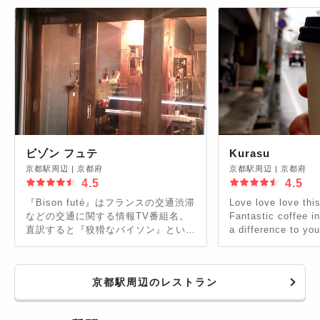
ビゾン フュテ
Kurasu
京都駅周辺
|
京都府
京都駅周辺
|
京都府
4.5
4.5
『Bison futé』はフランスの交通渋滞
Love love love thi
などの交通に関する情報TV番組名。
Fantastic coffee i
直訳すると『狡猾なバイソン』という
a difference to yo
意味ですが、北米大陸でバイソンがも
favourite coffee in
の凄い勢いで集団で道路も構わず走り
横切るために交通渋滞が発生すること
京都駅周辺のレストラン
から転じています。狡猾なバイソンの
ように店舗運営も上手くやって、商売
繁盛に繋げたいというお店のスタッフ