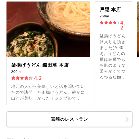
戸隠 本店
260m
4.
2
釜揚げうどん
卵入りを頂き
ました(￥80
0)。うどんの
麺は細麺でも
釜揚げうどん 織田薪 本店
ち肌のような
柔らかくてつ
200m
るつるな触...
4.3
地元の人から美味しいと話を聞いてい
たので訪問した釜揚げうどん。確かに
出汁が美味しかった！シンプルで...
宮崎のレストラン