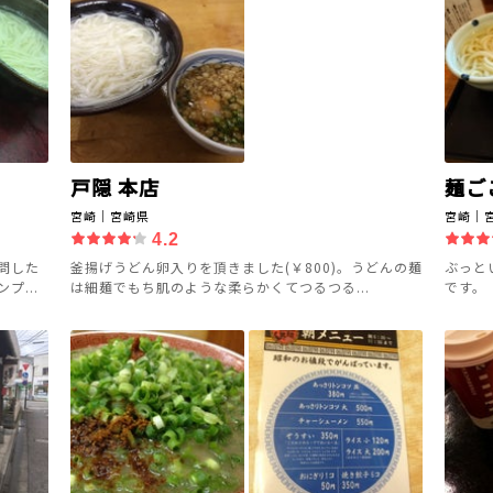
戸隠 本店
麺ご
宮崎｜宮崎県
宮崎｜
4.2
問した
釜揚げうどん卵入りを頂きました(￥800)。うどんの麺
ぶっと
...
は細麺でもち肌のような柔らかくてつるつる...
です。