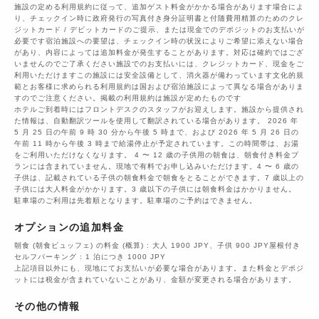
施設の定める利用規約に従って、追加ゲスト料金がかかる場合があります場合によ
り、チェックイン時に政府発行の写真付き身分証明書と付随費用精算のためのクレ
ジットカード / デビットカードのご提示、または現金でのデポジットのお支払いが
必要です宿泊施設への要望は、チェックイン時の状況によりご希望に添えない場合
があり、内容によっては追加料金が発生することがあります。対応は確約ではござ
いませんのでご了承ください施設でのお支払いには、クレジットカード、現金をご
利用いただけますこの施設には安全設備として、消火器が備わっています文化的規
範とお客様に求められる利用規約は国および宿泊施設によって異なる場合がありま
すのでご注意ください。掲載の利用規約は施設が定めたものです
ホテルご到着時にはフロントデスクのスタッフがお迎えします。施設から提供され
た情報は、自動翻訳ツールを使用して翻訳されている場合があります。 2026 年
5 月 25 日の午前 9 時 30 分から午後 5 時まで、および 2026 年 5 月 26 日の
午前 11 時から午後 3 時まで給湯停止が予定されています。この時間帯は、お湯
をご利用いただけなくなります。 4 〜 12 歳の子供用の朝食は、朝食付き料金プ
ランには含まれていません。現地で有料でお申し込みいただけます。4 〜 6 歳の
子供は、記載されている子供の朝食料金で朝食をとることができます。7 歳以上の
子供には大人料金がかかります。3 歳以下の子供には朝食料金はかかりません。
駐車場のご利用は先着順となります。駐車場のご予約はできません。
オプションの追加料金
朝食 (朝食ビュッフェ) の料金 (概算) : 大人 1900 JPY、子供 900 JPY屋根付き
セルフパーキング : 1 泊につき 1000 JPY
上記項目以外にも、現地にてお支払いが必要な場合があります。また料金とデポジ
ットには税金が含まれていないことがあり、金額が変更される場合があります。
その他の情報