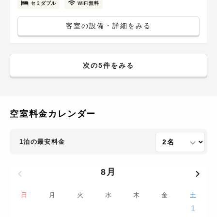
セミダブル
WiFi無料
客室の設備・詳細をみる
次の5件をみる
空室料金カレンダー
1泊の最安料金
8月
日
月
火
水
木
金
土
1