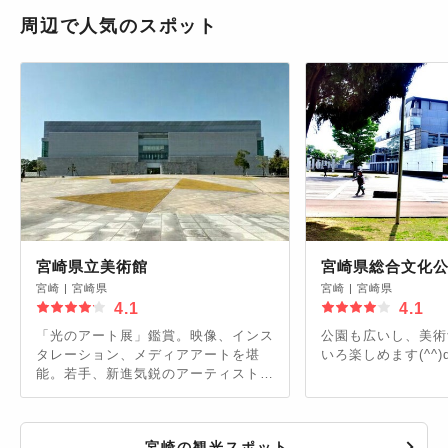
周辺で人気のスポット
宮崎県立美術館
宮崎県総合文化
宮崎
|
宮崎県
宮崎
|
宮崎県
4.1
4.1
「光のアート展」鑑賞。映像、インス
公園も広いし、美術
タレーション、メディアアートを堪
いろ楽しめます(^^)
能。若手、新進気鋭のアーティストが
多い企画展だった。
宮崎の観光スポット