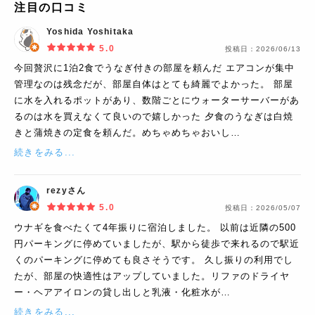
注目の口コミ
Yoshida Yoshitaka
5.0
投稿日：
2026/06/13
今回贅沢に1泊2食でうなぎ付きの部屋を頼んだ エアコンが集中
管理なのは残念だが、部屋自体はとても綺麗でよかった。 部屋
に水を入れるポットがあり、数階ごとにウォーターサーバーがあ
るのは水を買えなくて良いので嬉しかった 夕食のうなぎは白焼
きと蒲焼きの定食を頼んだ。めちゃめちゃおいし…
続きをみる...
rezyさん
5.0
投稿日：
2026/05/07
ウナギを食べたくて4年振りに宿泊しました。 以前は近隣の500
円パーキングに停めていましたが、駅から徒歩で来れるので駅近
くのパーキングに停めても良さそうです。 久し振りの利用でし
たが、部屋の快適性はアップしていました。リファのドライヤ
ー・ヘアアイロンの貸し出しと乳液・化粧水が…
続きをみる...