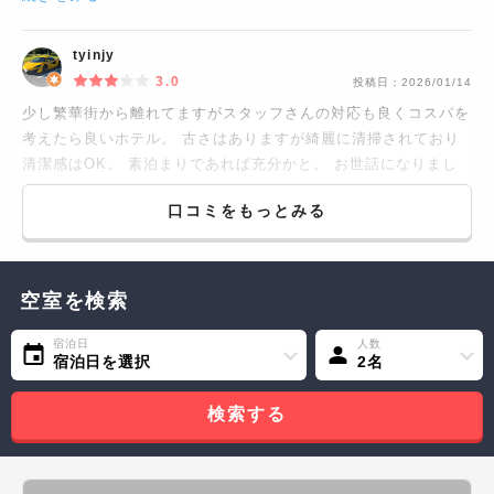
tyinjy
3.0
投稿日：
2026/01/14
少し繁華街から離れてますがスタッフさんの対応も良くコスパを
考えたら良いホテル。 古さはありますが綺麗に清掃されており
清潔感はOK。 素泊まりであれば充分かと。 お世話になりまし
た。
口コミをもっとみる
空室を検索
宿泊日
人数
宿泊日を選択
2名
検索する