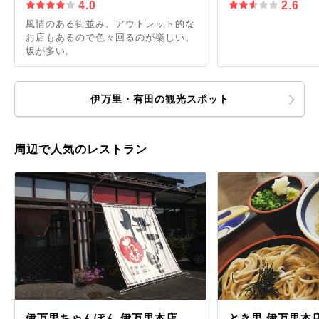
4.0
2.6
風情のある街並み。アウトレット的な
お店もあるので色々回るのが楽しい。
坂が多い。
伊万里・有田の観光スポット
周辺で人気のレストラン
伊万里ちゃんぽん 伊万里本店
とき里 伊万里本