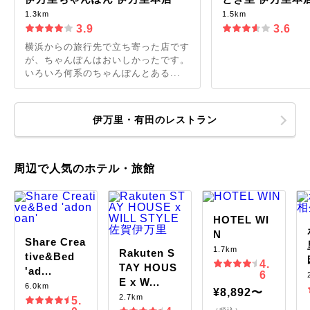
1.3km
1.5km
3.9
3.6
横浜からの旅行先で立ち寄った店です
が、ちゃんぽんはおいしかったです。
いろいろ何系のちゃんぽんとある...
伊万里・有田のレストラン
周辺で人気のホテル・旅館
HOTEL WI
N
Share Crea
1.7km
Rakuten S
tive&Bed
4.
TAY HOUS
'ad...
6
E x W...
6.0km
¥8,892〜
2.7km
5.