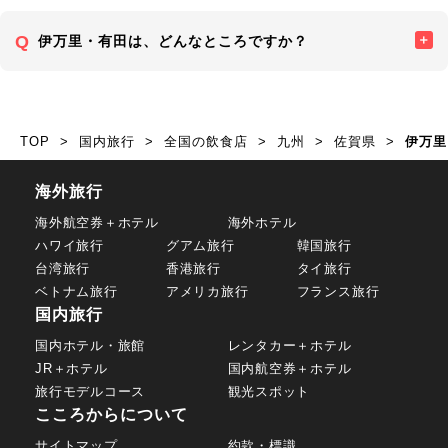
伊万里・有田は、どんなところですか？
TOP
国内旅行
全国の飲食店
九州
佐賀県
伊万里
海外旅行
海外航空券＋ホテル
海外ホテル
ハワイ旅行
グアム旅行
韓国旅行
台湾旅行
香港旅行
タイ旅行
ベトナム旅行
アメリカ旅行
フランス旅行
国内旅行
国内ホテル・旅館
レンタカー＋ホテル
JR＋ホテル
国内航空券＋ホテル
旅行モデルコース
観光スポット
こころからについて
サイトマップ
約款・標識