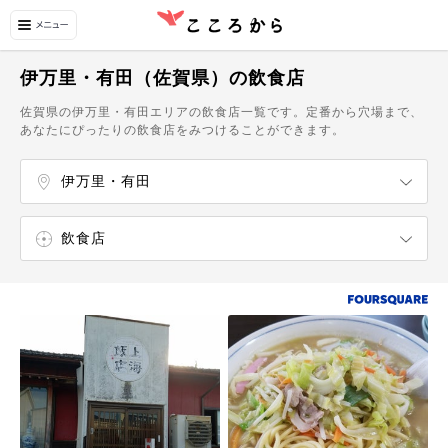
伊万里・有田（佐賀県）の飲食店
佐賀県の伊万里・有田エリアの飲食店一覧です。定番から穴場まで、
あなたにぴったりの飲食店をみつけることができます。
伊万里・有田
飲食店
ショッピング
温泉・スパ
自然・名所
博物館・美術館
カフェ・スイーツ
中華料理店
スイーツ・甘味処