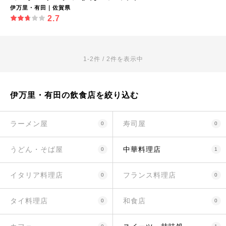
伊万里・有田｜佐賀県
2.7
1-2件 / 2件を表示中
伊万里・有田の飲食店を絞り込む
ラーメン屋
寿司屋
0
0
うどん・そば屋
中華料理店
0
1
イタリア料理店
フランス料理店
0
0
タイ料理店
和食店
0
0