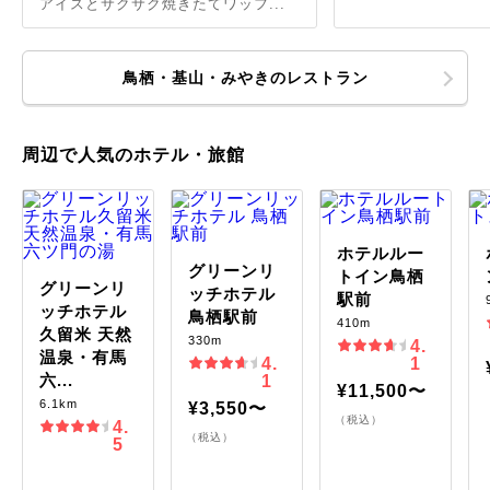
アイスとサクサク焼きたてワッフ...
鳥栖・基山・みやきのレストラン
周辺で人気のホテル・旅館
ホテルルー
グリーンリ
トイン鳥栖
グリーンリ
ッチホテル
駅前
ッチホテル
鳥栖駅前
410m
久留米 天然
330m
4.
温泉・有馬
4.
1
六...
1
¥11,500〜
6.1km
¥3,550〜
（税込）
4.
（税込）
5