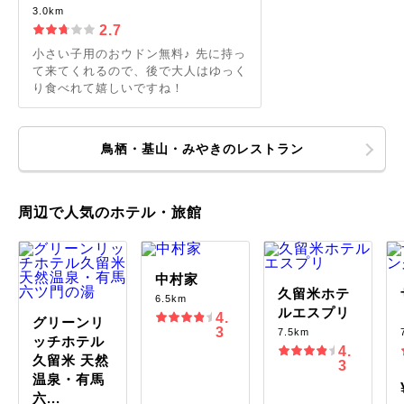
3.0km
2.7
小さい子用のおウドン無料♪ 先に持っ
て来てくれるので、後で大人はゆっく
り食べれて嬉しいですね！
鳥栖・基山・みやきのレストラン
周辺で人気のホテル・旅館
中村家
久留米ホテ
6.5km
ルエスプリ
4.
グリーンリ
3
7.5km
ッチホテル
4.
久留米 天然
3
温泉・有馬
六...