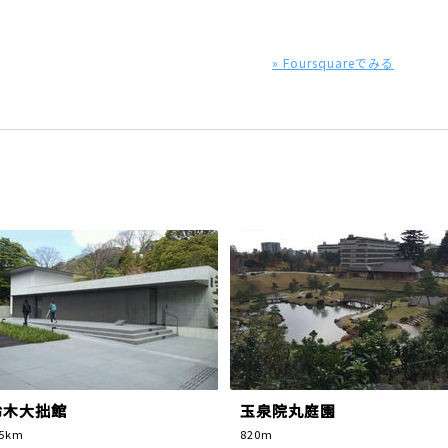
» Foursquareでみる
鈴木大拙館
玉泉院丸庭園
.5km
820m