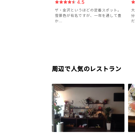
4.5
ザ・金沢というほどの定番スポット。
大
雪景色が有名ですが、一年を通して豊
分
か...
だ
周辺で人気のレストラン