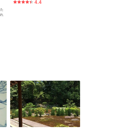
4.4
た
れ