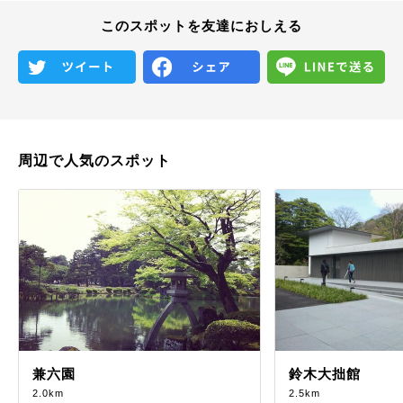
このスポットを友達におしえる
周辺で人気のスポット
兼六園
鈴木大拙館
2.0km
2.5km