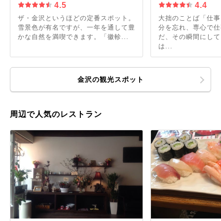
4.5
4.4
ザ・金沢というほどの定番スポット。
大拙のことば「仕事
雪景色が有名ですが、一年を通して豊
分を忘れ、専心で仕
かな自然を満喫できます。「徽軫...
だ、その瞬間にして
は...
金沢の観光スポット
周辺で人気のレストラン