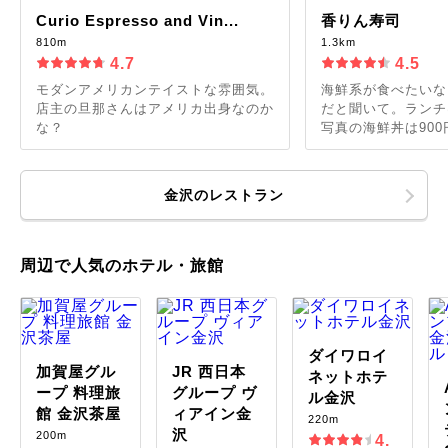
Curio Espresso and Vin...
香りん寿司
810m
1.3km
4.7
4.5
モダンアメリカンテイストな雰囲気。
海鮮系が食べたいな
店主の旦那さんはアメリカ出身なのか
だと聞いて。ランチは
な？
写真の海鮮丼は900円
金沢のレストラン
周辺で人気のホテル・旅館
ダイワロイ
加賀屋グル
JR 西日本
ネットホテ
ープ 料理旅
グループ ヴ
ル金沢
館 金沢茶屋
ィアイン金
220m
沢
200m
4.