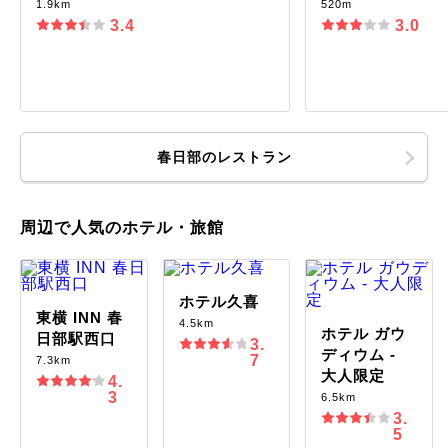
1.9km
520m
3.4
3.0
春日部のレストラン
周辺で人気のホテル・旅館
ホテル久喜
東横 INN 春
4.5km
ホテル ガウ
日部駅西口
3.
ディウム -
7
7.3km
大人限定
4.
3
6.5km
3.
5