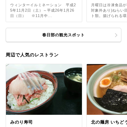
ウィンターイルミネーション 平成2
月曜日は冷凍食品が
5年11月2日（土）～平成26年1月26
対象外あり)ねらい
日（日） ※11月中...
ト類。揚げられる環
春日部の観光スポット
周辺で人気のレストラン
みのり寿司
北の麺房 いちど