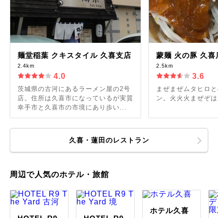
麺堂稲葉 クキスタイル 久喜支店
蒙麺 火の豚 久喜
2.4km
2.5km
4.0
3.6
茨城県の古河にあるラーメン屋の2号
まぜまぜムタヒロと
店。住所は久喜市になっているが実質
ン。火火火まぜぞは
幸手市と久喜市の市境にあり歩い...
久喜・蓮田のレストラン
周辺で人気のホテル・旅館
ホテル久喜