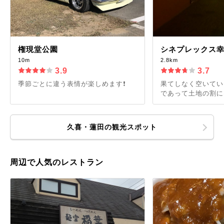
権現堂公園
シネプレックス
10m
2.8km
3.9
3.7
季節ごとに違う表情が楽しめます❗️
果てしなく空いてい
であって土地の割に
久喜・蓮田の観光スポット
周辺で人気のレストラン