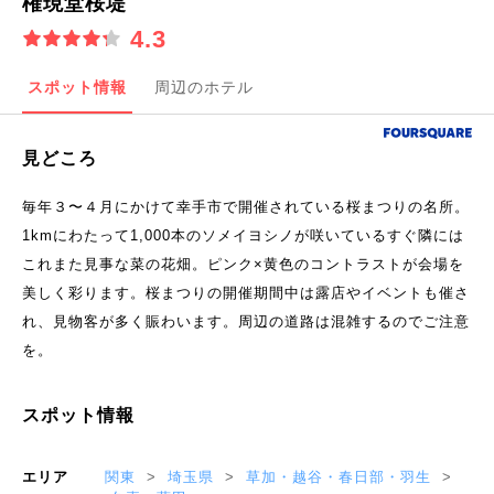
権現堂桜堤
4.3
スポット情報
周辺のホテル
見どころ
毎年３〜４月にかけて幸手市で開催されている桜まつりの名所。
1kmにわたって1,000本のソメイヨシノが咲いているすぐ隣には
これまた見事な菜の花畑。ピンク×黄色のコントラストが会場を
美しく彩ります。桜まつりの開催期間中は露店やイベントも催さ
れ、見物客が多く賑わいます。周辺の道路は混雑するのでご注意
を。
スポット情報
エリア
関東
埼玉県
草加・越谷・春日部・羽生