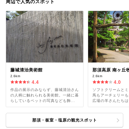
周辺で人気のスポット
藤城清治美術館
那須高原 南ヶ丘
2.6km
2.6km
4.4
4.0
作品の展示のみならず、藤城清治さん
ソフトクリームとミ
の人柄に触れられる美術館。一緒に暮
馬もアーチェリーも
らしているペットの写真なども飾...
広場の羊さんたちは餌
那須・板室・塩原の観光スポット