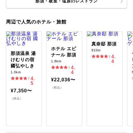
那須・板室・塩原のレストラン
周辺で人気のホテル・旅館
真奈邸 那須
ホテル エピ
910m
那須温泉 湯
ナール 那須
4.
けむりの宿
4
1.8km
國弘やしき
4.
4
1.0km
4.
¥22,036〜
5
（税込）
¥7,350〜
（税込）