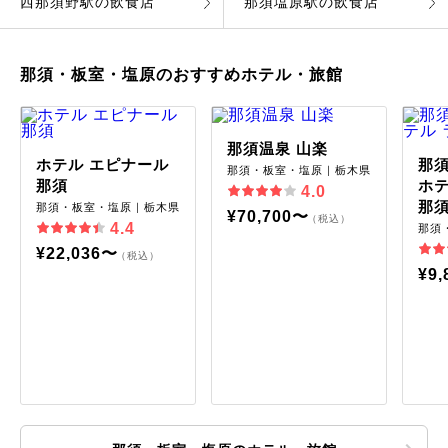
西那須野駅の飲食店
那須塩原駅の飲食店
那須・板室・塩原のおすすめホテル・旅館
那須温泉 山楽
ホテル エピナール
那須
那須・板室・塩原｜栃木県
那須
ホテ
4.0
那
那須・板室・塩原｜栃木県
¥70,700〜
（税込）
4.4
那須
¥22,036〜
（税込）
¥9