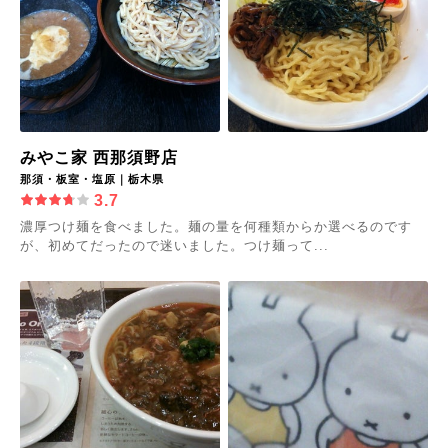
みやこ家 西那須野店
那須・板室・塩原｜栃木県
3.7
濃厚つけ麺を食べました。麺の量を何種類からか選べるのです
が、初めてだったので迷いました。つけ麺って...