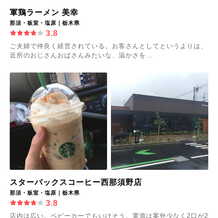
軍鶏ラーメン 美幸
那須・板室・塩原｜栃木県
3.8
ご夫婦で仲良く経営されている。お客さんとしてというよりは、
近所のおじさんおばさんみたいな、温かさを...
スターバックスコーヒー西那須野店
那須・板室・塩原｜栃木県
3.8
店内は広い。ベビーカーでもいけそう。電源は案外少なく2口が2