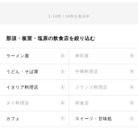
1-14件 / 14件を表示中
那須・板室・塩原の飲食店を絞り込む
ラーメン屋
寿司屋
3
0
うどん・そば屋
中華料理店
1
0
イタリア料理店
フランス料理店
1
0
タイ料理店
和食店
0
0
カフェ
スイーツ・甘味処
7
2