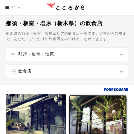
那須・板室・塩原（栃木県）の飲食店
栃木県の那須・板室・塩原エリアの飲食店一覧です。定番から穴場ま
で、あなたにぴったりの飲食店をみつけることができます。
那須・板室・塩原
飲食店
エンターテイメント
ショッピング
温泉・スパ
自然・名所
博物館・美術館
カフェ・スイーツ
ラーメン屋
うどん・そば屋
イタリア料理店
カフェ
スイーツ・甘味処