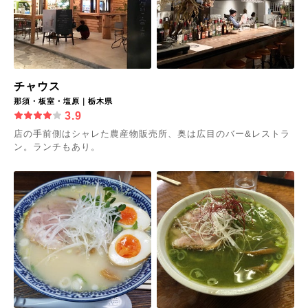
チャウス
那須・板室・塩原｜栃木県
3.9
店の手前側はシャレた農産物販売所、奥は広目のバー&レストラ
ン。ランチもあり。