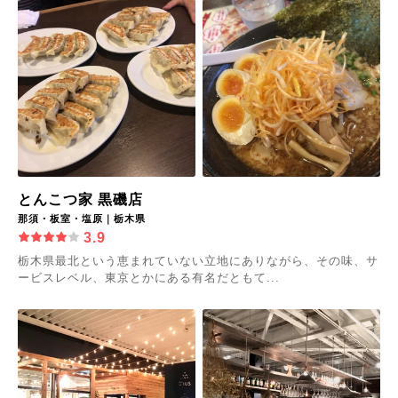
とんこつ家 黒磯店
那須・板室・塩原｜栃木県
3.9
栃木県最北という恵まれていない立地にありながら、その味、サ
ービスレベル、東京とかにある有名だともて...