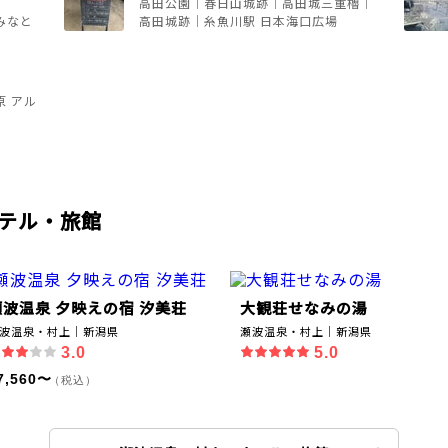
高田公園｜春日山城跡｜高田城三重櫓｜
みなと
高田城跡｜糸魚川駅 日本海口広場
 アル
テル・旅館
瀬波温泉 夕映えの宿 汐美荘
大観荘せなみの湯
波温泉・村上｜新潟県
瀬波温泉・村上｜新潟県
3.0
5.0
7,560〜
（税込）