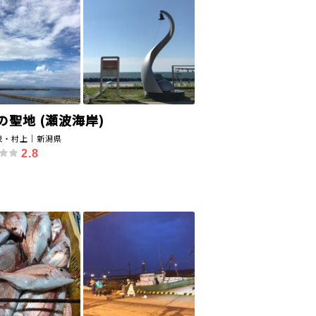
の聖地 (瀬波海岸)
泉・村上｜新潟県
2.8