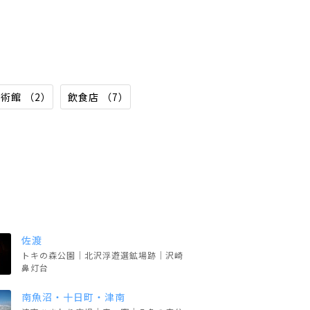
術館 （2）
飲食店 （7）
佐渡
トキの森公園｜北沢浮遊選鉱場跡｜沢崎
鼻灯台
南魚沼・十日町・津南