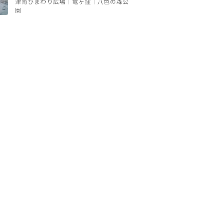
津南ひまわり広場｜竜ヶ窪｜八色の森公
園