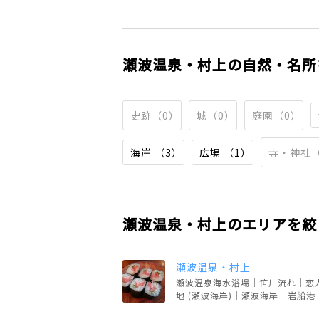
瀬波温泉・村上の自然・名所
史跡（0）
城（0）
庭園（0）
海岸 （3）
広場 （1）
寺・神社（
瀬波温泉・村上のエリアを絞
瀬波温泉・村上
瀬波温泉海水浴場｜笹川流れ｜恋
地 (瀬波海岸)｜瀬波海岸｜岩船港