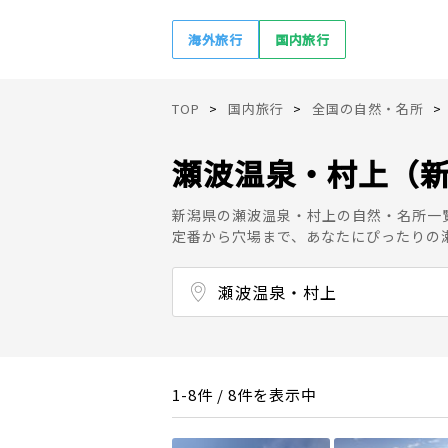
海外旅行
国内旅行
TOP
国内旅行
全国の自然・名所
瀬波温泉・村上（
新潟県の瀬波温泉・村上の自然・名所一
定番から穴場まで、あなたにぴったりの
瀬波温泉・村上
瀬波温泉・村上
粟島浦
新潟・月岡・阿賀野川
燕・三条・弥彦
佐渡
上越・糸魚川・妙高
南魚沼・十日町・津南
湯沢・苗場
柏崎・寺泊・長岡・魚沼・湯之谷温泉
1-8件 / 8件を表示中