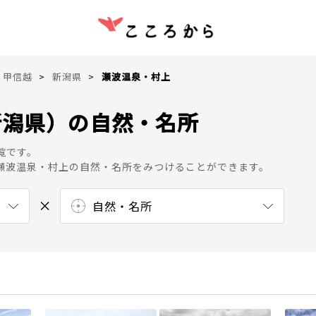
甲信越
新潟県
瀬波温泉・村上
新潟県）の自然・名所
覧です。
瀬波温泉・村上の自然・名所をみつけることができます。
自然・名所
港
公園
展望台
海岸
広場
ショッピング
温泉・スパ
博物館・美術館
飲食店
カフェ・スイーツ