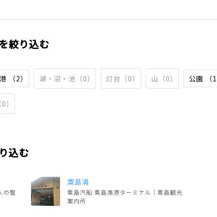
を絞り込む
港 （2）
湖・沼・池（0）
灯台（0）
山（0）
公園 （
0）
り込む
粟島浦
人の聖
粟島汽船 粟島漁港ターミナル｜粟島観光
案内所