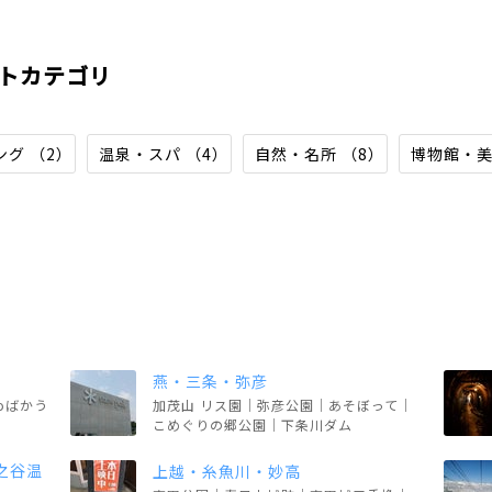
トカテゴリ
グ （2）
温泉・スパ （4）
自然・名所 （8）
博物館・美
燕・三条・弥彦
oばかう
加茂山 リス園｜弥彦公園｜あそぼって｜
こめぐりの郷公園｜下条川ダム
之谷温
上越・糸魚川・妙高