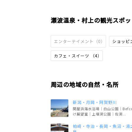
瀬波温泉・村上の観光スポッ
エンターテイメント（0）
ショッピン
カフェ・スイーツ （4）
周辺の地域の自然・名所
新潟・月岡・阿賀野川
関屋浜海水浴場｜白山公園｜Befc
け展望室｜上堰潟公園｜佐潟...
柏崎・寺泊・長岡・魚沼・湯
泉