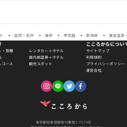
ト
自然・名所
海岸
甲信越
新潟県
瀬波温泉
行
こころからについ
ル・旅館
レンタカー＋ホテル
サイトマップ
ル
国内航空券＋ホテル
利用規約
ルコース
観光スポット
プライバシーポリシー
運営会社
東京都知事登録旅行業第2-7574号