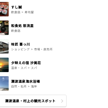
すし誠
飲食店 > 寿司屋
和食処 悠流里
飲食店
味匠 喜っ川
ショッピング > 市場・直売所
夕映えの宿 汐美荘
温泉・スパ > スパ
瀬波温泉海水浴場
自然・名所 > 海岸
瀬波温泉・村上の観光スポット