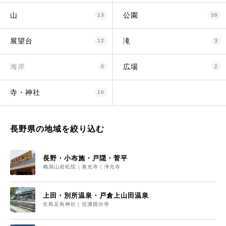
山
公園
13
36
展望台
滝
12
3
海岸
広場
0
2
寺・神社
10
長野県の地域を絞り込む
長野・小布施・戸隠・菅平
梅洞山岩松院｜善光寺｜浄光寺
上田・別所温泉・戸倉上山田温泉
生島足島神社｜信濃国分寺