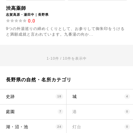
渋高薬師
志賀高原・湯田中｜長野県
0.0
9つの外湯巡りの締めくくりとして、お参りして御朱印をうける
と満願成就と言われています。九番湯の向か...
1-10件 / 10件を表示中
長野県の自然・名所カテゴリ
史跡
城
18
4
庭園
港
7
0
湖・沼・池
灯台
24
0