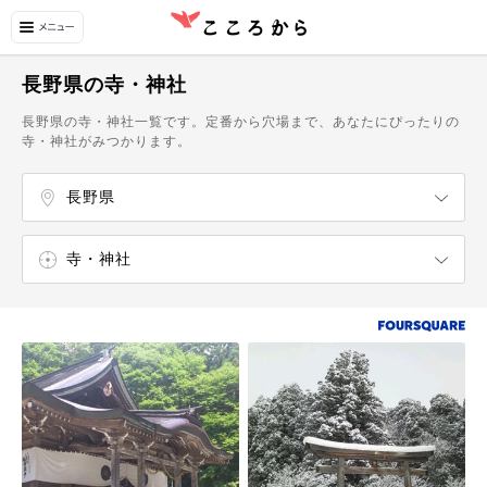
長野県の寺・神社
長野県の寺・神社一覧です。定番から穴場まで、あなたにぴったりの
寺・神社がみつかります。
長野県
新潟県
山梨県
長野・小布施・戸隠・菅平
上田・別所温泉・戸倉上山田温泉
志賀高原・野沢温泉・斑尾・黒姫
軽井沢・佐久・小諸・野辺山
八ヶ岳・蓼科・白樺湖・霧ヶ峰・諏訪湖
安曇野・穂高・大町・豊科
寺・神社
史跡
城
庭園
湖・沼・池
山
公園
展望台
滝
広場