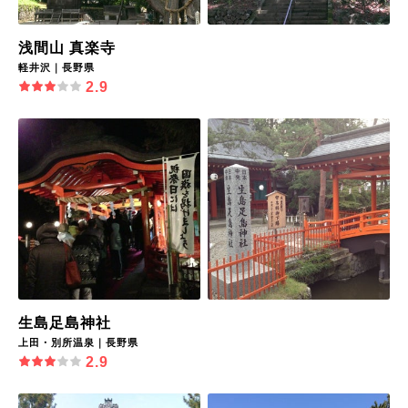
浅間山 真楽寺
軽井沢｜長野県
2.9
生島足島神社
上田・別所温泉｜長野県
2.9