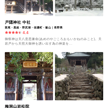
戸隠神社 中社
斑尾・黒姫・野尻湖・信濃町・飯山｜長野県
4.4
御祭神は天八意思兼命(あめのやごころおもいかねのみこと)。天
岩戸から天照大御神を誘い出す為の神楽を...
梅洞山岩松院