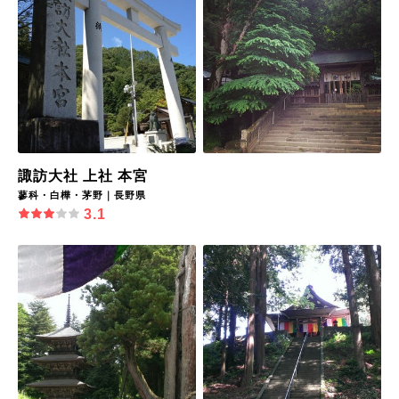
諏訪大社 上社 本宮
蓼科・白樺・茅野｜長野県
3.1