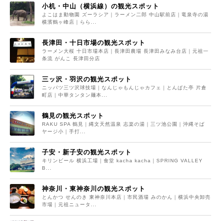
小机・中山（横浜線）の観光スポット
よこはま動物園 ズーラシア｜ラーメン二郎 中山駅前店｜竜泉寺の湯
横濱鶴ヶ峰店｜らら...
長津田・十日市場の観光スポット
ラーメン大桜 十日市場本店｜長津田農場 長津田みなみ台店｜元祖一
条流 がんこ 長津田分店
三ッ沢・羽沢の観光スポット
ニッパツ三ツ沢球技場｜なんじゃもんじゃカフェ｜とんぱた亭 片倉
町店｜中華タンタン麺本...
鶴見の観光スポット
RAKU SPA 鶴見｜縄文天然温泉 志楽の湯｜三ツ池公園｜沖縄そば
ヤージ小｜手打...
子安・新子安の観光スポット
キリンビール 横浜工場｜食堂 kacha kacha｜SPRING VALLEY
B...
神奈川・東神奈川の観光スポット
とんかつ せんのき 東神奈川本店｜市民酒場 みのかん｜横浜中央卸売
市場｜元祖ニュータ...