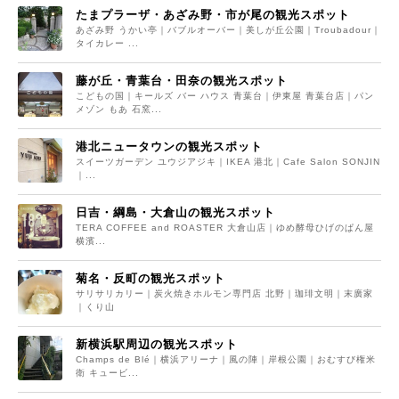
たまプラーザ・あざみ野・市が尾の観光スポット
あざみ野 うかい亭｜バブルオーバー｜美しが丘公園｜Troubadour｜
タイカレー ...
藤が丘・青葉台・田奈の観光スポット
こどもの国｜キールズ バー ハウス 青葉台｜伊東屋 青葉台店｜パン
メゾン もあ 石窯...
港北ニュータウンの観光スポット
スイーツガーデン ユウジアジキ｜IKEA 港北｜Cafe Salon SONJIN
｜...
日吉・綱島・大倉山の観光スポット
TERA COFFEE and ROASTER 大倉山店｜ゆめ酵母ひげのぱん屋
横濱...
菊名・反町の観光スポット
サリサリカリー｜炭火焼きホルモン専門店 北野｜珈琲文明｜末廣家
｜くり山
新横浜駅周辺の観光スポット
Champs de Blé｜横浜アリーナ｜風の陣｜岸根公園｜おむすび権米
衛 キュービ...