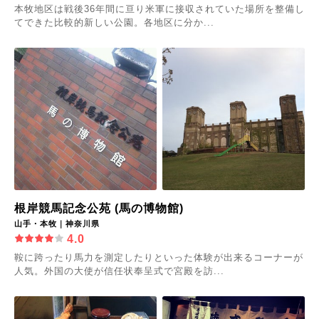
本牧地区は戦後36年間に亘り米軍に接収されていた場所を整備し
てできた比較的新しい公園。各地区に分か...
根岸競馬記念公苑 (馬の博物館)
山手・本牧｜神奈川県
4.0
鞍に跨ったり馬力を測定したりといった体験が出来るコーナーが
人気。外国の大使が信任状奉呈式で宮殿を訪...