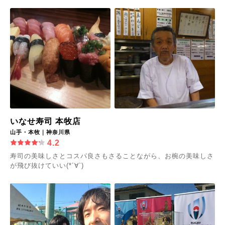
いなせ寿司 本牧店
山手・本牧｜神奈川県
4.2
寿司の美味しさとコスパ良さもさることながら、お椀の美味しさ
が飛び抜けていい(*´∀`)