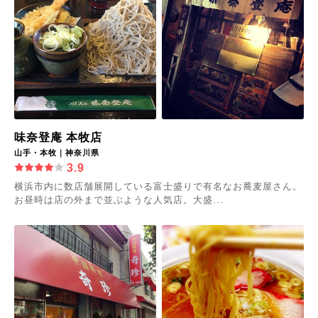
味奈登庵 本牧店
山手・本牧｜神奈川県
3.9
横浜市内に数店舗展開している富士盛りで有名なお蕎麦屋さん。
お昼時は店の外まで並ぶような人気店。大盛...