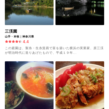
三渓園
山手・本牧｜神奈川県
4.4
この庭園は、製糸・生糸貿易で富を築いた横浜の実業家、原三渓
が明治時代に造りあげたもので、平成１９年...