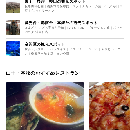
磯子・根岸・杉田の観光スポット
根岸森林公園｜横浜市電保存館｜スタミナカレーの店 バーグ 杉田本
店｜赤ひげ ラーメン...
洋光台・港南台・本郷台の観光スポット
はまぎん こども宇宙科学館｜PASSTIME｜ブルージュの丘｜パッパ
パスタ 港南台店...
金沢区の観光スポット
横浜・八景島シーパラダイス｜アクアミュージアム｜ふれあいラグー
ン｜横濱屋本舗食堂｜海の公園
山手・本牧のおすすめレストラン