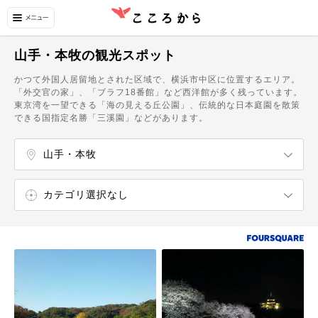
山手・本牧の観光スポット
かつて外国人居留地とされた区域で、横浜市中区に位置するエリア。
「外交官の家」、「ブラフ18番館」など西洋館が多く残っています。
東京湾を一望できる「海の見える丘公園」、伝統的な日本庭園を散策
できる国指定名勝「三溪園」などがあります。
山手・本牧
横浜駅周辺
桜木町・高島町
みなとみらい
関内・伊勢佐木町
元町・中華街・石川町
たまプラーザ・あざみ野・市が尾
藤が丘・青葉台・田奈
港北ニュータウン
日吉・綱島・大倉山
菊名・反町
新横浜駅周辺
小机・中山（横浜線）
長津田・十日市場
三ッ沢・羽沢
鶴見
子安・新子安
神奈川・東神奈川
保土ヶ谷・天王町・星川
和田町・星川
瀬谷区・旭区・泉区
戸塚・東戸塚
黄金町・井土ヶ谷・弘明寺
上大岡・永谷
磯子・根岸・杉田
洋光台・港南台・本郷台
金沢区
山手駅
カテゴリ選択なし
自然・名所
博物館・美術館
飲食店