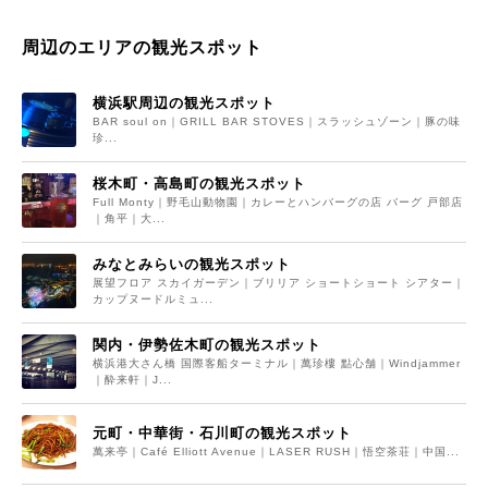
周辺のエリアの観光スポット
横浜駅周辺の観光スポット
BAR soul on｜GRILL BAR STOVES｜スラッシュゾーン｜豚の味
珍...
桜木町・高島町の観光スポット
Full Monty｜野毛山動物園｜カレーとハンバーグの店 バーグ 戸部店
｜角平｜大...
みなとみらいの観光スポット
展望フロア スカイガーデン｜ブリリア ショートショート シアター｜
カップヌードルミュ...
関内・伊勢佐木町の観光スポット
横浜港大さん橋 国際客船ターミナル｜萬珍樓 點心舗｜Windjammer
｜酔来軒｜J...
元町・中華街・石川町の観光スポット
萬来亭｜Café Elliott Avenue｜LASER RUSH｜悟空茶荘｜中国...