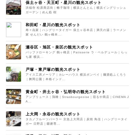
保土ヶ谷・天王町・星川の観光スポット
洪福寺 松原商店街｜帷子珈琲｜横浜とんとん｜横浜イングリッシュ
ガーデン｜めん処 樹
和田町・星川の観光スポット
寿々㐂家｜ハングリータイガー 保土ヶ谷本店｜満天の湯｜ラーメン
家 せんだい 鶴ヶ峰本...
瀬谷区・旭区・泉区の観光スポット
バッファローキング 鶴ヶ峰店｜Patisserie ラ・ベルデュール｜らっ
ち家 横浜...
戸塚・東戸塚の観光スポット
アイス工房メーリア｜カレーハウス 横浜ボンベイ｜麺酒処ふくろう
｜舞岡公園｜本格インド...
黄金町・井土ヶ谷・弘明寺の観光スポット
アンプリュース｜鶏喰｜Strasbourgeoise｜宿るや商店｜CINEMA J
A...
上大岡・永谷の観光スポット
タカノフルーツパーラー 京急上大岡店｜炭焼 鳥佳｜ハングリータイ
ガー 日野店｜啜磨専...