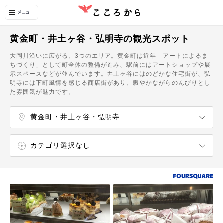
黄金町・井土ヶ谷・弘明寺の観光スポット
大岡川沿いに広がる、3つのエリア。黄金町は近年「アートによるま
ちづくり」として町全体の整備が進み、駅前にはアートショップや展
示スペースなどが並んでいます。井土ヶ谷にはのどかな住宅街が、弘
明寺には下町風情を感じる商店街があり、賑やかながらのんびりとし
た雰囲気が魅力です。
黄金町・井土ヶ谷・弘明寺
横浜駅周辺
桜木町・高島町
みなとみらい
関内・伊勢佐木町
元町・中華街・石川町
山手・本牧
たまプラーザ・あざみ野・市が尾
藤が丘・青葉台・田奈
港北ニュータウン
日吉・綱島・大倉山
菊名・反町
新横浜駅周辺
小机・中山（横浜線）
長津田・十日市場
三ッ沢・羽沢
鶴見
子安・新子安
神奈川・東神奈川
保土ヶ谷・天王町・星川
和田町・星川
瀬谷区・旭区・泉区
戸塚・東戸塚
上大岡・永谷
磯子・根岸・杉田
洋光台・港南台・本郷台
金沢区
黄金町駅
南太田駅
井土ヶ谷駅
弘明寺駅
阪東橋駅
吉野町駅
蒔田駅
弘明寺駅
カテゴリ選択なし
エンターテイメント
ショッピング
温泉・スパ
自然・名所
飲食店
カフェ・スイーツ