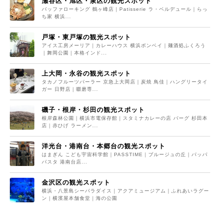
瀬谷区・旭区・泉区の観光スポット
バッファローキング 鶴ヶ峰店｜Patisserie ラ・ベルデュール｜らっ
ち家 横浜...
戸塚・東戸塚の観光スポット
アイス工房メーリア｜カレーハウス 横浜ボンベイ｜麺酒処ふくろう
｜舞岡公園｜本格インド...
上大岡・永谷の観光スポット
タカノフルーツパーラー 京急上大岡店｜炭焼 鳥佳｜ハングリータイ
ガー 日野店｜啜磨専...
磯子・根岸・杉田の観光スポット
根岸森林公園｜横浜市電保存館｜スタミナカレーの店 バーグ 杉田本
店｜赤ひげ ラーメン...
洋光台・港南台・本郷台の観光スポット
はまぎん こども宇宙科学館｜PASSTIME｜ブルージュの丘｜パッパ
パスタ 港南台店...
金沢区の観光スポット
横浜・八景島シーパラダイス｜アクアミュージアム｜ふれあいラグー
ン｜横濱屋本舗食堂｜海の公園