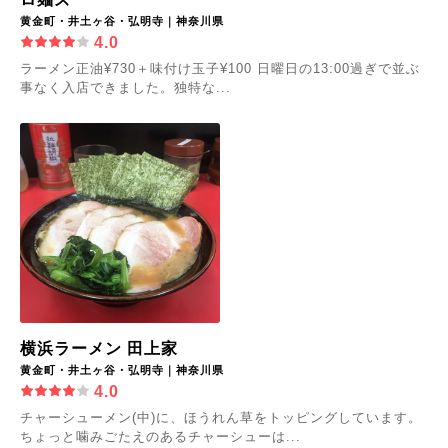
黄金町・井土ヶ谷・弘明寺｜神奈川県
4.0
ラーメン正油¥730＋味付け玉子¥100 日曜日の13:00過ぎで並ぶ
事なく入店できました。独特な...
横浜ラーメン 田上家
黄金町・井土ヶ谷・弘明寺｜神奈川県
4.0
チャーシューメン(中)に、ほうれん草をトッピングしています。
ちょっと噛みごたえのあるチャーシューは...