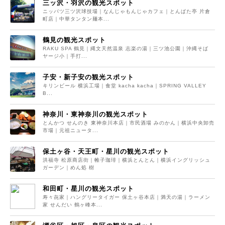
三ッ沢・羽沢の観光スポット
ニッパツ三ツ沢球技場｜なんじゃもんじゃカフェ｜とんぱた亭 片倉
町店｜中華タンタン麺本...
鶴見の観光スポット
RAKU SPA 鶴見｜縄文天然温泉 志楽の湯｜三ツ池公園｜沖縄そば
ヤージ小｜手打...
子安・新子安の観光スポット
キリンビール 横浜工場｜食堂 kacha kacha｜SPRING VALLEY
B...
神奈川・東神奈川の観光スポット
とんかつ せんのき 東神奈川本店｜市民酒場 みのかん｜横浜中央卸売
市場｜元祖ニュータ...
保土ヶ谷・天王町・星川の観光スポット
洪福寺 松原商店街｜帷子珈琲｜横浜とんとん｜横浜イングリッシュ
ガーデン｜めん処 樹
和田町・星川の観光スポット
寿々㐂家｜ハングリータイガー 保土ヶ谷本店｜満天の湯｜ラーメン
家 せんだい 鶴ヶ峰本...