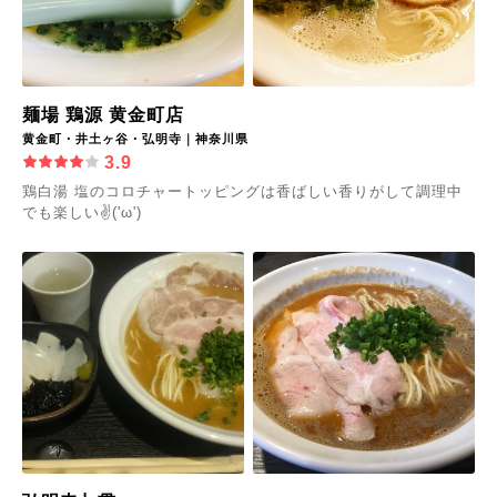
麺場 鶏源 黄金町店
黄金町・井土ヶ谷・弘明寺｜神奈川県
3.9
鶏白湯 塩のコロチャートッピングは香ばしい香りがして調理中
でも楽しい✌('ω')