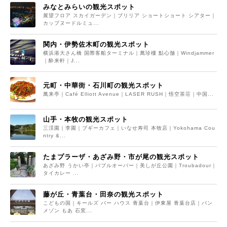
みなとみらいの観光スポット
展望フロア スカイガーデン｜ブリリア ショートショート シアター｜
カップヌードルミュ...
関内・伊勢佐木町の観光スポット
横浜港大さん橋 国際客船ターミナル｜萬珍樓 點心舗｜Windjammer
｜酔来軒｜J...
元町・中華街・石川町の観光スポット
萬来亭｜Café Elliott Avenue｜LASER RUSH｜悟空茶荘｜中国...
山手・本牧の観光スポット
三渓園｜李園｜ブギーカフェ｜いなせ寿司 本牧店｜Yokohama Cou
ntry &...
たまプラーザ・あざみ野・市が尾の観光スポット
あざみ野 うかい亭｜バブルオーバー｜美しが丘公園｜Troubadour｜
タイカレー ...
藤が丘・青葉台・田奈の観光スポット
こどもの国｜キールズ バー ハウス 青葉台｜伊東屋 青葉台店｜パン
メゾン もあ 石窯...