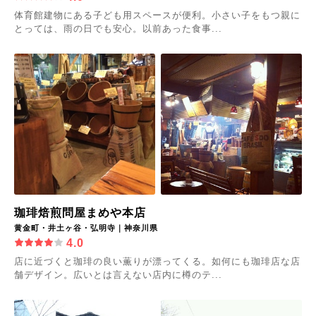
体育館建物にある子ども用スペースが便利。小さい子をもつ親に
とっては、雨の日でも安心。以前あった食事...
珈琲焙煎問屋まめや本店
黄金町・井土ヶ谷・弘明寺｜神奈川県
4.0
店に近づくと珈琲の良い薫りが漂ってくる。如何にも珈琲店な店
舗デザイン。広いとは言えない店内に樽のテ...