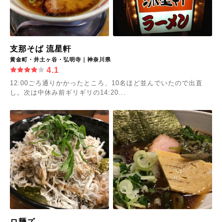
支那そば 流星軒
黄金町・井土ヶ谷・弘明寺｜神奈川県
4.1
12:00ごろ通りかかったところ、10名ほど並んでいたので出直
し。次は中休み前ギリギリの14:20...
ロ麺ズ