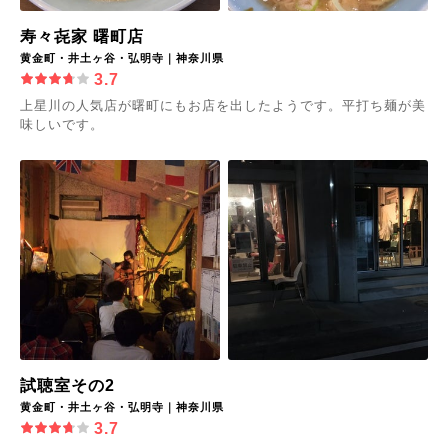
寿々㐂家 曙町店
黄金町・井土ヶ谷・弘明寺｜神奈川県
3.7
上星川の人気店が曙町にもお店を出したようです。平打ち麺が美
味しいです。
試聴室その2
黄金町・井土ヶ谷・弘明寺｜神奈川県
3.7