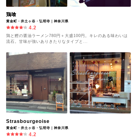
鶏喰
黄金町・井土ヶ谷・弘明寺｜神奈川県
4.2
鶏と鰹の醤油ラーメン780円＋大盛100円。キレのある味わいは
流石。甘味が強いありきたりなタイプと...
Strasbourgeoise
黄金町・井土ヶ谷・弘明寺｜神奈川県
4.2