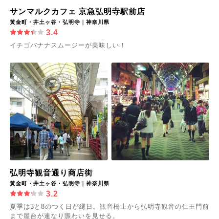
サンマルクカフェ 京急弘明寺駅前店
黄金町・井土ヶ谷・弘明寺｜神奈川県
3.4
イチゴバナナスムージーが美味しい！
弘明寺観音通り商店街
黄金町・井土ヶ谷・弘明寺｜神奈川県
3.2
夏季は3と8のつく日が縁日。観音橋上から弘明寺観音の仁王門前
まで屋台が連なり賑わいを見せる。