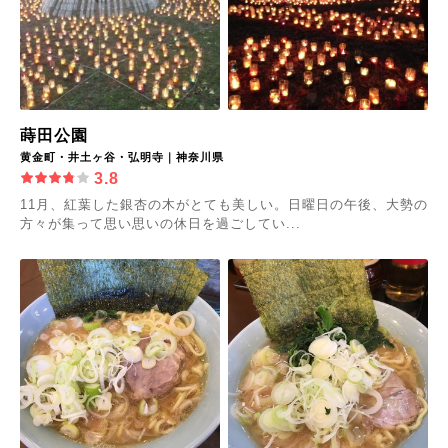
蒔田公園
黄金町・井土ヶ谷・弘明寺｜神奈川県
3.8
11月、紅葉した銀杏の木がとても美しい。日曜日の午後、大勢の
方々が集って思い思いの休日を過ごしてい...