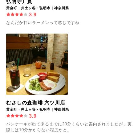
弘明寺丿貫
黄金町・井土ヶ谷・弘明寺｜神奈川県
3.9
なんだか甘いラーメンって感じですね
むさしの森珈琲 六ツ川店
黄金町・井土ヶ谷・弘明寺｜神奈川県
3.9
パンケーキが出て来るまでに20分くらいと案内されましたが、実
際には10分かからない程度かと。