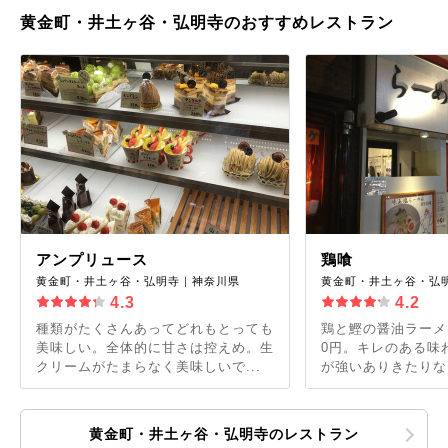
黄金町・井土ヶ谷・弘明寺のおすすめレストラン
アンプリュース
鶏喰
黄金町・井土ヶ谷・弘明寺｜神奈川県
黄金町・井土ヶ谷・弘
4.3
4.2
種類がたくさんあってどれもとっても
鶏と鰹の醤油ラーメン
美味しい。全体的に甘さは控えめ。生
0円。キレのある味
クリームがたまらなく美味しいで...
が強いありきたりなタ
黄金町・井土ヶ谷・弘明寺のレストラン