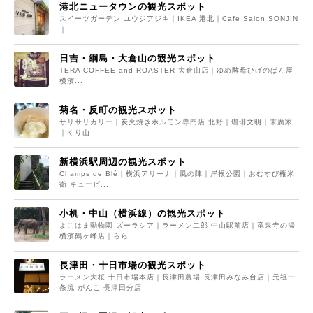
港北ニュータウンの観光スポット
スイーツガーデン ユウジアジキ｜IKEA 港北｜Cafe Salon SONJIN
｜...
日吉・綱島・大倉山の観光スポット
TERA COFFEE and ROASTER 大倉山店｜ゆめ酵母ひげのぱん屋
横濱...
菊名・反町の観光スポット
サリサリカリー｜炭火焼きホルモン専門店 北野｜珈琲文明｜末廣家
｜くり山
新横浜駅周辺の観光スポット
Champs de Blé｜横浜アリーナ｜風の陣｜岸根公園｜おむすび権米
衛 キュービ...
小机・中山（横浜線）の観光スポット
よこはま動物園 ズーラシア｜ラーメン二郎 中山駅前店｜竜泉寺の湯
横濱鶴ヶ峰店｜らら...
長津田・十日市場の観光スポット
ラーメン大桜 十日市場本店｜長津田農場 長津田みなみ台店｜元祖一
条流 がんこ 長津田分店