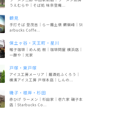
うえむらや｜そば処 味奈登庵...
鶴見
手打そば 登茂吉｜らー麺土俵 鶴嶺峰｜St
arbucks Coffe...
保土ヶ谷・天王町・星川
帷子珈琲｜めん処 樹｜珈琲問屋 横浜店｜
一酵や｜光家
戸塚・東戸塚
アイス工房メーリア｜麺酒処ふくろう｜
横濱アイス工房 戸塚本店｜しんの...
磯子・根岸・杉田
赤ひげ ラーメン｜杉田家｜壱六家 磯子本
店｜Starbucks Co...