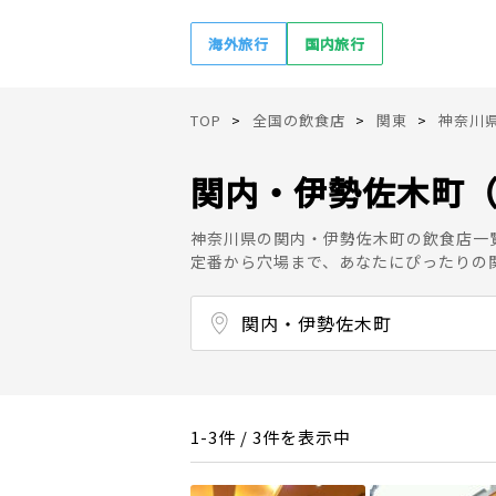
海外旅行
国内旅行
TOP
全国の飲食店
関東
神奈川
関内・伊勢佐木町
神奈川県の関内・伊勢佐木町の飲食店一
定番から穴場まで、あなたにぴったりの
関内・伊勢佐木町
横浜駅周辺
桜木町・高島町
みなとみらい
元町・中華街・石川町
山手・本牧
藤が丘・青葉台・田奈
港北ニュータウン
日吉・綱島・大倉山
菊名・反町
新横浜駅周辺
小机・中山（横浜線）
長津田・十日市場
三ッ沢・羽沢
鶴見
子安・新子安
神奈川・東神奈川
保土ヶ谷・天王町・星川
和田町・星川
瀬谷区・旭区・泉区
戸塚・東戸塚
黄金町・井土ヶ谷・弘明寺
上大岡・永谷
磯子・根岸・杉田
洋光台・港南台・本郷台
金沢区
たまプラーザ・あざみ野・市が尾
1-3件 / 3件を表示中