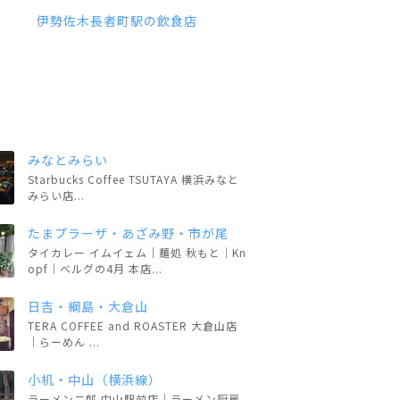
伊勢佐木長者町駅の飲食店
みなとみらい
Starbucks Coffee TSUTAYA 横浜みなと
みらい店...
たまプラーザ・あざみ野・市が尾
タイカレー イムイェム｜麺処 秋もと｜Kn
opf｜ベルグの4月 本店...
日吉・綱島・大倉山
TERA COFFEE and ROASTER 大倉山店
｜らーめん ...
小机・中山（横浜線）
ラーメン二郎 中山駅前店｜ラーメン厨房