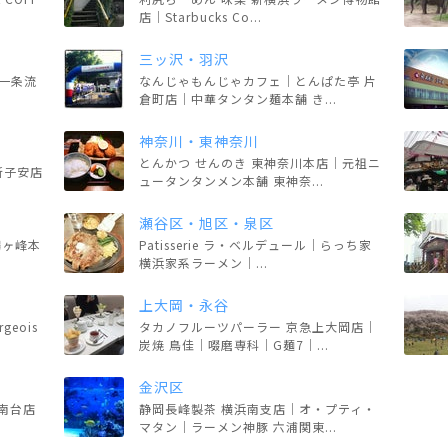
店｜Starbucks Co...
三ッ沢・羽沢
一条流
なんじゃもんじゃカフェ｜とんぱた亭 片
倉町店｜中華タンタン麺本舗 き...
神奈川・東神奈川
とんかつ せんのき 東神奈川本店｜元祖ニ
 新子安店
ュータンタンメン本舗 東神奈...
瀬谷区・旭区・泉区
鶴ヶ峰本
Patisserie ラ・ベルデュール｜らっち家
横浜家系ラーメン｜...
上大岡・永谷
eois
タカノフルーツパーラー 京急上大岡店｜
炭焼 鳥佳｜啜磨専科｜G麺7｜...
金沢区
南台店
静岡長峰製茶 横浜南支店｜オ・プティ・
マタン｜ラーメン神豚 六浦関東...