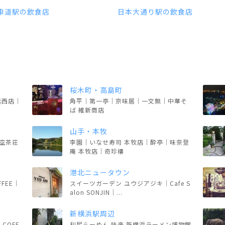
車道駅の飲食店
日本大通り駅の飲食店
桜木町・高島町
横浜西店｜
角平｜第一亭｜京味居｜一文無｜中華そ
ば 維新商店
山手・本牧
｜悟空茶荘
李園｜いなせ寿司 本牧店｜酔亭｜味奈登
庵 本牧店｜奇珍樓
港北ニュータウン
OFFEE｜
スイーツガーデン ユウジアジキ｜Cafe S
alon SONJIN｜...
新横浜駅周辺
COFF
利尻らーめん 味楽 新横浜ラーメン博物館