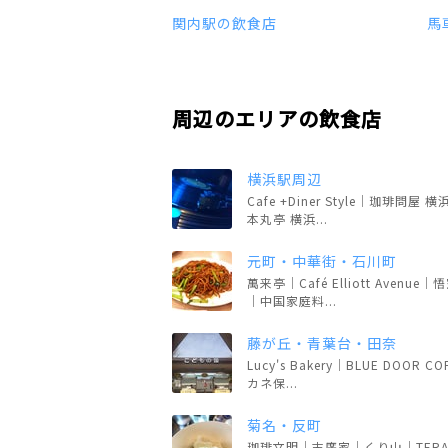
関内駅の飲食店
馬
周辺のエリアの飲食店
横浜駅周辺
Cafe +Diner Style｜珈琲問屋 
本丸亭 横浜...
元町・中華街・石川町
萬来亭｜Café Elliott Avenue
｜中国家庭料...
藤が丘・青葉台・田奈
Lucy's Bakery｜BLUE DOOR C
カネ保...
菊名・反町
珈琲文明｜末廣家｜くり山｜TERA 