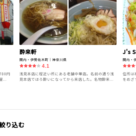
酔来軒
J's 
関内・伊勢佐木町｜神奈川県
関内・
4.1
80円
浅見本店に程近い所にある老舗中華店。名前の通り浅
住所は
..
見本店でほろ酔いになってから来店した。名物酔来...
をめざ
絞り込む