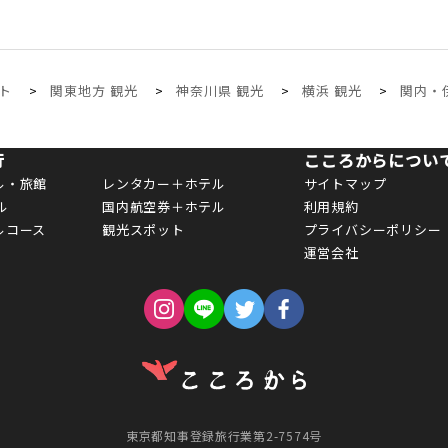
ト
関東地方 観光
神奈川県 観光
横浜 観光
関内・
行
こころからについ
ル・旅館
レンタカー＋ホテル
サイトマップ
ル
国内航空券＋ホテル
利用規約
ルコース
観光スポット
プライバシーポリシー
運営会社
東京都知事登録旅行業第2-7574号