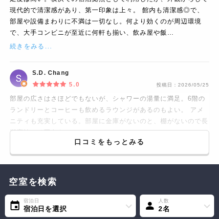
現代的で清潔感があり、第一印象は上々。 館内も清潔感◎で、
部屋や設備まわりに不満は一切なし。何より効くのが周辺環境
で、大手コンビニが至近に何軒も揃い、飲み屋や飯…
続きをみる...
S.D. Chang
5.0
投稿日：
2026/05/25
部屋の広さはさほどでもないが、シャワーの湯量に満足。6階の
ランドリーとコーヒーも飲めるラウンジがあるのもよい。 アメ
ニティも充実している。部屋に金庫がないのと、棚がないので長
期宿泊には不向き。
口コミをもっとみる
空室を検索
宿泊日
人数
宿泊日を選択
2名