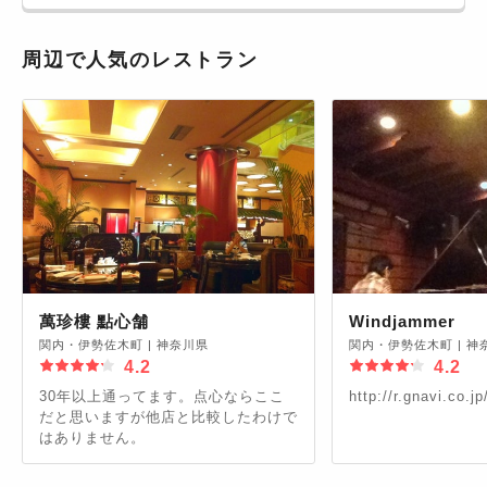
周辺で人気のレストラン
萬珍樓 點心舗
Windjammer
関内・伊勢佐木町
|
神奈川県
関内・伊勢佐木町
|
神
4.2
4.2
30年以上通ってます。点心ならここ
http://r.gnavi.co.j
だと思いますが他店と比較したわけで
はありません。