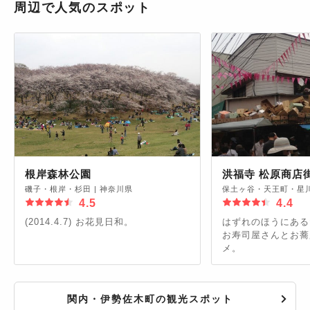
周辺で人気のスポット
根岸森林公園
洪福寺 松原商店
磯子・根岸・杉田
|
神奈川県
保土ヶ谷・天王町・星
4.5
4.4
(2014.4.7) お花見日和。
はずれのほうにある
お寿司屋さんとお蕎
メ。
関内・伊勢佐木町の観光スポット