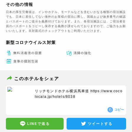
その他の情報
日本の厚生労働省は、インやホテル、モーテルなどを含むいかなる種類の宿泊施設
でも、日本に​居住してない海外のお客様の宿泊に際し、国籍および旅券番号の確認
とパスポートのご提示を義務付け​ております。また、各宿泊施設には、ご宿泊者全
員のパスポートをコピーし保存する義務が課せられておりますの​で、ご協力をお願
いいたします。非対面式のチェックアウトをご利用いただけます。
新型コロナウイルス対策
このホテルをシェア
リッチモンドホテル横浜馬車道
https://www.coco
locala.jp/hotels/8038
コピー
LINEで送る
ツイートする