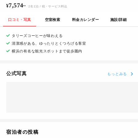
7,574
¥
~
2
名
1
泊
/ 税・サービス料込
口コミ・写真
空室検索
料金カレンダー
施設/詳細
タリーズコーヒーが味わえる
清潔感がある、ゆったりとくつろげる客室
横浜の有名な観光スポットまで徒歩圏内
公式写真
もっとみる
宿泊者の投稿