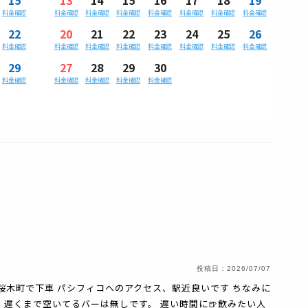
料金確認
料金確認
料金確認
料金確認
料金確認
料金確認
料金確認
料金確認
22
20
21
22
23
24
25
26
料金確認
料金確認
料金確認
料金確認
料金確認
料金確認
料金確認
料金確認
29
27
28
29
30
料金確認
料金確認
料金確認
料金確認
料金確認
投稿日：
2026/07/07
桜木町で下車 パシフィコへのアクセス、駅近良いです ちなみに
、遅くまで空いてるバーは無しです。 遅い時間に🍺飲みたい人