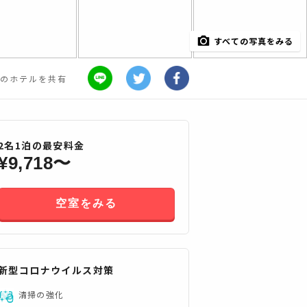
すべての写真をみる
のホテルを共有
2
名
1
泊の最安料金
¥
9,718
〜
空室をみる
新型コロナウイルス対策
すべてみる
清掃の強化