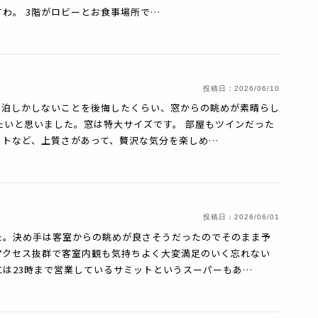
わ。 3階がロビーとお食事場所で…
投稿日：
2026/06/10
1泊しかしないことを後悔したくらい、窓からの眺めが素晴らし
たいと思いました。窓は特大サイズです。 部屋もツインだった
ットなど、上質さがあって、贅沢な気分を楽しめ…
投稿日：
2026/06/01
た。決め手は客室からの眺めが良さそうだったのでそのまま予
アクセス抜群で客室内観も気持ちよく大変満足のいく忘れない
は23時まで営業しているサミットというスーパーもあ…