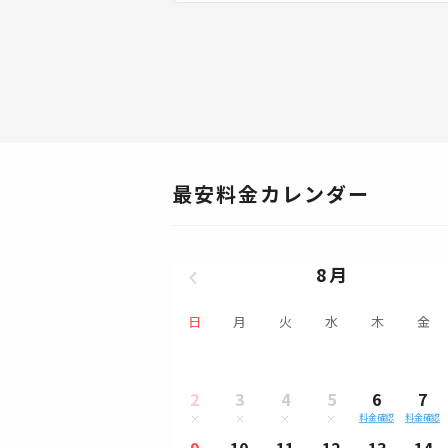
最安料金カレンダー
8月
日
月
火
水
木
金
2
3
4
5
6
7
料金確認
料金確認
9
10
11
12
13
14