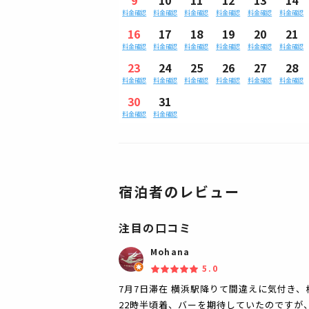
料金確認
料金確認
料金確認
料金確認
料金確認
料金確認
16
17
18
19
20
21
料金確認
料金確認
料金確認
料金確認
料金確認
料金確認
23
24
25
26
27
28
料金確認
料金確認
料金確認
料金確認
料金確認
料金確認
30
31
料金確認
料金確認
宿泊者のレビュー
注目の口コミ
Mohana
5.0
7月7日滞在 横浜駅降りて間違えに気付き、
22時半頃着、バーを期待していたのですが