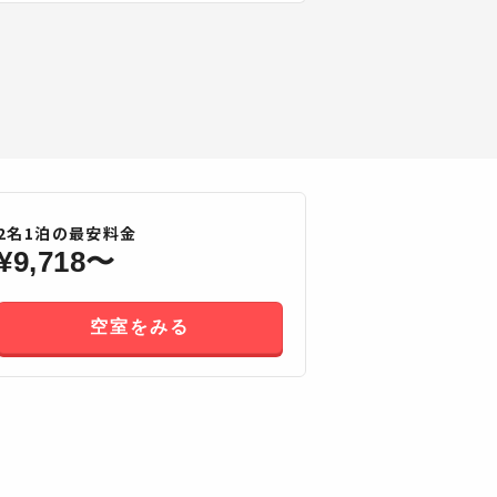
2
名
1
泊の最安料金
¥
9,718
〜
空室をみる