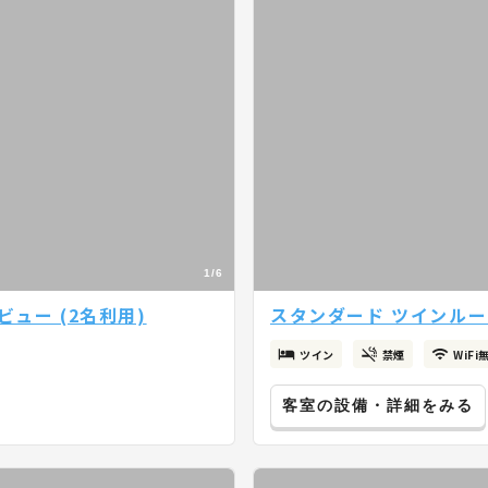
1/6
ュー (2名利用)
スタンダード ツインルーム
ツイン
禁煙
WiFi
客室の設備・詳細をみる