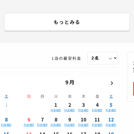
もっとみる
1泊の最安料金
9月
土
日
月
火
水
木
金
土
1
1
2
3
4
5
料金確認
料金確認
料金確認
料金確認
料金確認
8
6
7
8
9
10
11
12
料金確認
料金確認
料金確認
料金確認
料金確認
料金確認
料金確認
料金確認
15
13
14
15
16
17
18
19