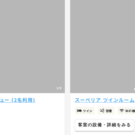
1/9
ー (2名利用)
スーペリア ツインルーム 
ツイン
禁煙
WiFi
客室の設備・詳細をみる