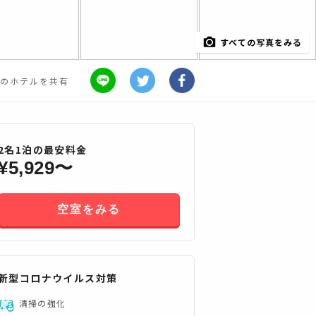
すべての写真をみる
のホテルを共有
2
名
1
泊の最安料金
¥
5,929
〜
空室をみる
すべてみる
新型コロナウイルス対策
清掃の強化