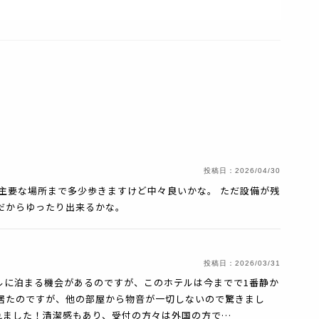
投稿日：
2026/04/30
主要な場所まで多少歩きますけど中々良いかな。 ただ設備が残
だからゆったり出来るかな。
投稿日：
2026/03/31
ルに泊まる機会があるのですが、このホテルは今までで1番静か
に居たのですが、他の部屋から物音が一切しないので驚きまし
れました！清潔感もあり、受付の方々は外国の方で…