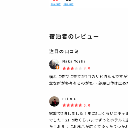
料金確認
料金確認
宿泊者のレビュー
注目の口コミ
Naka Yoshi
3.0
横浜に遊びに来て2回目のリピ泊なんですが
念な所が多々有るのがね… 部屋自体は広め
m i u s
5.0
家族で2泊しました！年に5回くらいはホテ
でした！21~9時くらいまでずっとホテル
た！おまけにお風呂が広くてゆったりつか