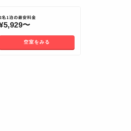
2
名
1
泊の最安料金
¥
5,929
〜
空室をみる