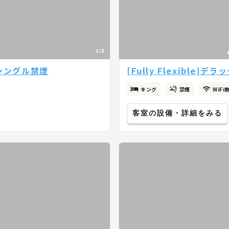
1/3
ードシングル禁煙
[Fully Flexible]
キング
禁煙
WiFi
客室の設備・詳細をみる