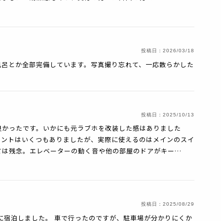
投稿日：
2026/03/18
風呂とか全部完備しています。写真撮り忘れて、一応散らかした
。
投稿日：
2025/10/13
良かったです。いかにも元ラブホを改装した感はありました
セントはいくつもありましたが、実際に使えるのはメインのスイ
ては残念。エレベーターの動く音や他の部屋のドアがキー…
投稿日：
2025/08/29
に宿泊しました。 車で行ったのですが、駐車場が分かりにくか