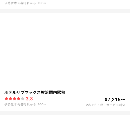
伊勢佐木長者町駅から 150m
ホテルリブマックス横浜関内駅前
3.8
¥7,215〜
伊勢佐木長者町駅から 260m
2名1泊 / 税・サービス料込