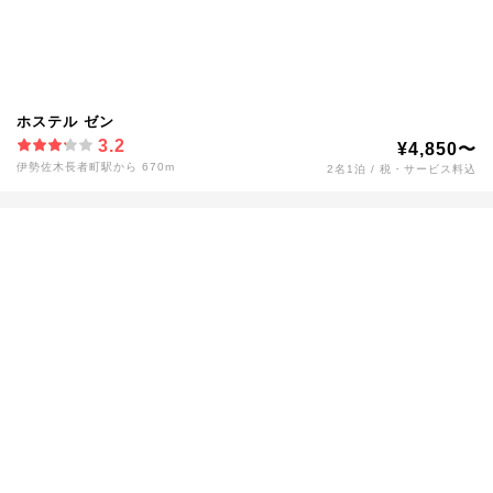
ホステル ゼン
3.2
¥4,850〜
伊勢佐木長者町駅から 670m
2名1泊 / 税・サービス料込