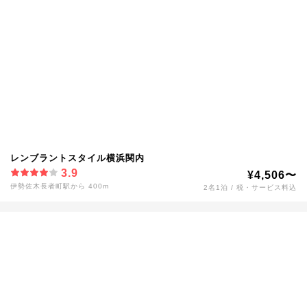
レンブラントスタイル横浜関内
3.9
¥4,506〜
伊勢佐木長者町駅から 400m
2名1泊 / 税・サービス料込