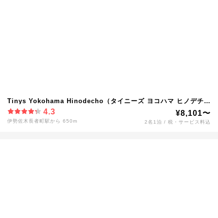
Tinys Yokohama Hinodecho（タイニーズ ヨコハマ ヒノデチョ
ウ）
4.3
¥8,101〜
伊勢佐木長者町駅から 650m
2名1泊 / 税・サービス料込