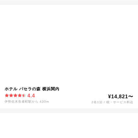
ホテル パセラの森 横浜関内
4.4
¥14,821〜
伊勢佐木長者町駅から 430m
2名1泊 / 税・サービス料込