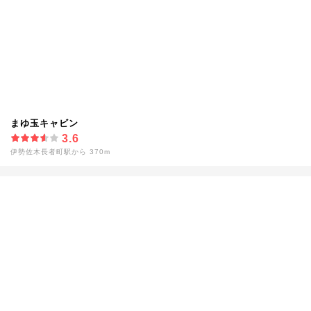
まゆ玉キャビン
3.6
伊勢佐木長者町駅から 370m