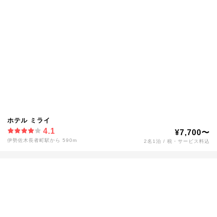
ホテル ミライ
4.1
¥7,700〜
伊勢佐木長者町駅から 590m
2名1泊 / 税・サービス料込