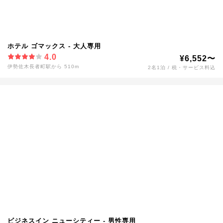
ホテル ゴマックス - 大人専用
4.0
¥6,552〜
伊勢佐木長者町駅から 510m
2名1泊 / 税・サービス料込
ビジネスイン ニューシティー - 男性専用