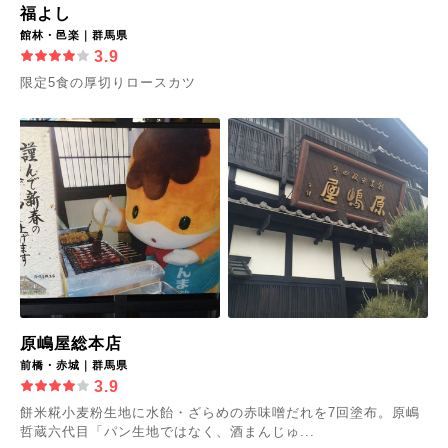
福よし
館林・邑楽｜群馬県
3.9
限定5食の厚切りロースカツ
原嶋屋総本店
前橋・赤城｜群馬県
3.9
餅米糀小麦粉生地に水飴・ざらめの赤味噌だれを7回塗布。原嶋
哲蔵六代目「パン生地ではなく、酒まんじゅ...