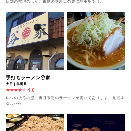
店舗の敷地のほか、東側の交差点の先に駐車場あり。
手打ちラーメン谷家
太田｜群馬県
4.0
レジの後ろの壁に当月限定のラーメンが書いてあります。見逃す
なよ〜w