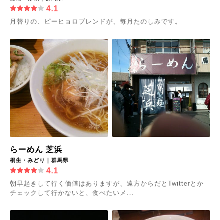
4.1
月替りの、ピーヒョロブレンドが、毎月たのしみです。
らーめん 芝浜
桐生・みどり｜群馬県
4.1
朝早起きして行く価値はありますが、遠方からだとTwitterとか
チェックして行かないと、食べたいメ...