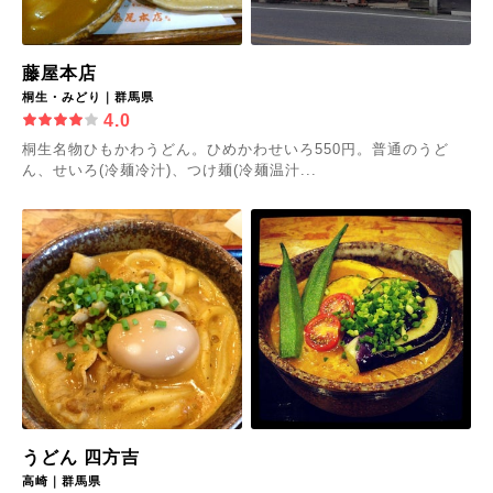
藤屋本店
桐生・みどり｜群馬県
4.0
桐生名物ひもかわうどん。ひめかわせいろ550円。普通のうど
ん、せいろ(冷麺冷汁)、つけ麺(冷麺温汁...
うどん 四方吉
高崎｜群馬県