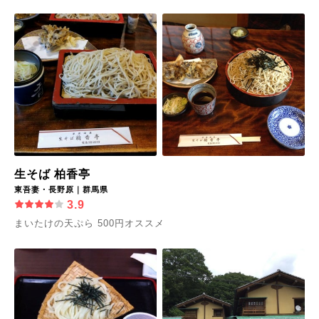
生そば 柏香亭
東吾妻・長野原｜群馬県
3.9
まいたけの天ぷら 500円オススメ