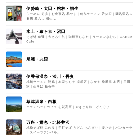
伊勢崎・太田・館林・桐生
らーめん 芝浜｜お食事処 花やま｜創作ラーメン 舌笑家｜麺処酒処ふ
る川 暮六つ 相生...
水上・猿ヶ京・沼田
そば処 角彌｜大とろ牛乳｜珈琲亭しなだ｜ラーメンきむら｜GARBA
Cafe
尾瀬・丸沼
伊香保温泉・渋川・吾妻
地鶏ラーメン 翔鶴｜本家ちちや 湯畑店｜なかや 桑風庵 本店｜三國
家｜生そば 柏香亭
草津温泉・白根
クランペットカフェ 志賀高原｜やきとり静｜どんぐり
万座・嬬恋・北軽井沢
地粉そば処 みのり｜手打そば うどん あさぎり｜麦小舎｜パンカーラ
｜スイーツランベル...