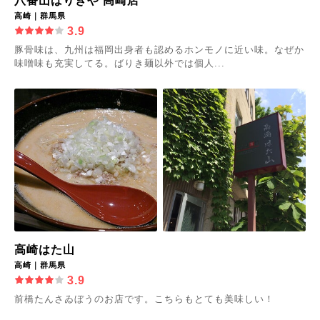
八番山ばりきや 高崎店
高崎｜群馬県
3.9
豚骨味は、九州は福岡出身者も認めるホンモノに近い味。なぜか
味噌味も充実してる。ばりき麺以外では個人...
高崎はた山
高崎｜群馬県
3.9
前橋たんさゐぼうのお店です。こちらもとても美味しい！