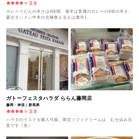
3.9
カレーうどんの辛さは4段階。激辛は普通のカレーの6倍の辛さ。
蒙古タンメン中本の北極食える人は激辛1...
ガトーフェスタハラダ ららん藤岡店
藤岡・神流｜群馬県
3.9
ハラダのラスクを購入可能。限定ソフトクリームは、むせ込み注
意です（笑）