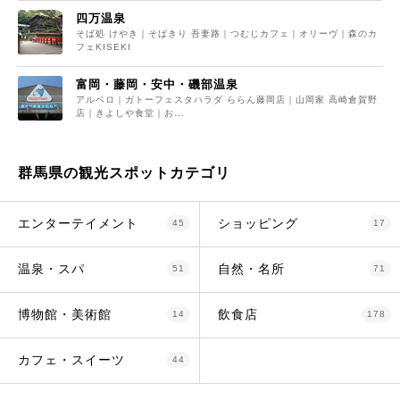
四万温泉
そば処 けやき｜そばきり 吾妻路｜つむじカフェ｜オリーヴ｜森のカ
フェKISEKI
富岡・藤岡・安中・磯部温泉
アルベロ｜ガトーフェスタハラダ ららん藤岡店｜山岡家 高崎倉賀野
店｜きよしや食堂｜お...
群馬県の観光スポットカテゴリ
エンターテイメント
ショッピング
45
17
温泉・スパ
自然・名所
51
71
博物館・美術館
飲食店
14
178
カフェ・スイーツ
44