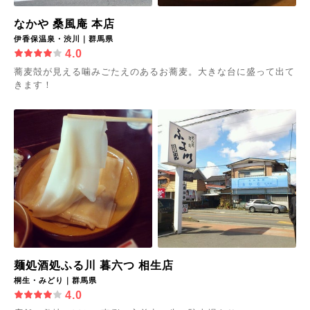
なかや 桑風庵 本店
伊香保温泉・渋川｜群馬県
4.0
蕎麦殻が見える噛みごたえのあるお蕎麦。大きな台に盛って出て
きます！
麺処酒処ふる川 暮六つ 相生店
桐生・みどり｜群馬県
4.0