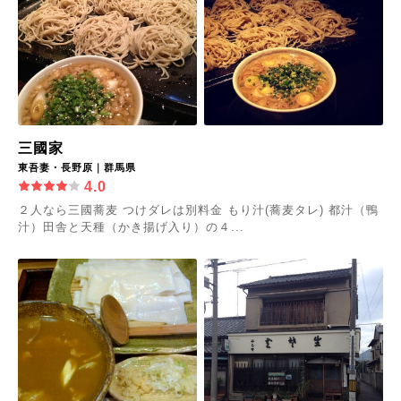
三國家
東吾妻・長野原｜群馬県
4.0
２人なら三國蕎麦 つけダレは別料金 もり汁(蕎麦タレ) 都汁（鴨
汁）田舎と天種（かき揚げ入り）の４...