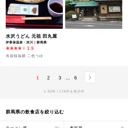
水沢うどん 元祖 田丸屋
伊香保温泉・渋川｜群馬県
3.9
布袋様福膳 二色つゆ
1
2
3
...
6
1-30件 / 178件を表示中
群馬県の飲食店を絞り込む
71
3