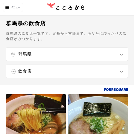
群馬県の飲食店
群馬県の飲食店一覧です。定番から穴場まで、あなたにぴったりの飲
食店がみつかります。
群馬県
茨城県
栃木県
埼玉県
千葉県
東京都
神奈川県
前橋・赤城
高崎
伊勢崎・太田・館林・桐生
水上・猿ヶ京・沼田
伊香保温泉・渋川・吾妻
草津温泉・白根
万座・嬬恋・北軽井沢
四万温泉
富岡・藤岡・安中・磯部温泉
飲食店
エンターテイメント
ショッピング
温泉・スパ
自然・名所
博物館・美術館
カフェ・スイーツ
ラーメン屋
寿司屋
うどん・そば屋
中華料理店
イタリア料理店
和食店
カフェ
スイーツ・甘味処