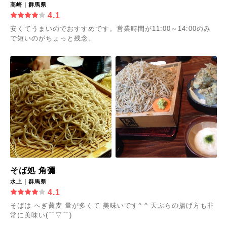
高崎｜群馬県
4.1
安くてうまいのでおすすめです。営業時間が11:00～14:00のみ
で短いのがちょっと残念。
そば処 角彌
水上｜群馬県
4.1
そばは へぎ蕎麦 量が多くて 美味いです^ ^ 天ぷらの揚げ方も非
常に美味い(⌒▽⌒)