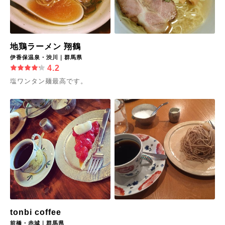
地鶏ラーメン 翔鶴
伊香保温泉・渋川｜群馬県
4.2
塩ワンタン麺最高です。
tonbi coffee
前橋・赤城｜群馬県