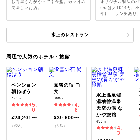
お肉屋さんがやってる食堂。カツ丼の
オリジナル製法のバ
美味しいお店。
unaは大1944円。小1
年)。 ランチあり、.
水上のレストラン
周辺で人気のホテル・旅館
ペンション
蛍雪の宿 尚
朝ねぼう
文
水上温泉郷
770m
800m
湯檜曽温泉
5.
4.
天空の湯 な
0
8
かや旅館
¥24,201〜
¥39,600〜
630m
（税込）
（税込）
4.
3