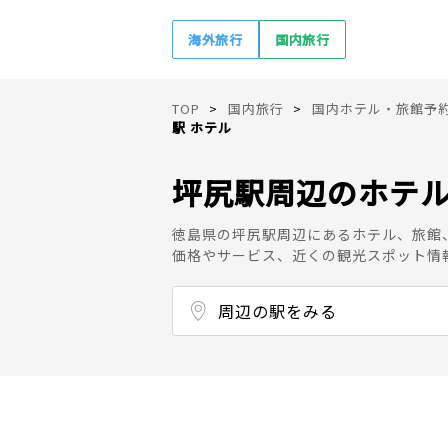
海外旅行
国内旅行
TOP
国内旅行
国内ホテル・旅館予
駅 ホテル
坪尻駅周辺のホテ
徳島県の坪尻駅周辺にあるホテル、旅館
価格やサービス、近くの観光スポット情
周辺の駅をみる
箸蔵駅
佃駅
阿波池田駅
三縄駅
祖谷口駅
阿波川口駅
小歩危駅
大歩危駅
江口駅
三加茂駅
阿波加茂駅
辻駅