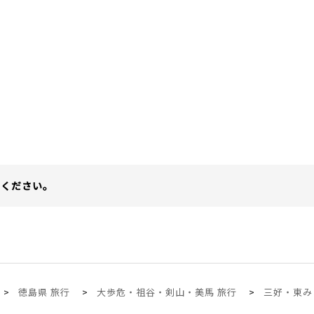
てください。
徳島県 旅行
大歩危・祖谷・剣山・美馬 旅行
三好・東み