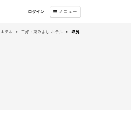
ログイン
メニュー
 ホテル
三好・東みよし ホテル
坪尻