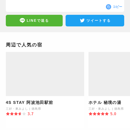
コピー
LINEで送る
ツイートする
周辺で人気の宿
4S STAY 阿波池田駅前
ホテル 秘境の湯
三好・東みよし
|
徳島県
三好・東みよし
|
徳島県
3.7
5.0