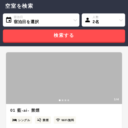
空室を検索
宿泊日
人数
宿泊日を選択
2名
検索する
1/4
01 藍-ai- 禁煙
シングル
禁煙
WiFi無料