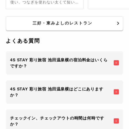
使い、つなぎを使わない太くて短い麺
が特徴です。きじ肉を使った山賊そば
や、でごまわし（田楽）などのご当地
グルメも人気。春〜秋は、祖谷渓を眺
三好・東みよしのレストラン
めることができるテラス席で食べるの
がおすすめです。
よくある質問
4S STAY 彩り旅宿 池田温泉横の宿泊料金はいくら
ですか？
4S STAY 彩り旅宿 池田温泉横はどこにあります
か？
チェックイン、チェックアウトの時間は何時です
か？