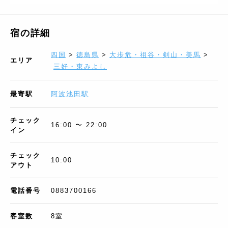
宿の詳細
四国
>
徳島県
>
大歩危・祖谷・剣山・美馬
>
エリア
三好・東みよし
最寄駅
阿波池田駅
チェック
16:00 〜 22:00
イン
チェック
10:00
アウト
電話番号
0883700166
客室数
8
室