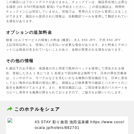
この施設にはフロントデスクがありません。チェックインは、施設所在地とは異な
る場所 (4S STAY阿波池田 駅前) でお手続きください。この宿泊施設は、時間外
チェックインには対応していません。現地では、専用の入り口から客室に入ること
ができます。施設から提供された情報は、自動翻訳ツールを使用して翻訳されてい
る場合があります。
オプションの追加料金
朝食 (セルフサービスの朝食) の料金 (概算) : 大人 650 JPY、子供 650 JPY
上記項目以外にも、現地にてお支払いが必要な場合があります。また料金とデポジ
ットには税金が含まれていないことがあり、金額が変更される場合があります。
その他の情報
6 歳以下のお子様が、保護者の方と同室で既存のベッドを使用して滞在される場
合、登録した大人 1 名につき 1 名様まで宿泊料金は無料です。日本の厚生労働省
は、インやホテル、モーテルなどを含むいかなる種類の宿泊施設でも、日本に​居住
してない海外のお客様の宿泊に際し、国籍および旅券番号の確認とパスポートのご
提示を義務付け​ております。また、各宿泊施設には、ご宿泊者全員のパスポートを
コピーし保存する義務が課せられておりますの​で、ご協力をお願いいたします。
このホテルをシェア
4S STAY 彩り旅宿 池田温泉横
https://www.cocol
ocala.jp/hotels/882701