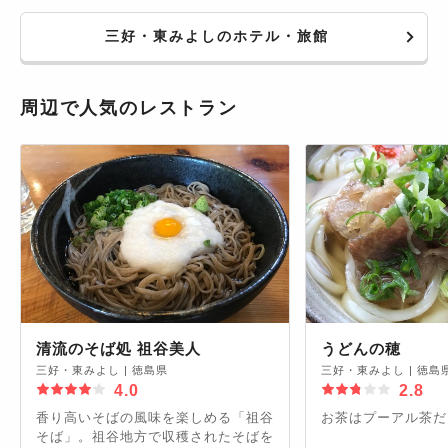
三好・東みよしのホテル・旅館
周辺で人気のレストラン
清流のそば処 祖谷美人
うどんの穂
三好・東みよし
|
徳島県
三好・東みよし
|
徳島
4.0
2.8
香り高いそばの風味を楽しめる「祖谷
お茶はプーアル茶だ
そば」。祖谷地方で収穫されたそばを