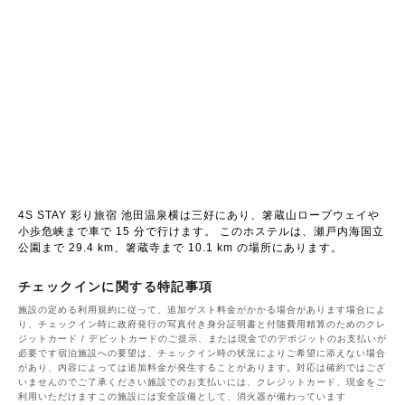
4S STAY 彩り旅宿 池田温泉横は三好にあり、箸蔵山ロープウェイや
小歩危峡まで車で 15 分で行けます。 このホステルは、瀬戸内海国立
公園まで 29.4 km、箸蔵寺まで 10.1 km の場所にあります。
チェックインに関する特記事項
施設の定める利用規約に従って、追加ゲスト料金がかかる場合があります場合によ
り、チェックイン時に政府発行の写真付き身分証明書と付随費用精算のためのクレ
ジットカード / デビットカードのご提示、または現金でのデポジットのお支払いが
必要です宿泊施設への要望は、チェックイン時の状況によりご希望に添えない場合
があり、内容によっては追加料金が発生することがあります。対応は確約ではござ
いませんのでご了承ください施設でのお支払いには、クレジットカード、現金をご
利用いただけますこの施設には安全設備として、消火器が備わっています