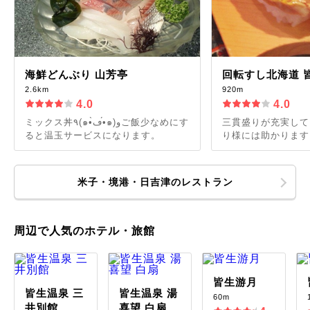
海鮮どんぶり 山芳亭
回転すし北海道 
2.6km
920m
4.0
4.0
ミックス丼٩(๑•̀ڡ•́๑)وご飯少なめにす
三貫盛りが充実して
ると温玉サービスになります。
り様には助かります
米子・境港・日吉津のレストラン
周辺で人気のホテル・旅館
皆生游月
皆生温泉 三
皆生温泉 湯
60m
井別館
喜望 白扇