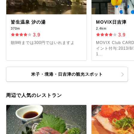
皆生温泉 汐の湯
MOVIX日吉津
370m
2.4km
3.9
3.9
朝9時までは300円ではいれますよ
MOVIX Club C
イント付与:2013/8/
1...
米子・境港・日吉津の観光スポット
周辺で人気のレストラン